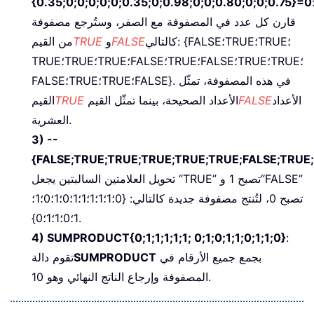
{0.35;0;0;0;0;0;0.35;0;0.98;0;0;0.80;0;0;0.75}=0
قارن كل عدد في المصفوفة مع الصفر، وستُرجع مصفوفة
كالتالي: {FALSE؛TRUE؛TRUE؛
FALSE
و
TRUE
من القيم
TRUE؛TRUE؛TRUE؛FALSE؛TRUE؛FALSE؛TRUE؛TRUE؛
FALSE؛TRUE؛TRUE؛FALSE}. في هذه المصفوفة، تمثّل
الأعداد
FALSE
الأعداد الصحيحة، بينما تمثّل القيم
TRUE
القيم
العشرية.
3) --
{FALSE;TRUE;TRUE;TRUE;TRUE;TRUE;FALSE;TRUE;
تحويل العلامتين السالبتين يجعل “TRUE” تصبح 1 و“FALSE”
تصبح 0، لتُنتج مصفوفة جديدة كالتالي: {0؛1؛1؛1؛1؛1؛0؛1؛0؛1؛
1؛0؛1؛1؛0}.
4) SUMPRODUCT{0;1;1;1;1;1; 0;1;0;1;1;0;1;1;0}
:
بجمع جميع الأرقام في
SUMPRODUCT
تقوم دالة
المصفوفة وإرجاع الناتج النهائي وهو 10.