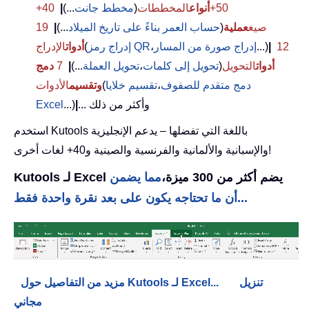
50+
أنواع
المخططات
(
مخطط جانت
...)
|
40+
صيغ
عملية
(
حساب العمر بناءً على تاريخ الميلاد
...)
|
19
12
|
...)
إدراج صورة من المسار
،
إدراج رمز QR
(
أدوات
الإدراج
أدوات
التحويل
(
تحويل إلى كلمات
،
تحويل العملة
...)
|
7
دمج
دمج متقدم للصفوف
،
تقسيم خلايا
(
وتقسيم
الأدوات
... وأكثر من ذلك
|
...)
Excel
استخدم Kutools باللغة التي تفضلها – يدعم الإنجليزية
والإسبانية والألمانية والفرنسية والصينية و40+ لغات أخرى!
Kutools لـ Excel يضم أكثر من 300 ميزة،
مما يضمن
أن ما تحتاجه يكون على بعد نقرة واحدة فقط...
تنزيل
مزيد من التفاصيل حول Kutools لـ Excel...
مجاني