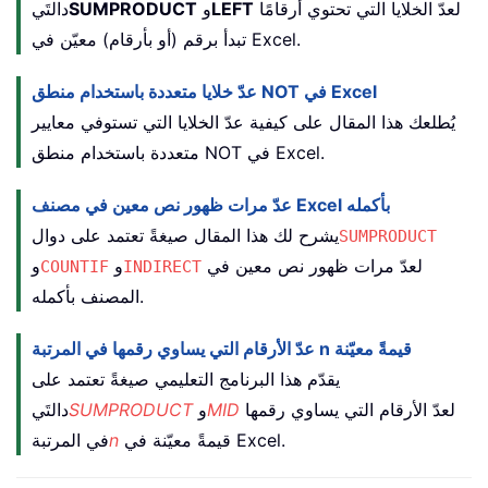
لعدّ الخلايا التي تحتوي أرقامًا
LEFT
و
SUMPRODUCT
دالتَي
تبدأ برقم (أو بأرقام) معيّن في Excel.
عدّ خلايا متعددة باستخدام منطق NOT في Excel
يُطلعك هذا المقال على كيفية عدّ الخلايا التي تستوفي معايير
متعددة باستخدام منطق NOT في Excel.
عدّ مرات ظهور نص معين في مصنف Excel بأكمله
يشرح لك هذا المقال صيغةً تعتمد على دوال
SUMPRODUCT
لعدّ مرات ظهور نص معين في
و
و
COUNTIF
INDIRECT
المصنف بأكمله.
عدّ الأرقام التي يساوي رقمها في المرتبة n قيمةً معيّنة
يقدّم هذا البرنامج التعليمي صيغةً تعتمد على
لعدّ الأرقام التي يساوي رقمها
MID
و
SUMPRODUCT
دالتَي
قيمةً معيّنة في Excel.
n
في المرتبة