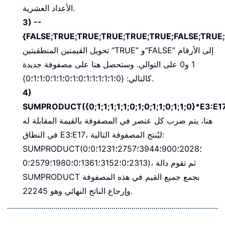
الأعداد العشرية.
3) --
{FALSE;TRUE;TRUE;TRUE;TRUE;TRUE;FALSE;TRUE;
تحويل القيمتين المنطقيتين “TRUE” و“FALSE” إلى الأرقام
1 و0 على التوالي. وستحصل هنا على مصفوفة جديدة
كالتالي: {0؛1؛1؛1؛1؛1؛0؛1؛0؛1؛1؛0؛1؛1؛0}.
4)
SUMPRODUCT({0;1;1;1;1;1;0;1;0;1;1;0;1;1;0}*E3:E1
هنا، يتم ضرب كل عنصر في المصفوفة بالقيمة المقابلة له
في النطاق E3:E17، ليُنتج المصفوفة التالية:
SUMPRODUCT(0؛2028؛900؛3944؛2757؛1231؛0؛
2313؛0؛3152؛1361؛0؛1980؛2579؛0)، ثم تقوم دالة
SUMPRODUCT بجمع جميع القيم في هذه المصفوفة
وإرجاع الناتج النهائي وهو 22245.