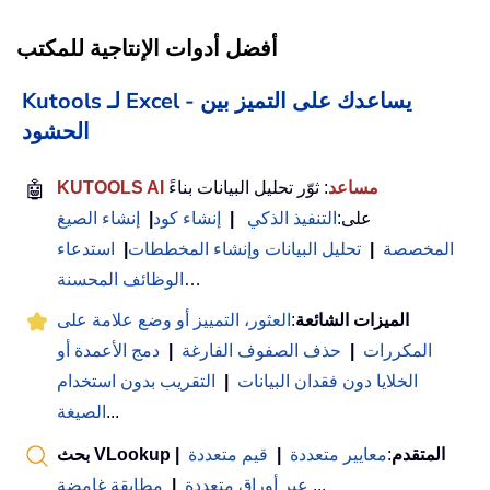
أفضل أدوات الإنتاجية للمكتب
Kutools لـ Excel - يساعدك على التميز بين
الحشود
KUTOOLS AI مساعد
: ثوّر تحليل البيانات بناءً
🤖
على:
التنفيذ الذكي
|
إنشاء كود
|
إنشاء الصيغ
المخصصة
|
تحليل البيانات وإنشاء المخططات
|
استدعاء
…
الوظائف المحسنة
الميزات الشائعة
:
العثور، التمييز أو وضع علامة على
المكررات
|
حذف الصفوف الفارغة
|
دمج الأعمدة أو
الخلايا دون فقدان البيانات
|
التقريب بدون استخدام
...
الصيغة
بحث VLookup المتقدم
:
معايير متعددة
|
قيم متعددة
|
...
عبر أوراق متعددة
|
مطابقة غامضة