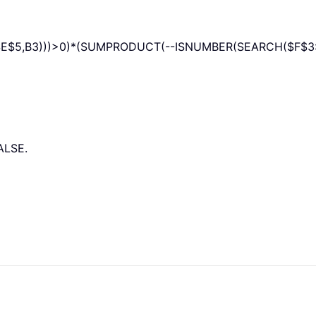
$5,B3)))>0)*(SUMPRODUCT(--ISNUMBER(SEARCH($F$3:$
في هذه الصيغة، يُعامل 1 و0 كقيمتَي منطقية