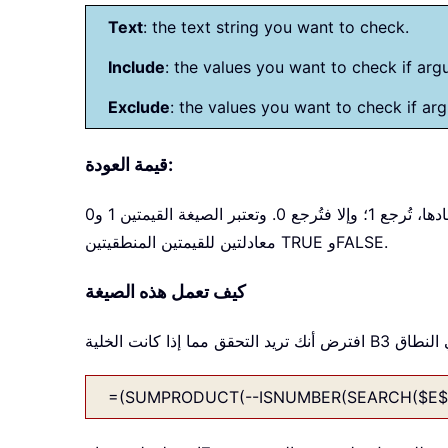
Text
: the text string you want to check.
Include
: the values you want to check if arg
Exclude
: the values you want to check if ar
قيمة العودة:
تُرجع الصيغة 1 أو 0: فعندما تحتوي الخلية على إحدى القيم التي يجب تضمينها ولا تحتوي على أيٍّ من القيم التي يجب استبعادها، تُرجع 1؛ وإلا فتُرجع 0. وتعتبر الصيغة القيمتين 1 و0
معادلتين للقيمتين المنطقيتين TRUE وFALSE.
كيف تعمل هذه الصيغة
=(SUMPRODUCT(--ISNUMBER(SEARCH($E$3: