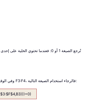
افترض أنك تريد التحقق مما إذا كانت الخلية B3 تحتوي على إحدى القيم في النطاق E3:E5، وفي الوقت نفسه تستبعد القيم في النطاق F3:F4، فالرجاء استخدام الصيغة التالية:
3:$F$4,B3)))=0)