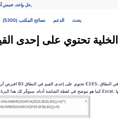
تحقيق المزيد بجهد أقل.
— حل واحد، خمس أد
بحث
الدعم
نصائح المكتب (5300)
افترض أن لديك قائمتين من