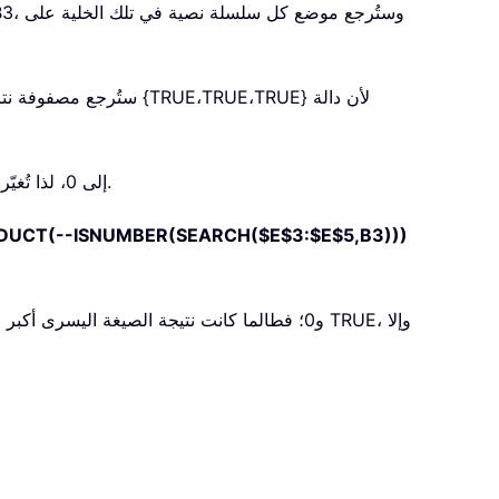
ستُرجع مصفوفة نتائج {TRUE،TRUE،TRUE} لأن
.
تحوّل القيمة TRUE إلى 1، وFALSE إلى 0، لذا تُغيّر هذه الصيغة نتيجة المصفوفة إلى
UCT(--ISNUMBER(SEARCH($E$3:$E$5,B3)))