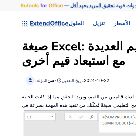
وات قوية.
Office
for
Kutools
الأسعار
تنزيل
الحلول
ExtendOffice
صيغة Excel: التحقق مما إذا كانت الخلية تحتوي على إحدى القيم العديدة
مع استبعاد قيم أخرى
2024-10-22
تاريخ التعديل
•
صن
المؤلف
 القيم، وتريد التحقق مما إذا كانت الخلية B3 تحتوي على إحدى القيم في النطاق E3:E5، وفي الوقت نفسه لا تحتوي على أيٍّ من القيم في النطاق F3:F4،