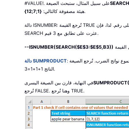
SEARCH
#VALUE!. على سبيل المثال، ستبحث الصيغة
.
هيئة مصفوفة كالتالي:
{1;7;12}
 تحتوي الخلية على رقم. لذا، فإن
SEARCH عثرت على تطابق مع 3 قيم.
--ISNUMBER(SEARCH($E$3:$E$5,B3))
موع نواتج الضرب. تُرجع الصيغة
دالة SUMPRODUCT
الناتج 1+1+1=3.
SUMPRODUCT(-
في النهاية، قارن بين الصيغة اليسرى
تُرجع FALSE. وهنا تُرجع TRUE.