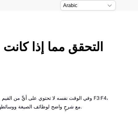
كما هو موضح في لقطة الشاشة أدناه. سيوفّر لك هذا البرنامج التعليمي صيغةً تُمكّنك من تنفيذ هذه المهمة بسرعة في Excel، مع شرحٍ واضح لوظائف الصيغة ووسائطها.