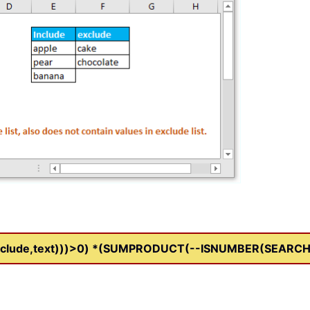
ude,text)))>0) *(SUMPRODUCT(--ISNUMBER(SEARCH(e