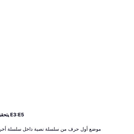
يتحقق مما إذا كانت الخلية تحتوي على القيم في E3:E5