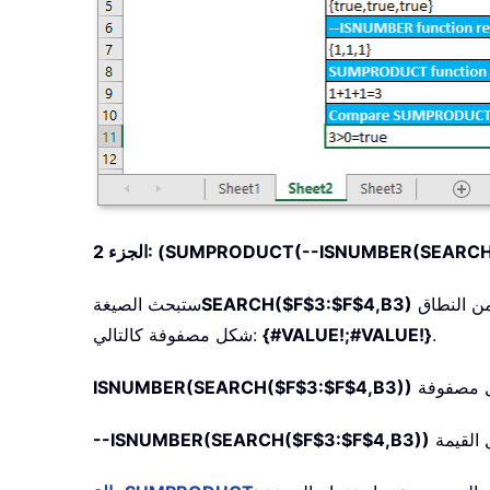
(SUMPRODUCT(--ISNUMBER(SEARCH(
الجزء 2:
عن كل قيمة ضمن النطاق $F$3:$F$4 داخل الخلية B3، وستُرجع موضع كل سلسلة نصية موجودة في الخلية B3. وستكون النتيجة على
SEARCH($F$3:$F$4,B3)
ستبحث الصيغة
.
{#VALUE!;#VALUE!}
شكل مصفوفة كالتالي:
ل مصفوفة
ISNUMBER(SEARCH($F$3:$F$4,B3))
--ISNUMBER(SEARCH($F$3:$F$4,B3))