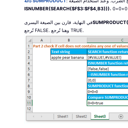
ج الضرب. وعند استخدام الصيغة
دالة SUMPRODUCT
ISNUMBER(SEARCH($F$3:$F$4,B3)))
SUMPRODUCT(-
في النهاية، قارن بين الصيغة اليسرى
تُرجع FALSE. وهنا تُرجع TRUE.