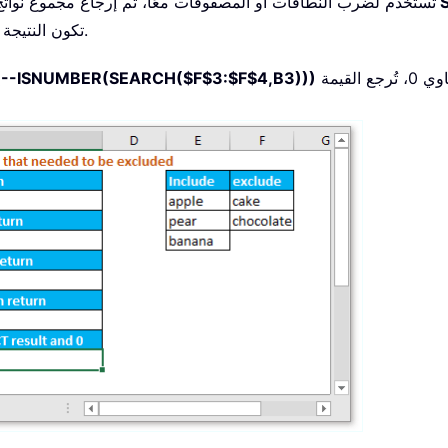
S
: تُستخدم لضرب النطاقات أو المصفوفات معًا، ثم إرجاع مجموع نوات
، تكون النتيجة 0+0=0.
و0؛ فطالما كانت نتيجة الصيغة اليسرى تساوي 0، تُرجع القيمة TRUE، وإلا
-ISNUMBER(SEARCH($F$3:$F$4,B3)))