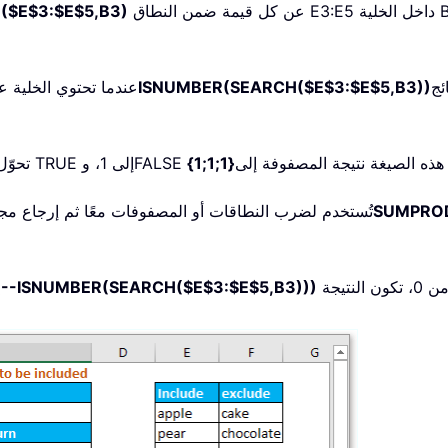
عن كل قيمة ضمن النطاق E3:E5 داخل الخلية B3، وستُرجع موضع كل سلسلة نصية في تلك الخلية على
($E$3:$E$5,B3)
 دالة
ISNUMBER(SEARCH($E$3:$E$5,B3))
دالة ISNUMBER: تُرجع القيمة TRUE عندما
{1;1;1}
SUMPROD
: تُستخدم لضرب النطاقات أو المصفوفات معًا ثم إرجاع مج
و0؛ فطالما كانت نتيجة الصيغة اليسرى أكبر من 0، تكون النتيجة TRUE، وإلا
-ISNUMBER(SEARCH($E$3:$E$5,B3)))