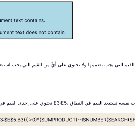
ument text contains.
gument text does not contain.
$E$5,B3)))>0)*(SUMPRODUCT(--ISNUMBER(SEARCH($F$