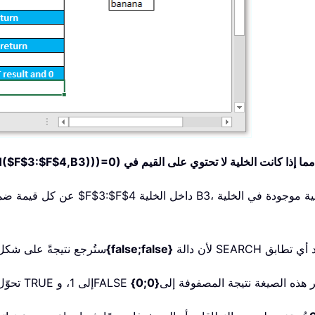
$F$3:$F$4,B3)))=0)
{false;false}
ستُرجع نتيجةً على شك
{0;0}