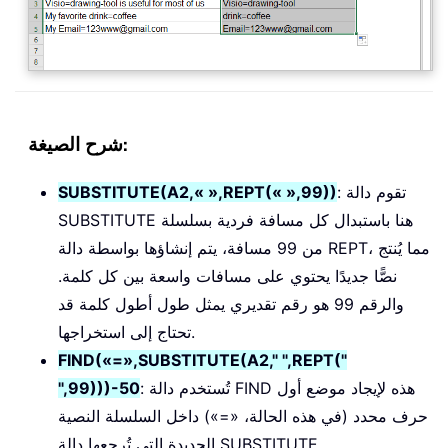
شرح الصيغة:
: تقوم دالة
SUBSTITUTE(A2,« »,REPT(« »,99))
SUBSTITUTE هنا باستبدال كل مسافة فردية بسلسلة
من 99 مسافة، يتم إنشاؤها بواسطة دالة REPT، مما يُنتج
نصًّا جديدًا يحتوي على مسافات واسعة بين كل كلمة.
والرقم 99 هو رقم تقديري يمثل طول أطول كلمة قد
تحتاج إلى استخراجها.
FIND(«=»,SUBSTITUTE(A2," ",REPT("
: تُستخدم دالة FIND هذه لإيجاد موضع أول
",99)))-50
حرف محدد (في هذه الحالة، «=») داخل السلسلة النصية
الجديدة التي تُرجعها دالة SUBSTITUTE.