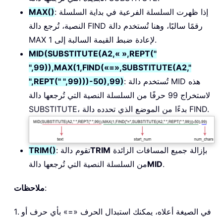
: إذا ظهرت السلسلة الفرعية في بداية السلسلة
MAX()
النصية، تُرجع دالة FIND رقمًا سالبًا، وهنا تُستخدم دالة
MAX لإعادة ضبط القيمة السالبة إلى 1.
MID(SUBSTITUTE(A2,« »,REPT("
",99)),MAX(1,FIND(«=»,SUBSTITUTE(A2,"
: تُستخدم دالة MID هذه
",REPT(" ",99)))-50),99)
لاستخراج 99 حرفًا من السلسلة النصية التي تُرجعها دالة
SUBSTITUTE، بدءًا من الموضع الذي تحدده دالة FIND.
بإزالة جميع المسافات الزائدة
TRIM
: تقوم دالة
TRIM()
.
MID
من السلسلة النصية التي تُرجعها دالة
:
ملاحظات
1. في الصيغة أعلاه، يمكنك استبدال الحرف «=» بأي حرف أو