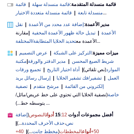
قائمة منسدلة المتقدمة
:
قائمة منسدلة سهلة
|
قائمة
...
منسدلة تابعة
|
قائمة منسدلة متعددة الاختيار
مدير الأعمدة
:
إضافة عدد محدد من الأعمدة
|
نقل
الأعمدة
|
تبديل حالة ظهور الأعمدة المخفية
|
مقارنة
...
الأعمدة مع
تحديد الخلايا المتطابقة/المختلفة
ميزات مميزة
:
التركيز على الشبكة
|
عرض التصميم
|
شريط الصيغ المحسن
|
مدير الدفتر والورقة
|
مكتبة
الموارد
(نص تلقائي)
|
أداة اختيار التاريخ
|
تجميع ورقات
العمل
|
تشفير/فك تشفير الخلايا
|
إرسال رسائل بريد
إلكتروني من القائمة
|
مرشح متقدم
|
تصفية
خاصة
(تصفية الخلايا التي تحتوي على خط عريض/مائل/
يتوسطه خط...) ...
أفضل مجموعات أدوات 15
12
:
أدوات
النصوص
(
إضافة
نص
،
حذف الأحرف المحددة
...)
|
50+
أنواع
المخططات
(
مخطط جانت
...)
|
40+