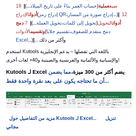
صيغ
عملية
(
حساب العمر بناءً على تاريخ الميلاد
...)
|
19
12
|
...)
إدراج صورة من المسار
،
إدراج رمز QR
(
أدوات
الإدراج
أدوات
التحويل
(
تحويل إلى كلمات
،
تحويل العملة
...)
|
7
دمج
دمج متقدم للصفوف
،
تقسيم خلايا
(
وتقسيم
الأدوات
... وأكثر من ذلك
|
...)
Excel
استخدم Kutools باللغة التي تفضلها – يدعم الإنجليزية
والإسبانية والألمانية والفرنسية والصينية و40+ لغات أخرى!
Kutools لـ Excel يضم أكثر من 300 ميزة،
مما يضمن
أن ما تحتاجه يكون على بعد نقرة واحدة فقط...
تنزيل
مزيد من التفاصيل حول Kutools لـ Excel...
مجاني