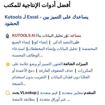
أفضل أدوات الإنتاجية للمكتب
Kutools لـ Excel - يساعدك على التميز بين
الحشود
KUTOOLS AI مساعد
: ثوّر تحليل البيانات بناءً
🤖
على:
التنفيذ الذكي
|
إنشاء كود
|
إنشاء الصيغ
المخصصة
|
تحليل البيانات وإنشاء المخططات
|
استدعاء
…
الوظائف المحسنة
الميزات الشائعة
:
العثور، التمييز أو وضع علامة على
المكررات
|
حذف الصفوف الفارغة
|
دمج الأعمدة أو
الخلايا دون فقدان البيانات
|
التقريب بدون استخدام
...
الصيغة
بحث VLookup المتقدم
:
معايير متعددة
|
قيم متعددة
|
...
عبر أوراق متعددة
|
مطابقة غامضة