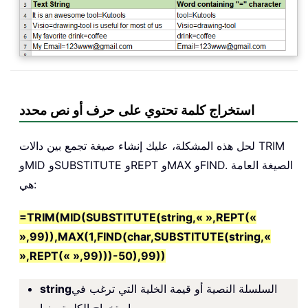
استخراج كلمة تحتوي على حرف أو نص محدد
لحل هذه المشكلة، عليك إنشاء صيغة تجمع بين دالات TRIM
وMID وSUBSTITUTE وREPT وMAX وFIND. الصيغة العامة
هي:
=TRIM(MID(SUBSTITUTE(string,« »,REPT(«
»,99)),MAX(1,FIND(char,SUBSTITUTE(string,«
»,REPT(« »,99)))-50),99))
السلسلة النصية أو قيمة الخلية التي ترغب في
string
استخراج الكلمة منها.