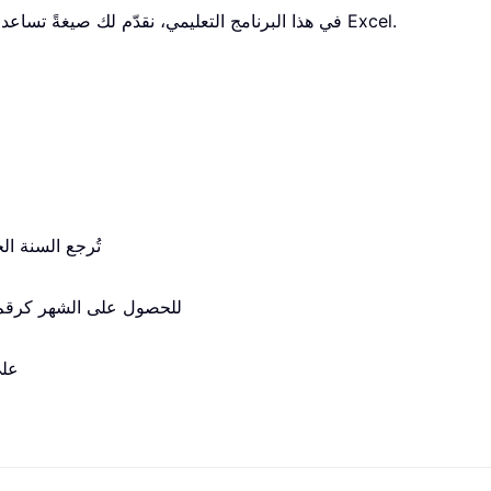
في هذا البرنامج التعليمي، نقدّم لك صيغةً تساعدك على الحصول بسرعة على نطاق تاريخ أسبوعي في Excel.
تُرجع السنة الخ
تُستخدم دالة MONTH للحصول على الشهر كرقم صحيح (1 
تحصل دال