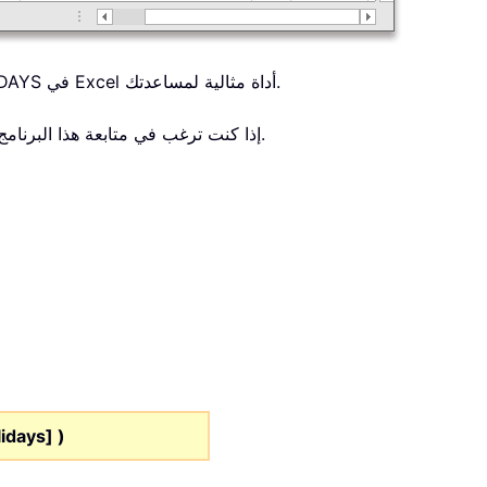
لحساب عدد أيام العمل بين تاريخين، تُعد دالة NETWORKDAYS في Excel أداة مثالية لمساعدتك.
إذا كنت ترغب في متابعة هذا البرنامج التعليمي، يُرجى تنزيل ملف جدول البيانات المرفق كمثال.
idays] )