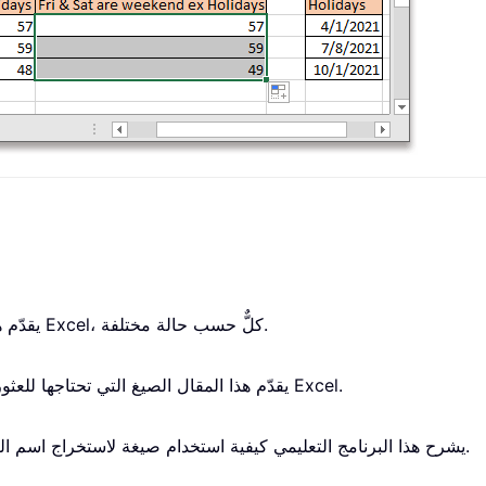
يقدّم هذا المقال صيغتين للحصول على منتصف تاريخين في Excel، كلٌّ حسب حالة مختلفة.
يقدّم هذا المقال الصيغ التي تحتاجها للعثور على التواريخ الأقدم والأحدث ضمن كل مجموعة في Excel.
يشرح هذا البرنامج التعليمي كيفية استخدام صيغة لاستخراج اسم اليوم—مثل الاثنين أو الثلاثاء—بناءً على التاريخ المُعطى.