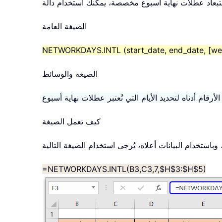
تبعاد عطلات نهاية أسبوع مخصصة، يمكنك استخدام دالة
الصيغة العامة
NETWORKDAYS.INTL (start_date, end_date, [wee
الصيغة والوسائط
كيف تعمل الصيغة
=NETWORKDAYS.INTL(B3,C3,7,$H$3:$H$5)