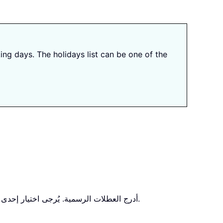
ing days. The holidays list can be one of the
في العمود B والعمود C، أدخل تاريخ البدء وتاريخ الانتهاء على التوالي، وفي العمود F، أدرج العطلات الرسمية. يُرجى اختيار إحدى الصيغ أدناه لحساب عدد أيام العمل بدقة.