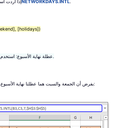
.
NETWORKDAYS.INTL
إذا أردت اس
kend], [holidays])
عطلة نهاية الأسبوع: استخدم الأرقام أدناه لتحديد الأيام التي تُعتبر عطلات نهاية أسبوع.
بفرض أن الجمعة والسبت هما عطلتا نهاية الأسبوع، وباستخدام البيانات أعلاه، يُرجى استخدام الصيغة التالية: