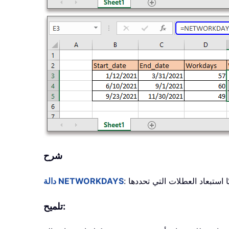
شرح
دالة NETWORKDAYS
تلميح: