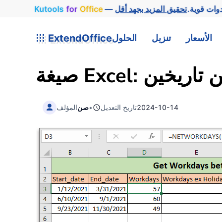
وات قوية.
Office
for
Kutools
الأسعار
تنزيل
الحلول
ExtendOffice
بين تاريخين
2024-10-14
تاريخ التعديل
•
صن
المؤلف