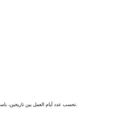
: تحسب عدد أيام العمل بين تاريخين، باستثناء عطلات نهاية الأسبوع الافتراضية (السبت والأحد)، ويمكنك اختياريًا استبعاد العطلات التي تحددها.