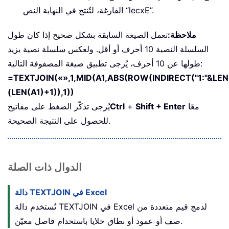
الفارغة، لتُنتج في النهاية النص “lecxE”.
ملاحظة:
تعمل الصيغة السابقة بشكل صحيح إذا كان طول
السلسلة النصية 10 أحرف أو أقل. ولعكس سلسلة نصية يزيد
طولها عن 10 أحرف، يُرجى تطبيق صيغة المصفوفة التالية:
=TEXTJOIN(«»,1,MID(A1,ABS(ROW(INDIRECT("1:"&LEN(
(LEN(A1)+1)),1))
معًا
Shift + Enter
+
Ctrl
يُرجى تذكّر الضغط على مفاتيح
للحصول على النتيجة الصحيحة.
الدوال ذات الصلة
دالة TEXTJOIN في Excel
تُستخدم دالة TEXTJOIN في Excel لدمج قيم متعددة من
صف أو عمود أو نطاق خلايا باستخدام فاصل معيّن.