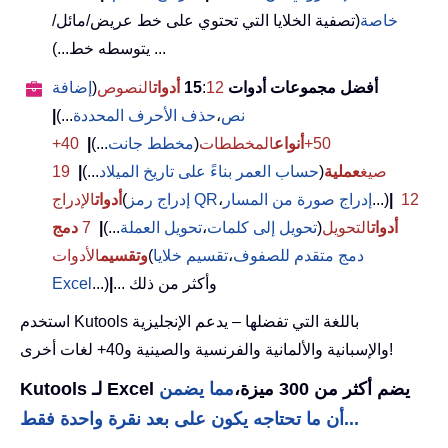
خاصة
(تصفية الخلايا التي تحتوي على خط عريض/مائل/
يتوسطه خط...) ...
أفضل مجموعات أدوات 15
12
:
أدوات
النصوص
(
إضافة
نص
،
حذف الأحرف المحددة
...)
|
50+
أنواع
المخططات
(
مخطط جانت
...)
|
40+
صيغ
عملية
(
حساب العمر بناءً على تاريخ الميلاد
...)
|
19
12
|
...)
إدراج صورة من المسار
،
إدراج رمز QR
(
أدوات
الإدراج
أدوات
التحويل
(
تحويل إلى كلمات
،
تحويل العملة
...)
|
7
دمج
دمج متقدم للصفوف
،
تقسيم خلايا
(
وتقسيم
الأدوات
... وأكثر من ذلك
|
...)
Excel
استخدم Kutools باللغة التي تفضلها – يدعم الإنجليزية
والإسبانية والألمانية والفرنسية والصينية و40+ لغات أخرى!
Kutools لـ Excel يضم أكثر من 300 ميزة،
مما يضمن
أن ما تحتاجه يكون على بعد نقرة واحدة فقط...