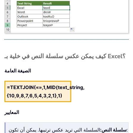
كيف يمكن عكس سلسلة النص في خلية بـ Excel؟
الصيغة العامة
=TEXTJOIN(«»,1,MID(text_string,
{10,9,8,7,6,5,4,3,2,1},1)
المعايير
السلسلة التي تريد عكس ترتيبها. يمكن أن تكون:
سلسلة النص: