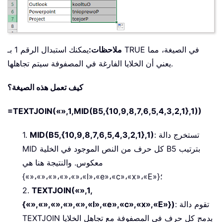
ملاحظات:
يمكنك استبدال الرقم 1 بـ TRUE في الصيغة، مما
يعني أن الخلايا الفارغة في المصفوفة سيتم تجاهلها.
كيف تعمل هذه الصيغة؟
=TEXTJOIN(«»,1,MID(B5,{10,9,8,7,6,5,4,3,2,1},1))
: تستخرج دالة
MID(B5,{10,9,8,7,6,5,4,3,2,1},1)
1.
MID كل حرف من النص الموجود في الخلية B5 بترتيب
معكوس. والنتيجة هنا هي
{«»،«»،«»،«»،«»،«l»،«e»،«c»،«x»،«E»}؛
2.
TEXTJOIN(«»,1,
: تقوم دالة
{«»,«»,«»,«»,«»,«l»,«e»,«c»,«x»,«E»})
TEXTJOIN بدمج كل حرف في المصفوفة مع تجاهل الخلايا