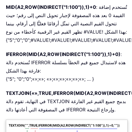
: تُستخدم إضافة
MID(A2,ROW(INDIRECT("1:100")),1)+0
القيمة 0 بعد هذه المصفوفة لإجبار تحويل النص إلى رقم؛ حيث
تتحول القيم النصية التي تمثّل أرقامًا فعليًّا إلى أرقام، بينما
تظهر القيم غير الرقمية كأخطاء من نوع #VALUE! بهذا الشكل:
{"5";"0";"0";#VALUE!;#VALUE!;#VALUE!;#VALUE!;#VALUE!
IFERROR(MID(A2,ROW(INDIRECT("1:100")),1)+0)
:
تُستخدم دالة IFERROR هذه لاستبدال جميع قيم الخطأ بسلسلة
فارغة بهذا الشكل:
{"5"; "0";"0";«»;«»; «»;«»;«»;«»;«»;«»; … }
TEXTJOIN(«»,TRUE,IFERROR(MID(A2,ROW(INDIRECT("1
في النهاية، تقوم دالة TEXTJOIN بدمج جميع القيم غير الفارغة
في المصفوفة التي أعادتها دالة IFERROR وإرجاع النتيجة.