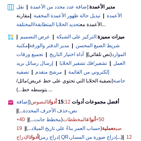
مدير الأعمدة
:
إضافة عدد محدد من الأعمدة
|
نقل
الأعمدة
|
تبديل حالة ظهور الأعمدة المخفية
|
مقارنة
...
الأعمدة مع
تحديد الخلايا المتطابقة/المختلفة
ميزات مميزة
:
التركيز على الشبكة
|
عرض التصميم
|
شريط الصيغ المحسن
|
مدير الدفتر والورقة
|
مكتبة
الموارد
(نص تلقائي)
|
أداة اختيار التاريخ
|
تجميع ورقات
العمل
|
تشفير/فك تشفير الخلايا
|
إرسال رسائل بريد
إلكتروني من القائمة
|
مرشح متقدم
|
تصفية
خاصة
(تصفية الخلايا التي تحتوي على خط عريض/مائل/
يتوسطه خط...) ...
أفضل مجموعات أدوات 15
12
:
أدوات
النصوص
(
إضافة
نص
،
حذف الأحرف المحددة
...)
|
50+
أنواع
المخططات
(
مخطط جانت
...)
|
40+
صيغ
عملية
(
حساب العمر بناءً على تاريخ الميلاد
...)
|
19
12
|
...)
إدراج صورة من المسار
،
إدراج رمز QR
(
أدوات
الإدراج