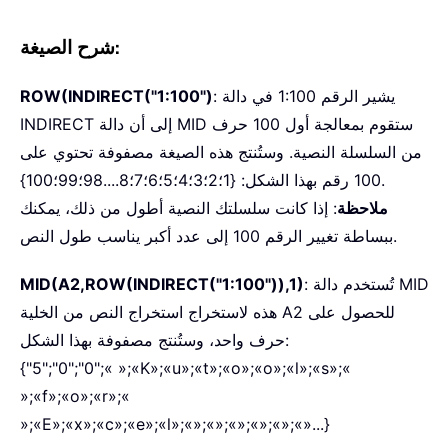
شرح الصيغة:
: يشير الرقم 1:100 في دالة
ROW(INDIRECT("1:100")
INDIRECT إلى أن دالة MID ستقوم بمعالجة أول 100 حرف
من السلسلة النصية. وستُنتج هذه الصيغة مصفوفة تحتوي على
100 رقم بهذا الشكل: {1؛2؛3؛4؛5؛6؛7؛8....98؛99؛100}.
ملاحظة
: إذا كانت سلسلتك النصية أطول من ذلك، يمكنك
ببساطة تغيير الرقم 100 إلى عدد أكبر يناسب طول النص.
: تُستخدم دالة MID
MID(A2,ROW(INDIRECT("1:100")),1)
هذه لاستخراج استخراج النص من الخلية A2 للحصول على
حرف واحد، وستُنتج مصفوفة بهذا الشكل:
{"5";"0";"0";« »;«K»;«u»;«t»;«o»;«o»;«l»;«s»;«
»;«f»;«o»;«r»;«
»;«E»;«x»;«c»;«e»;«l»;«»;«»;«»;«»;«»;«»...}