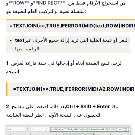
و**ROW** و**INDIRECT**، من استخراج الأرقام فقط من
سلسلة نصية. والتركيب العام للصيغة هو:
=TEXTJOIN(«»,TRUE,IFERROR(MID(text,ROW(INDIREC
النص أو قيمة الخلية التي تريد إزالة جميع الأحرف غير
text
الرقمية منها.
. يُرجى نسخ الصيغة أدناه أو إدخالها في خلية فارغة لعرض
1
النتيجة:
=TEXTJOIN(«»,TRUE,IFERROR(MID(A2,ROW(INDIREC
معًا
Ctrl + Shift + Enter
. بعد ذلك، اضغط على مفاتيح
2
للحصول على النتيجة الأولى. انظر لقطة الشاشة: