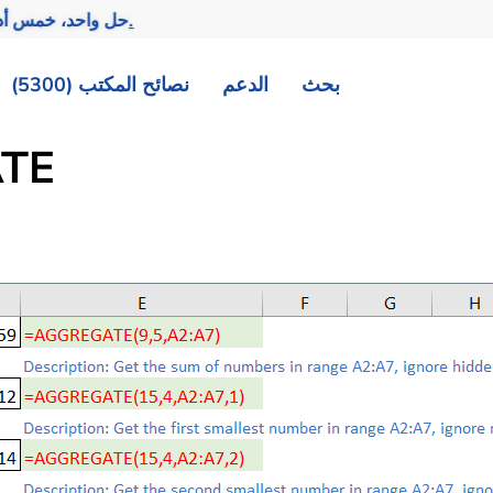
تحقيق المزيد بجهد أقل.
— حل واحد، خمس أد
بحث
الدعم
نصائح المكتب (5300)
TE