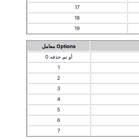
17
18
19
معامل Options
0 أو تم حذفه
1
2
3
4
5
6
7