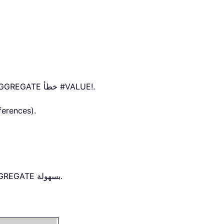
خطأ #VALUE!.
GGREGATE
لا تدعم المراجع ثلاثية الأبعاد (
بسهولة.
GREGATE