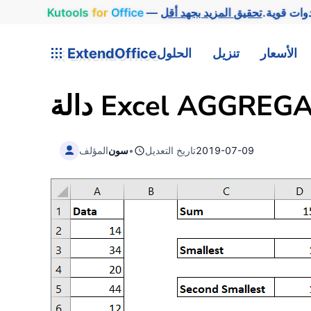
وات قوية.
Office
for
Kutools
الأسعار
تنزيل
الحلول
ExtendOffice
AGGREGA
دالة Excel
2019-07-09
تاريخ التعديل
•
سون
المؤلف