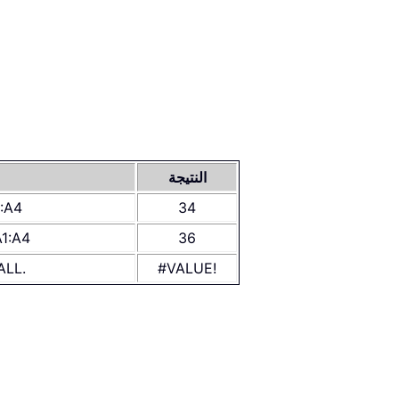
النتيجة
34
اعثر على القيمة الدنيا وتجاهل
36
اعثر على ثاني أكبر قيمة وتجاهل الأخطاء 
#VALUE!
لم يتم توفير المعامل الثان