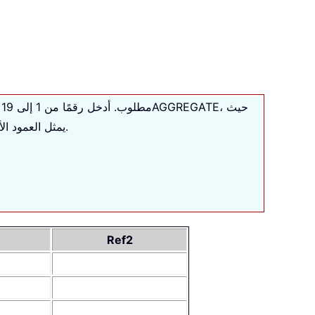
، حيث
AGGREGATE
مطلوب. أدخل رقمًا من 1 إلى 19 لتحديد الوظيفة التي ترغب في استخدامها. يعرض الجدول أدناه جميع أرقام الوظائف المتوفرة لوظيفة
يمثل العمود الأول رقم الوظيفة، والعمود الثاني اسمها، ويشير العمود الثالث إلى ما إذا كانت الوظيفة تتطلب تحديد قيمة للمعامل الثاني.
Ref2