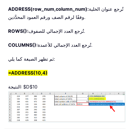
تُرجع عنوان الخلية
ADDRESS(row_num,column_num):
وفقًا لرقم الصف ورقم العمود المحدَّدين.
تُرجع العدد الإجمالي للصفوف.
ROWS():
تُرجع العدد الإجمالي للأعمدة.
COLUMNS():
ثم تظهر الصيغة كما يلي:
=
ADDRESS(10,4)
النتيجة: $D$10