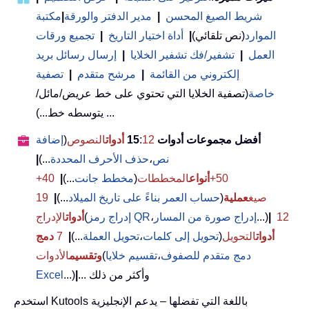
شريط الصيغ المحسن
|
مدير الدفتر والورقة
|
مكتبة
الموارد
(نص تلقائي)
|
أداة اختيار التاريخ
|
تجميع ورقات
العمل
|
تشفير/فك تشفير الخلايا
|
إرسال رسائل بريد
إلكتروني من القائمة
|
مرشح متقدم
|
تصفية
خاصة
(تصفية الخلايا التي تحتوي على خط عريض/مائل/
يتوسطه خط...) ...
أفضل مجموعات أدوات 15
12
:
أدوات
النصوص
(
إضافة
نص
،
حذف الأحرف المحددة
...)
|
50+
أنواع
المخططات
(
مخطط جانت
...)
|
40+
صيغ
عملية
(
حساب العمر بناءً على تاريخ الميلاد
...)
|
19
12
|
...)
إدراج صورة من المسار
،
إدراج رمز QR
(
أدوات
الإدراج
أدوات
التحويل
(
تحويل إلى كلمات
،
تحويل العملة
...)
|
7
دمج
دمج متقدم للصفوف
،
تقسيم خلايا
(
وتقسيم
الأدوات
... وأكثر من ذلك
|
...)
Excel
استخدم Kutools باللغة التي تفضلها – يدعم الإنجليزية