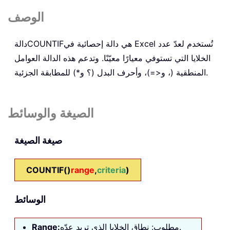
الوصف
هي دالة إحصائية في Excel تُستخدم لعدّ عدد
COUNTIF
دالة
الخلايا التي تستوفي معيارًا معيّنًا. وتدعم هذه الدالة العوامل
المنطقية (، و<=)، وأحرف البدل (؟ و*) للمطابقة الجزئية.
الصيغة والوسائط
صيغة الصيغة
COUNTIF()
range
,
criteria
)
الوسائط
مطلوب: نطاق الخلايا الذي تريد عدّه.
Range: