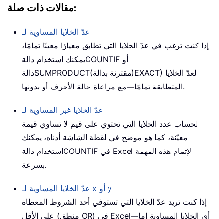
مقالات ذات صلة:
عدّ الخلايا المساوية لـ
إذا كنت ترغب في عدّ الخلايا التي تطابق معيارًا معينًا تمامًا،
أو
COUNTIF
يمكنك استخدام دالة
) لعدّ الخلايا
EXACT
(مقترنة بدالة)
SUMPRODUCT
دالة
المتطابقة تمامًا—مع مراعاة حالة الأحرف أو بدونها.
عدّ الخلايا غير المساوية لـ
لحساب عدد الخلايا التي تحتوي على قيم لا تساوي قيمة
معيّنة، كما هو موضح في لقطة الشاشة أدناه، يمكنك
في Excel لإتمام هذه المهمة
COUNTIF
استخدام دالة
بسرعة.
عدّ الخلايا المساوية لـ x أو y
إذا كنت تريد عدّ الخلايا التي تستوفي أحد الشروط المعطاة
على الأقل (منطق OR) في Excel—أي الخلايا المساوية إما