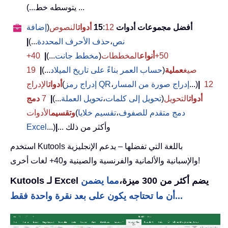
يتوسطه خط...) ...
أفضل مجموعات أدوات 15
12
:
أدوات
النصوص
(
إضافة
نص
،
حذف الأحرف المحددة
...)
|
50+
أنواع
المخططات
(
مخطط جانت
...)
|
40+
صيغ
عملية
(
حساب العمر بناءً على تاريخ الميلاد
...)
|
19
12
|
...)
إدراج صورة من المسار
،
إدراج رمز QR
(
أدوات
الإدراج
أدوات
التحويل
(
تحويل إلى كلمات
،
تحويل العملة
...)
|
7
دمج
دمج متقدم للصفوف
،
تقسيم خلايا
(
وتقسيم
الأدوات
... وأكثر من ذلك
|
...)
Excel
استخدم Kutools باللغة التي تفضلها – يدعم الإنجليزية
والإسبانية والألمانية والفرنسية والصينية و40+ لغات أخرى!
Kutools لـ Excel يضم أكثر من 300 ميزة،
مما يضمن
أن ما تحتاجه يكون على بعد نقرة واحدة فقط...