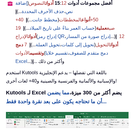
أفضل مجموعات أدوات 15
12
:
أدوات
النصوص
(
إضافة
نص
،
حذف الأحرف المحددة
...)
|
50+
أنواع
المخططات
(
مخطط جانت
...)
|
40+
صيغ
عملية
(
حساب العمر بناءً على تاريخ الميلاد
...)
|
19
12
|
...)
إدراج صورة من المسار
،
إدراج رمز QR
(
أدوات
الإدراج
أدوات
التحويل
(
تحويل إلى كلمات
،
تحويل العملة
...)
|
7
دمج
دمج متقدم للصفوف
،
تقسيم خلايا
(
وتقسيم
الأدوات
... وأكثر من ذلك
|
...)
Excel
استخدم Kutools باللغة التي تفضلها – يدعم الإنجليزية
والإسبانية والألمانية والفرنسية والصينية و40+ لغات أخرى!
Kutools لـ Excel يضم أكثر من 300 ميزة،
مما يضمن
أن ما تحتاجه يكون على بعد نقرة واحدة فقط...