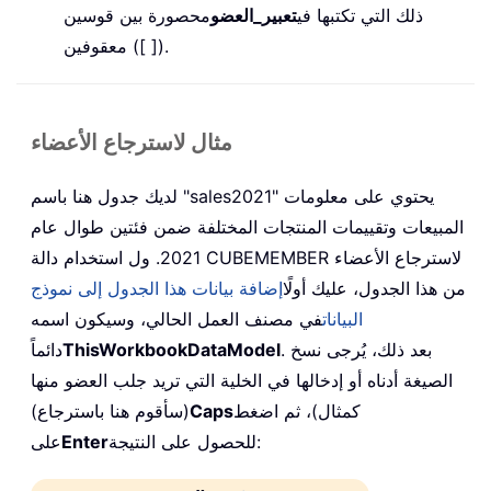
ذلك التي تكتبها في
تعبير_العضو
محصورة بين قوسين
معقوفين ([ ]).
مثال لاسترجاع الأعضاء
لديك جدول هنا باسم "sales2021" يحتوي على معلومات
المبيعات وتقييمات المنتجات المختلفة ضمن فئتين طوال عام
2021. ول استخدام دالة CUBEMEMBER لاسترجاع الأعضاء
من هذا الجدول، عليك أولًا
إضافة بيانات هذا الجدول إلى نموذج
البيانات
في مصنف العمل الحالي، وسيكون اسمه
. بعد ذلك، يُرجى نسخ
ThisWorkbookDataModel
دائماً
الصيغة أدناه أو إدخالها في الخلية التي تريد جلب العضو منها
كمثال)، ثم اضغط
Caps
(سأقوم هنا باسترجاع)
للحصول على النتيجة:
Enter
على