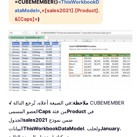
=CUBEMEMBER()
«ThisWorkbookD
ataModel»
,
«[sales2021].[Product].
&[Caps]»
)
√ ملاحظة:
في الصيغة أعلاه، تُرجع الدالة CUBEMEMBER
في
Product
من فئة
Caps
العضو المسمى
ضمن نموذج
sales2021
الجدول
،
January
. ولجلب
ThisWorkbookDataModel
البيانات