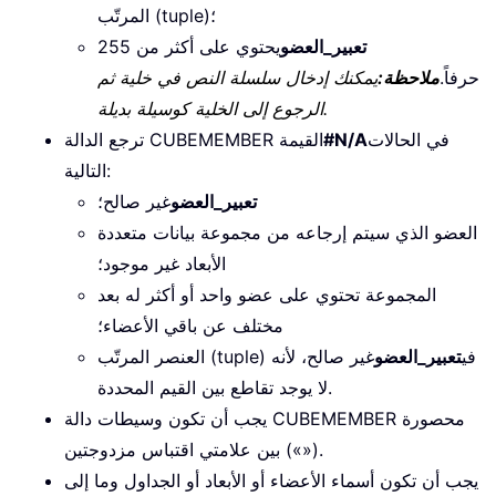
المرتّب (tuple)؛
تعبير_العضو
يحتوي على أكثر من 255
حرفاً.
ملاحظة:
يمكنك إدخال سلسلة النص في خلية ثم
الرجوع إلى الخلية كوسيلة بديلة.
في الحالات
#N/A
ترجع الدالة CUBEMEMBER القيمة
التالية:
تعبير_العضو
غير صالح؛
العضو الذي سيتم إرجاعه من مجموعة بيانات متعددة
الأبعاد غير موجود؛
المجموعة تحتوي على عضو واحد أو أكثر له بعد
مختلف عن باقي الأعضاء؛
العنصر المرتّب (tuple) في
تعبير_العضو
غير صالح، لأنه
لا يوجد تقاطع بين القيم المحددة.
يجب أن تكون وسيطات دالة CUBEMEMBER محصورة
بين علامتي اقتباس مزدوجتين («»).
يجب أن تكون أسماء الأعضاء أو الأبعاد أو الجداول وما إلى