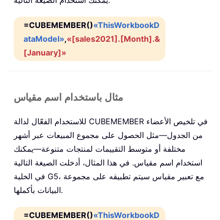
يمكنك استخدام الصيغة التالية:
=CUBEMEMBER()
«ThisWorkbookD
ataModel»
,
«[sales2021].[Month].&
[January]»
مثال باستخدام اسم مقياس
للاستخدام الفعّال لدالة CUBEMEMBER في تلخيص الأعضاء
من الجدول—مثل الحصول على مجموع المبيعات عبر أشهر
مختلفة أو متوسط التقييمات لمنتجات متنوعة—يمكنك
استخدام اسم مقياس. في هذا المثال، أدخلت الصيغة التالية
في الخلية G5، مع تعبير مقياس سيتم تطبيقه على مجموعة
البيانات بأكملها.
=CUBEMEMBER()
«ThisWorkbookD