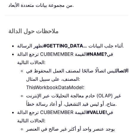
من مجموعة بيانات متعددة الأبعاد.
ملاحظات حول الدالة
أثناء جلب البيانات.
#GETTING_DATA…
تظهر الرسالة
في
#NAME?
ترجع الدالة CUBEMEMBER القيمة
الحالات التالية:
الاتصال
ليس اتصالًا صالحًا لمصنف العمل المحفوظ في
المصنف، على سبيل المثال:
ThisWorkbookDataModel؛
خادم معالجة التحليلات عبر الإنترنت (OLAP) غير
متاح، أو ليس قيد التشغيل، أو أعاد رسالة خطأ.
في
#VALUE!
ترجع الدالة CUBEMEMBER القيمة
الحالات التالية:
يوجد عنصر واحد أو أكثر غير صالح في العنصر