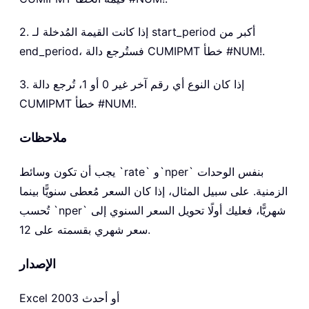
2. إذا كانت القيمة المُدخلة لـ start_period أكبر من
end_period، فستُرجع دالة CUMIPMT خطأ #NUM!.
3. إذا كان النوع أي رقم آخر غير 0 أو 1، تُرجع دالة
CUMIPMT خطأ #NUM!.
ملاحظات
يجب أن تكون وسائط `rate` و`nper` بنفس الوحدات
الزمنية. على سبيل المثال، إذا كان السعر مُعطى سنويًّا بينما
تُحسب `nper` شهريًّا، فعليك أولًا تحويل السعر السنوي إلى
سعر شهري بقسمته على 12.
الإصدار
Excel 2003 أو أحدث