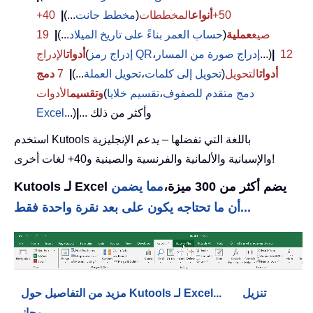
50+
أنواع
المخططات
(
مخطط جانت
...)
|
40+
صيغ
عملية
(
حساب العمر بناءً على تاريخ الميلاد
...)
|
19
12
|
...)
إدراج صورة من المسار
،
إدراج رمز QR
(
أدوات
الإدراج
أدوات
التحويل
(
تحويل إلى كلمات
،
تحويل العملة
...)
|
7
دمج
دمج متقدم للصفوف
،
تقسيم خلايا
(
وتقسيم
الأدوات
... وأكثر من ذلك
|
...)
Excel
استخدم Kutools باللغة التي تفضلها – يدعم الإنجليزية
والإسبانية والألمانية والفرنسية والصينية و40+ لغات أخرى!
Kutools لـ Excel يضم أكثر من 300 ميزة،
مما يضمن
أن ما تحتاجه يكون على بعد نقرة واحدة فقط...
تنزيل
مزيد من التفاصيل حول Kutools لـ Excel...
مجاني