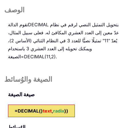
الوصف
بتحويل التمثيل النصي لرقم في نظام
DECIMAL
تقوم الدالة
عدّ معين إلى العدد العشري المكافئ له. فعلى سبيل المثال،
يُعدّ "11" تمثيلًا نصيًّا للعدد 3 في النظام الثنائي (الأساس 2)،
ويمكنك تحويله إلى العدد العشري 3 باستخدام
.
=DECIMAL(11,2)
الصيغة
الصيغة والوُسائط
صيغة الصيغة
=DECIMAL()
text
,
radix
))
الوُسائط