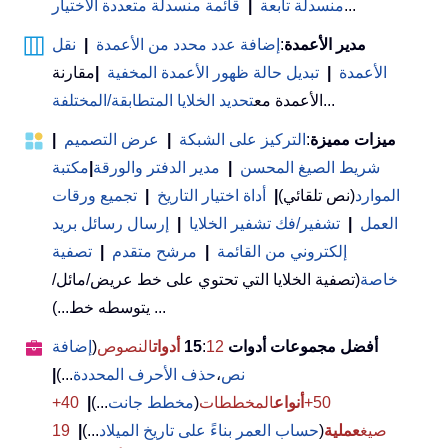
...
منسدلة تابعة
|
قائمة منسدلة متعددة الاختيار
مدير الأعمدة
:
إضافة عدد محدد من الأعمدة
|
نقل
الأعمدة
|
تبديل حالة ظهور الأعمدة المخفية
|
مقارنة
...
الأعمدة مع
تحديد الخلايا المتطابقة/المختلفة
ميزات مميزة
:
التركيز على الشبكة
|
عرض التصميم
|
شريط الصيغ المحسن
|
مدير الدفتر والورقة
|
مكتبة
الموارد
(نص تلقائي)
|
أداة اختيار التاريخ
|
تجميع ورقات
العمل
|
تشفير/فك تشفير الخلايا
|
إرسال رسائل بريد
إلكتروني من القائمة
|
مرشح متقدم
|
تصفية
خاصة
(تصفية الخلايا التي تحتوي على خط عريض/مائل/
يتوسطه خط...) ...
أفضل مجموعات أدوات 15
12
:
أدوات
النصوص
(
إضافة
نص
،
حذف الأحرف المحددة
...)
|
50+
أنواع
المخططات
(
مخطط جانت
...)
|
40+
صيغ
عملية
(
حساب العمر بناءً على تاريخ الميلاد
...)
|
19