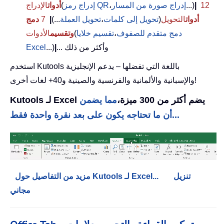
12
|
...)
إدراج صورة من المسار
،
إدراج رمز QR
(
أدوات
الإدراج
أدوات
التحويل
(
تحويل إلى كلمات
،
تحويل العملة
...)
|
7
دمج
دمج متقدم للصفوف
،
تقسيم خلايا
(
وتقسيم
الأدوات
... وأكثر من ذلك
|
...)
Excel
استخدم Kutools باللغة التي تفضلها – يدعم الإنجليزية
والإسبانية والألمانية والفرنسية والصينية و40+ لغات أخرى!
Kutools لـ Excel يضم أكثر من 300 ميزة،
مما يضمن
أن ما تحتاجه يكون على بعد نقرة واحدة فقط...
تنزيل
مزيد من التفاصيل حول Kutools لـ Excel...
مجاني