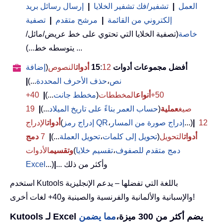
العمل
|
تشفير/فك تشفير الخلايا
|
إرسال رسائل بريد
إلكتروني من القائمة
|
مرشح متقدم
|
تصفية
خاصة
(تصفية الخلايا التي تحتوي على خط عريض/مائل/
يتوسطه خط...) ...
أفضل مجموعات أدوات 15
12
:
أدوات
النصوص
(
إضافة
نص
،
حذف الأحرف المحددة
...)
|
50+
أنواع
المخططات
(
مخطط جانت
...)
|
40+
صيغ
عملية
(
حساب العمر بناءً على تاريخ الميلاد
...)
|
19
12
|
...)
إدراج صورة من المسار
،
إدراج رمز QR
(
أدوات
الإدراج
أدوات
التحويل
(
تحويل إلى كلمات
،
تحويل العملة
...)
|
7
دمج
دمج متقدم للصفوف
،
تقسيم خلايا
(
وتقسيم
الأدوات
... وأكثر من ذلك
|
...)
Excel
استخدم Kutools باللغة التي تفضلها – يدعم الإنجليزية
والإسبانية والألمانية والفرنسية والصينية و40+ لغات أخرى!
Kutools لـ Excel يضم أكثر من 300 ميزة،
مما يضمن