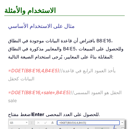
الاستخدام والأمثلة
مثال على الاستخدام الأساسي
بافتراض أن قاعدة البيانات موجودة في النطاق B8:E16،
والمعايير مذكورة في النطاق B4:E5، وللحصول على المبيعات
المقابلة بناءً على المعايير، يُرجى استخدام الصيغة التالية:
//يأخذ العمود الرابع في قاعدة
=DGET(B8:E16,4,B4:E5)
البيانات كحقل
//الحقل هو العمود المسمى
=DGET(B8:E16,«sale»,B4:E5)
sale
للحصول على العدد المحصى.
Enter
اضغط مفتاح