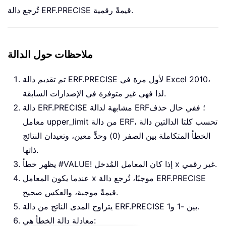
تُرجع دالة ERF.PRECISE قيمةً رقمية.
ملاحظات حول الدالة
تم تقديم دالة ERF.PRECISE لأول مرة في Excel 2010،
لذا فهي غير متوفرة في الإصدارات السابقة.
دالة ERF.PRECISE مشابهة لدالة ERF؛ ففي حال حذف
معامل upper_limit من دالة ERF، تحسب كلتا الدالتين دالة
الخطأ المتكاملة بين الصفر (0) وحدٍّ معين، وتعيدان النتائج
ذاتها.
يظهر خطأ #VALUE! إذا كان المعامل المُدخل x غير رقمي.
عندما يكون المعامل x موجبًا، تُرجع دالة ERF.PRECISE
قيمةً موجبة، والعكس صحيح.
يتراوح المدى الناتج من دالة ERF.PRECISE بين -1 و1.
معادلة دالة الخطأ هي: