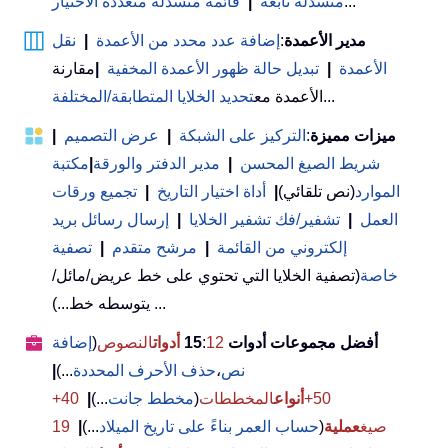
...
منسدلة تابعة
|
قائمة منسدلة متعددة الاختيار
مدير الأعمدة
:
إضافة عدد محدد من الأعمدة
|
نقل
الأعمدة
|
تبديل حالة ظهور الأعمدة المخفية
|
مقارنة
...
الأعمدة مع
تحديد الخلايا المتطابقة/المختلفة
ميزات مميزة
:
التركيز على الشبكة
|
عرض التصميم
|
شريط الصيغ المحسن
|
مدير الدفتر والورقة
|
مكتبة
الموارد
(نص تلقائي)
|
أداة اختيار التاريخ
|
تجميع ورقات
العمل
|
تشفير/فك تشفير الخلايا
|
إرسال رسائل بريد
إلكتروني من القائمة
|
مرشح متقدم
|
تصفية
خاصة
(تصفية الخلايا التي تحتوي على خط عريض/مائل/
يتوسطه خط...) ...
أفضل مجموعات أدوات 15
12
:
أدوات
النصوص
(
إضافة
نص
،
حذف الأحرف المحددة
...)
|
50+
أنواع
المخططات
(
مخطط جانت
...)
|
40+
صيغ
عملية
(
حساب العمر بناءً على تاريخ الميلاد
...)
|
19