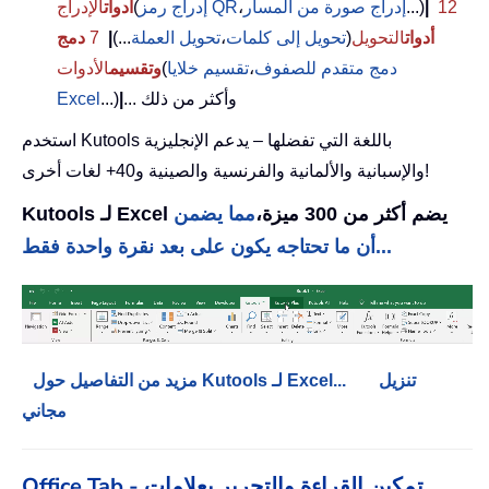
12
|
...)
إدراج صورة من المسار
،
إدراج رمز QR
(
أدوات
الإدراج
أدوات
التحويل
(
تحويل إلى كلمات
،
تحويل العملة
...)
|
7
دمج
دمج متقدم للصفوف
،
تقسيم خلايا
(
وتقسيم
الأدوات
... وأكثر من ذلك
|
...)
Excel
استخدم Kutools باللغة التي تفضلها – يدعم الإنجليزية
والإسبانية والألمانية والفرنسية والصينية و40+ لغات أخرى!
Kutools لـ Excel يضم أكثر من 300 ميزة،
مما يضمن
أن ما تحتاجه يكون على بعد نقرة واحدة فقط...
تنزيل
مزيد من التفاصيل حول Kutools لـ Excel...
مجاني
Office Tab - تمكين القراءة والتحرير بعلامات