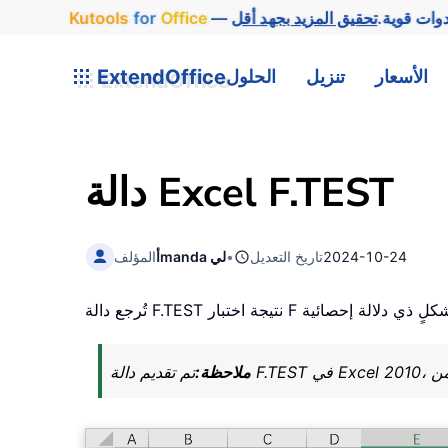
وات قوية.
Office
for
Kutools
الأسعار
تنزيل
الحلول
ExtendOffice
دالة Excel F.TEST
2024-10-24
تاريخ التعديل
•
أmanda لي
المؤلف
ملاحظة: