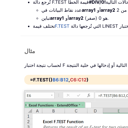
#DIV/0!
تُرجع دالة F.TEST قيمة الخطأ
array2
أو
array1
عدد نقاط البيانات في
هو 0 (صفر).
array2
أو
array1
تباين
F.TEST
تختلف قيمة
مثال
=F.TEST()
B6:B12
,
C6:C12
)