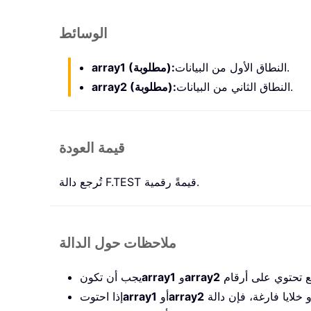
الوسائط
النطاق الأول من البيانات.
array1 (مطلوبة):
النطاق الثاني من البيانات.
array2 (مطلوبة):
قيمة العودة
تُرجع دالة F.TEST قيمةً رقمية.
ملاحظات حول الدالة
array2
و
array1
يجب أن تكون
array2
أو
array1
إذا احتوت