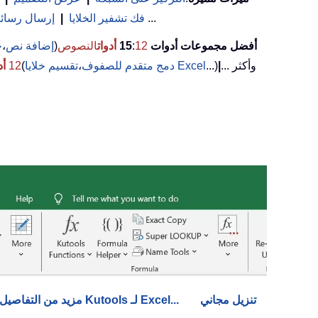
(تصفية الخلايا التي تحتوي على خط عريض/مائل/يتوسطه خط...) ...
فك تشفير الخلايا
|
إرسال رسائل 
أفضل مجموعات أدوات 15
12
:
أدوات
النصوص
(
إضافة نص
،
ح
... وأكثر
|
...)
تقسيم خلايا Excel
دمج متقدم للصفوف
،
(
12
أد
تنزيل مجاني
مزيد من التفاصيل حول Kutools لـ Excel...