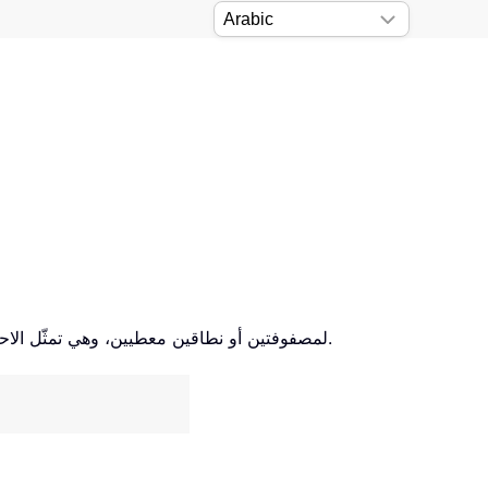
تُرجع دالة F.TEST نتيجة اختبار F لمصفوفتين أو نطاقين معطيين، وهي تمثّل الاحتمال ثنائي الذيل بأن التباينين في المصفوفتين المقدمتين لا يختلفان بشكلٍ ذي دلالة إحصائية.