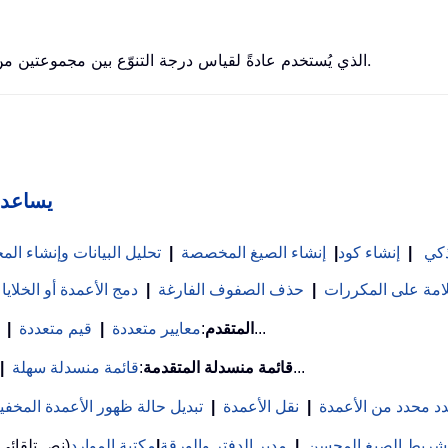
تُرجع دالة Excel F.DIST توزيع الاحتمال F الذي يُستخدم عادةً لقياس درجة التنوّع بين مجموعتين من البيانات.
Kutools لـ
ذكي
|
إنشاء كود
|
إنشاء الصيغ المخصصة
|
تحليل البيانات وإنشاء ا
علامة على المكررات
|
حذف الصفوف الفارغة
|
دمج الأعمدة أو الخلايا
...
بحث VLookup المتقدم
:
معايير متعددة
|
قيم متعددة
|
...
قائمة منسدلة المتقدمة
:
قائمة منسدلة سهلة
|
د محدد من الأعمدة
|
نقل الأعمدة
|
تبديل حالة ظهور الأعمدة المخفي
شريط الصيغ المحسن
|
مدير الدفتر والورقة
|
مكتبة الموارد
(نص تلقائي