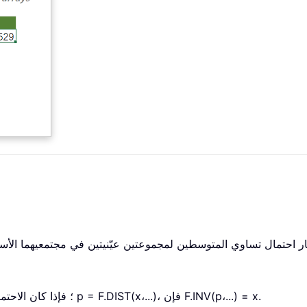
تُرجع دالة Excel F.INV معكوس توزيع الاحتمال F؛ فإذا كان الاحتمال p = F.DIST(x،...)، فإن F.INV(p،...) = x.