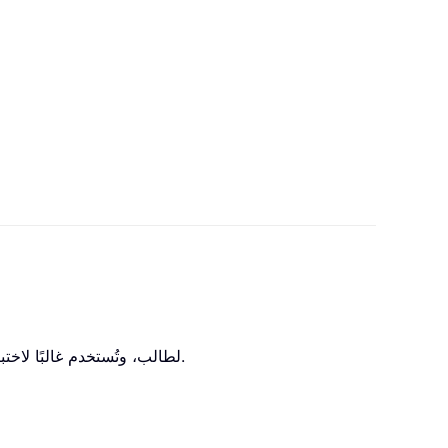
تُرجع دالة T.TEST الاحتمال المرتبط باختبار t لطالب، وتُستخدم غالبًا لاختبار احتمال تساوي المتوسطين لمجموعتين عيّنيتين في مجتمعيهما الأساسيين.