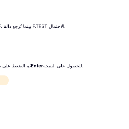
التي تُرجعها دالة LINEST عن قيمة اختبار F التي تُرجعها دالة F.TEST؛ فدالة LINEST تُرجع إحصاء F، بينما تُرجع دالة F.TEST الاحتمال.
للحصول على النتيجة.
Enter
لحساب نتيجة اختبار F لمصفوفتين كما هو موضح في الجدول أدناه، يُرجى نسخ الصيغة التالية أو إدخالها في خلية النتيجة (E6)، ثم الضغط على