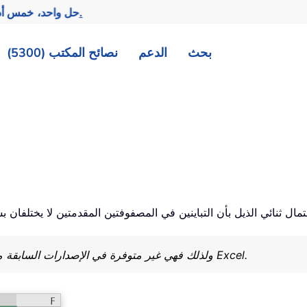
تحقيق المزيد بجهد أقل.
— حل واحد، خمس أد
بحث
الدعم
نصائح المكتب (5300)
تم تقديم دالة F.TEST في Excel 2010، ولذلك فهي غير متوفرة في الإصدارات السابقة من Excel.