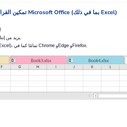
Office Tab - تمكين القراءة والتحرير بعلامات التبويب في Microsoft Office (بما في ذلك Excel)
يوفر لك مئات النقرات يوميًا، وقل وداعًا لأ
يزيد من إنتاجيتك بنسبة 50% عند عرض وتحرير مستندات متعددة.
يجلب كفاءة علامات التبويب إلى Office (بما في ذلك Excel)، تمامًا كما في Chrome وEdge وFirefox.