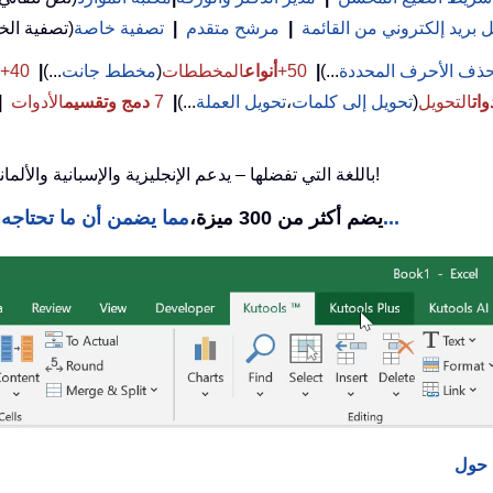
بريد إلكتروني من القائمة
|
مرشح متقدم
|
تصفية خاصة
ذف الأحرف المحددة
...)
|
50+
أنواع
المخططات
(
مخطط جانت
...)
|
40+ صيغ
وات
التحويل
(
تحويل إلى كلمات
،
تحويل العملة
...)
|
7
دمج وتقسيم
الأدوات
|
استخدم Kutools باللغة التي تفضلها – يدعم الإنجليزية والإسبانية والألمانية والفرنسية والصينية و40+ لغات أخرى!
مما يضمن أن ما تحتاجه يكون على بعد نقرة واحدة فقط...
Kutools لـ Excel يضم أكثر من 300 ميزة،