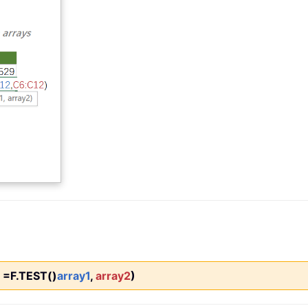
=F.TEST()
array1
,
array2
)