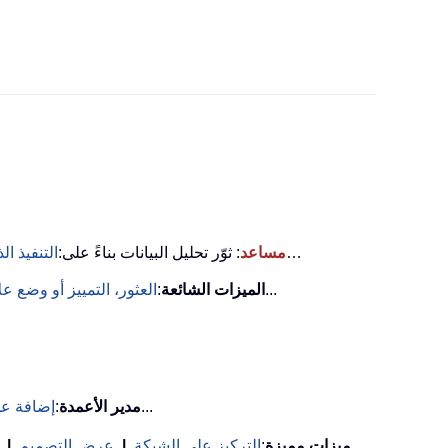
…
KUTOOLS AI مساعد
: ثوّر تحليل البيانات بناءً على:
التنفيذ ال
...
الميزات الشائعة
:
العثور، التمييز أو وضع 
...
مدير الأعمدة
:
إضافة عد
ميزات مميزة
:
التركيز على الشبكة
|
عرض التصميم
|