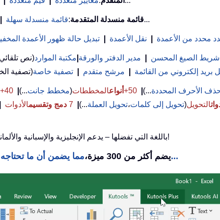
...
بحث VLookup المتقدم
:
معايير متعددة
|
قيم متعددة
|
...
قائمة منسدلة المتقدمة
:
قائمة منسدلة سهلة
|
د محدد من الأعمدة
|
نقل الأعمدة
|
تبديل حالة ظهور الأعمدة المخفي
شريط الصيغ المحسن
|
مدير الدفتر والورقة
|
مكتبة الموارد
(نص تلقائي
بريد إلكتروني من القائمة
|
مرشح متقدم
|
تصفية خاصة
ذف الأحرف المحددة
...)
|
50+
أنواع
المخططات
(
مخطط جانت
...)
|
40+ صيغ
وات
التحويل
(
تحويل إلى كلمات
،
تحويل العملة
...)
|
7
دمج وتقسيم
الأدوات
|
استخدم Kutools باللغة التي تفضلها – يدعم الإنجليزية والإسبانية والألمانية والفرنسية والصينية و40+ لغات أخرى!
مما يضمن أن ما تحتاجه يكون على بعد نقرة واحدة فقط...
Kutools لـ Excel يضم أكثر من 300 ميزة،