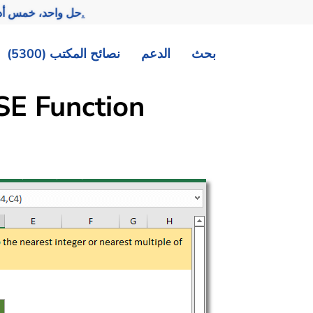
تحقيق المزيد بجهد أقل.
— حل واحد، خمس أد
بحث
الدعم
نصائح المكتب (5300)
E Function