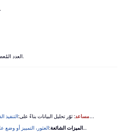
تُرجع دالة FACTDOUBLE العاملي المزدوج لعددٍ ما. على سبيل المثال، 5) = 15
تُقرّب دالة Excel FLOOR.MATH العدد المُعطى إلى أقرب عدد صحيح أقل منه، أو إلى أقرب مضاعف أقل من القيمة المهمة المحددة.
…
KUTOOLS AI مساعد
: ثوّر تحليل البيانات بناءً على:
التنفيذ ال
...
الميزات الشائعة
:
العثور، التمييز أو وضع 