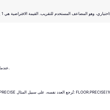
يظهر خطأ #VALUE! عندما تكون إحدى المُعامِلات غير رقمية.
مل، فإن دالة FLOOR.PRECISE تُرجع العدد نفسه، على سبيل المثال: FLOOR.PRECISE(10،2)=10.