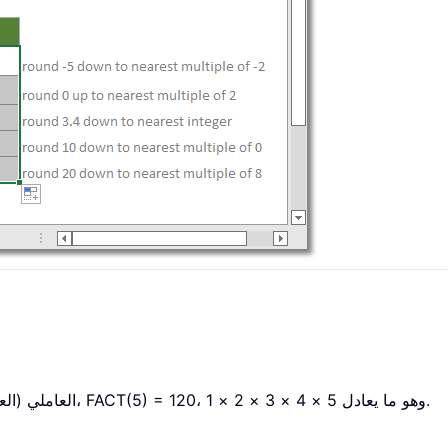
تُرجع دالة FACT العاملي (العوامل) لعددٍ معين. على سبيل المثال، FACT(5) = 120، وهو ما يعادل 5 × 4 × 3 × 2 × 1.