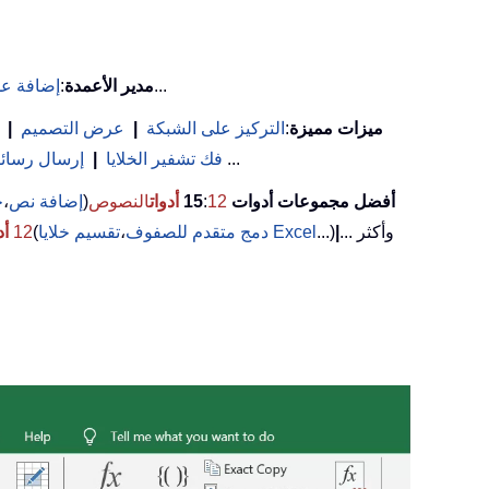
...
مدير الأعمدة
:
إضافة عد
ميزات مميزة
:
التركيز على الشبكة
|
عرض التصميم
|
(تصفية الخلايا التي تحتوي على خط عريض/مائل/يتوسطه خط...) ...
فك تشفير الخلايا
|
إرسال رسائل 
أفضل مجموعات أدوات 15
12
:
أدوات
النصوص
(
إضافة نص
،
ح
... وأكثر
|
...)
تقسيم خلايا Excel
دمج متقدم للصفوف
،
(
12
أد