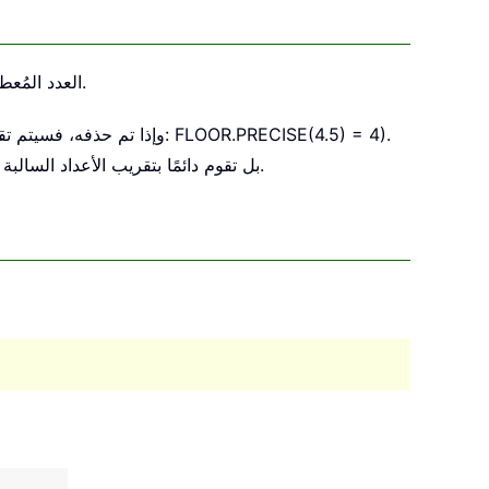
العدد المُعطى إلى أقرب عدد صحيح أقل منه، أو إلى أقرب مضاعف أقل من القيمة المهمة المحددة.
وبخلاف دالة FLOOR.MATH، لا تتضمّن دالة FLOOR.PRECISE معامل الوضع «mode»، بل تقوم دائمًا بتقريب الأعداد السالبة إلى أعداد أقل (أي بعيدًا عن الصفر).