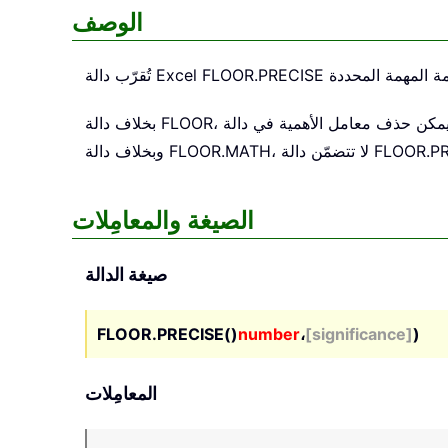
الوصف
FLOOR.PRECISE
تُقرّب دالة Excel
بخلاف دالة FLOOR، يمكن حذف معامل الأهمية في دالة FLOOR.PRECISE (وإذا تم حذفه، فسيتم تقريب العدد إلى أقرب عدد صحيح أقل منه؛ مثال: FLOOR.PRECISE(4.5) = 4).
الصيغة والمعامِلات
صيغة الدالة
FLOOR.PRECISE()
number
،
[significance]
)
المعامِلات