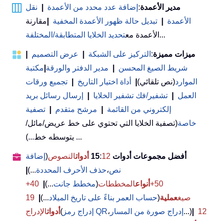
مدير الأعمدة
:
إضافة عدد محدد من الأعمدة
|
نقل
الأعمدة
|
تبديل حالة ظهور الأعمدة المخفية
|
مقارنة
...
الأعمدة مع
تحديد الخلايا المتطابقة/المختلفة
ميزات مميزة
:
التركيز على الشبكة
|
عرض التصميم
|
شريط الصيغ المحسن
|
مدير الدفتر والورقة
|
مكتبة
الموارد
(نص تلقائي)
|
أداة اختيار التاريخ
|
تجميع ورقات
العمل
|
تشفير/فك تشفير الخلايا
|
إرسال رسائل بريد
إلكتروني من القائمة
|
مرشح متقدم
|
تصفية
خاصة
(تصفية الخلايا التي تحتوي على خط عريض/مائل/
يتوسطه خط...) ...
أفضل مجموعات أدوات 15
12
:
أدوات
النصوص
(
إضافة
نص
،
حذف الأحرف المحددة
...)
|
50+
أنواع
المخططات
(
مخطط جانت
...)
|
40+
صيغ
عملية
(
حساب العمر بناءً على تاريخ الميلاد
...)
|
19
12
|
...)
إدراج صورة من المسار
،
إدراج رمز QR
(
أدوات
الإدراج