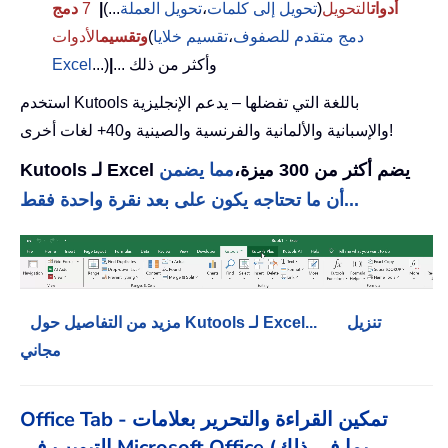
أدوات
التحويل
(
تحويل إلى كلمات
،
تحويل العملة
...)
|
7
دمج
دمج متقدم للصفوف
،
تقسيم خلايا
(
وتقسيم
الأدوات
... وأكثر من ذلك
|
...)
Excel
استخدم Kutools باللغة التي تفضلها – يدعم الإنجليزية
والإسبانية والألمانية والفرنسية والصينية و40+ لغات أخرى!
Kutools لـ Excel يضم أكثر من 300 ميزة،
مما يضمن
أن ما تحتاجه يكون على بعد نقرة واحدة فقط...
تنزيل
مزيد من التفاصيل حول Kutools لـ Excel...
مجاني
Office Tab - تمكين القراءة والتحرير بعلامات
التبويب في Microsoft Office (بما في ذلك