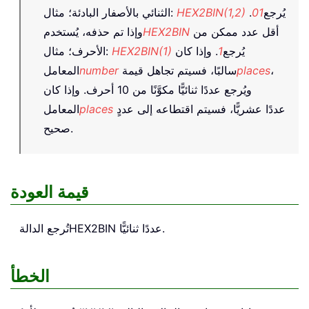
يُرجع
01
.
HEX2BIN(1,2)
الثنائي بالأصفار البادئة؛ مثال:
أقل عدد ممكن من
HEX2BIN
وإذا تم حذفه، يُستخدم
يُرجع
1
. وإذا كان
HEX2BIN(1)
الأحرف؛ مثال:
،
places
سالبًا، فسيتم تجاهل قيمة
number
المعامل
ويُرجع عددًا ثنائيًّا مكوَّنًا من 10 أحرف. وإذا كان
عددًا عشريًّا، فسيتم اقتطاعه إلى عددٍ
places
المعامل
صحيح.
قيمة العودة
عددًا ثنائيًّا.
HEX2BIN
تُرجع الدالة
الخطأ