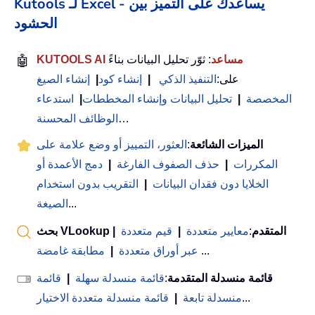
Kutools لـ Excel - يساعدك على التميز بين
الحشود
KUTOOLS AI مساعد
: ثوّر تحليل البيانات بناءً
🤖
على:
التنفيذ الذكي
|
إنشاء كود
|
إنشاء الصيغ
المخصصة
|
تحليل البيانات وإنشاء المخططات
|
استدعاء
…
الوظائف المحسنة
الميزات الشائعة
:
العثور، التمييز أو وضع علامة على
المكررات
|
حذف الصفوف الفارغة
|
دمج الأعمدة أو
الخلايا دون فقدان البيانات
|
التقريب بدون استخدام
...
الصيغة
بحث VLookup المتقدم
:
معايير متعددة
|
قيم متعددة
|
...
عبر أوراق متعددة
|
مطابقة غامضة
قائمة منسدلة المتقدمة
:
قائمة منسدلة سهلة
|
قائمة
...
منسدلة تابعة
|
قائمة منسدلة متعددة الاختيار