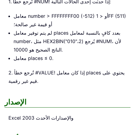
1. تُرجع خطأ #NUM! إذا حدثت إحدى الحالات التالية:
معامل number > FFFFFFFF00 (-512) أو < 1FF (511)
أو قيمة غير صالحة؛
لم يتم توفير معامل places بعدد كافٍ بالنسبة لمعامل
number، مثل HEX2BIN("010"،2) يُرجع #NUM!، لأن
الناتج الصحيح هو 10000.
معامل places ≤ 0.
2. تُرجع خطأ #VALUE! إذا كان معامل places يحتوي على
قيم غير رقمية.
الإصدار
Excel 2003 والإصدارات الأحدث