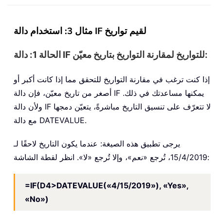
مثال 3: استخدام دالة IF لقيم تواريخ
الحالة 1: دالة IF للتواريخ لمقارنة التواريخ بتاريخ معيّن:
إذا كنت ترغب في مقارنة التواريخ للتحقق مما إذا كانت أكبر أو
أصغر من تاريخ معيّن، فإن دالة IF يمكنها مساعدتك في ذلك.
ولأن دالة IF لا تتعرّف على تنسيق التاريخ مباشرةً، يتعيّن دمجها
مع دالة DATEVALUE.
يرجى تطبيق هذه الصيغة: عندما يكون التاريخ لاحقًا لـ
15/4/2019، تُرجع «نعم»، وإلا تُرجع «لا». انظر لقطة الشاشة:
=IF(D4>DATEVALUE(«4/15/2019»), «Yes»,
«No»)