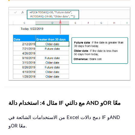
مثال 4: استخدام دالة IF مع دالتي AND وOR معًا
من الاستخدامات الشائعة في Excel دمج دالات IF وAND
وOR معًا.