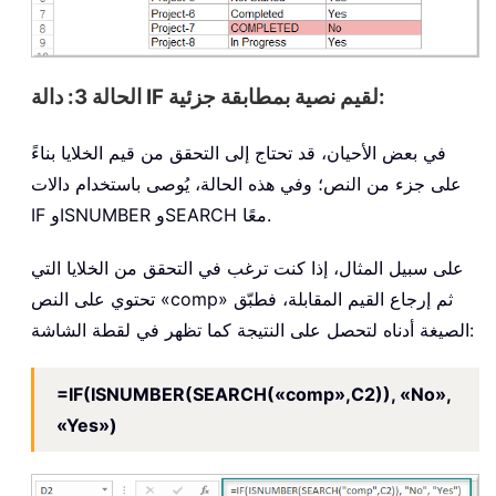
الحالة 3: دالة IF لقيم نصية بمطابقة جزئية:
في بعض الأحيان، قد تحتاج إلى التحقق من قيم الخلايا بناءً
على جزء من النص؛ وفي هذه الحالة، يُوصى باستخدام دالات
IF وISNUMBER وSEARCH معًا.
على سبيل المثال، إذا كنت ترغب في التحقق من الخلايا التي
تحتوي على النص «comp» ثم إرجاع القيم المقابلة، فطبّق
الصيغة أدناه لتحصل على النتيجة كما تظهر في لقطة الشاشة:
=IF(ISNUMBER(SEARCH(«comp»,C2)), «No»,
«Yes»)