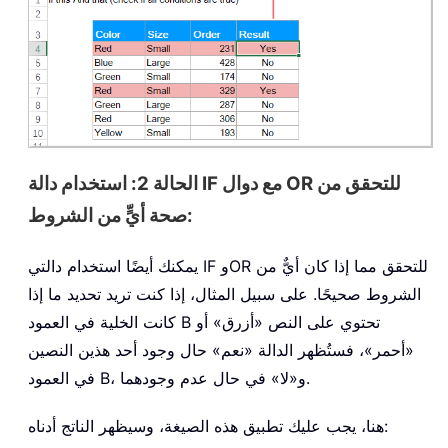
الحالة 2: استخدام دالة IF مع دوال OR للتحقق من
صحة أيٍّ من الشروط:
يمكنك أيضًا استخدام دالتي IF وOR للتحقق مما إذا كان أيٌّ من
الشروط صحيحًا. على سبيل المثال، إذا كنت تريد تحديد ما إذا
كانت الخلية في العمود B تحتوي على النص «أزرق» أو
«أحمر»، فستُظهر الدالة «نعم» حال وجود أحد هذين النصين
في العمود B، و«لا» في حال عدم وجودهما.
هنا، يجب عليك تطبيق هذه الصيغة، وسيظهر الناتج أدناه: