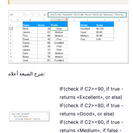
شرح الصيغة أعلاه:
IF(check if C2>=90, if true -
returns «Excellent», or else)
IF(check if C2>=80, if true -
returns «Good», or else)
IF(check if C2>=60, if true -
returns «Medium», if false -