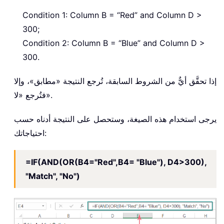
Condition 1: Column B = “Red” and Column D >
300;
Condition 2: Column B = “Blue” and Column D >
300.
إذا تحقَّق أيٌّ من الشروط السابقة، تُرجع النتيجة «مطابق»، وإلا
فتُرجع «لا».
يرجى استخدام هذه الصيغة، وستحصل على النتيجة أدناه حسب
احتياجاتك:
=IF(AND(OR(B4="Red",B4= "Blue"), D4>300),
"Match", "No")