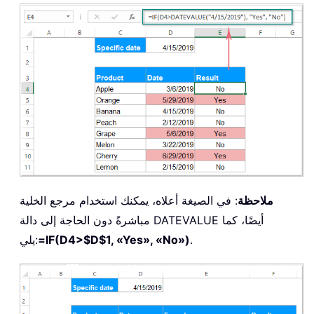
ملاحظة
: في الصيغة أعلاه، يمكنك استخدام مرجع الخلية
مباشرةً دون الحاجة إلى دالة DATEVALUE أيضًا، كما
.
=IF(D4>$D$1, «Yes», «No»)
يلي: