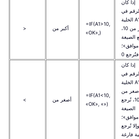
إذا كان
لرقم في
الخلية A1
=IF(A1>10,
أكبر من 10،
أكبر من
>
«OK»,)
ع الصيغة
موافق»؛
إذا كان
لرقم في
الخلية A1
صغر من
=IF(A1<10,
10، تُرجع
أصغر من
<
«OK», «»)
الصيغة
موافق»؛
إلا تُرجع