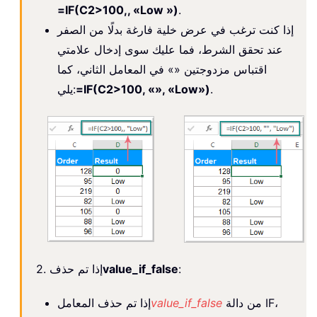
=IF(C2>100,, «Low »)
.
إذا كنت ترغب في عرض خلية فارغة بدلًا من الصفر
عند تحقق الشرط، فما عليك سوى إدخال علامتي
اقتباس مزدوجتين «» في المعامل الثاني، كما
.
=IF(C2>100, «», «Low»)
يلي:
:
value_if_false
2. إذا تم حذف
من دالة IF،
value_if_false
إذا تم حذف المعامل