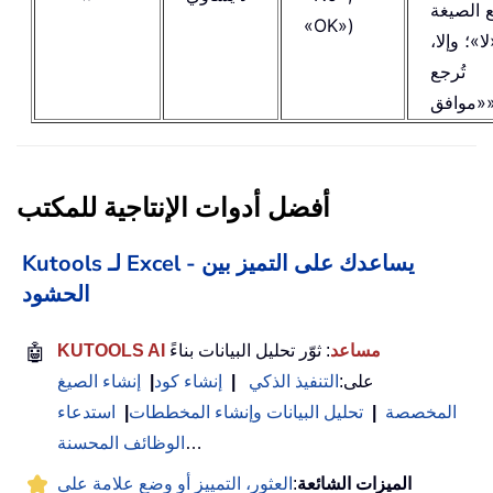
ع الصيغة
«OK»)
ا»؛ وإلا،
تُرجع
ق».
أفضل أدوات الإنتاجية للمكتب
Kutools لـ Excel - يساعدك على التميز بين
الحشود
KUTOOLS AI مساعد
: ثوّر تحليل البيانات بناءً
🤖
على:
التنفيذ الذكي
|
إنشاء كود
|
إنشاء الصيغ
المخصصة
|
تحليل البيانات وإنشاء المخططات
|
استدعاء
…
الوظائف المحسنة
الميزات الشائعة
:
العثور، التمييز أو وضع علامة على