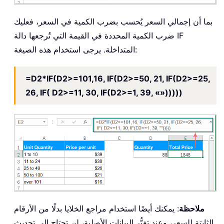
بما أن إجمالي السعر يُحسب بضرب الكمية في السعر، فعليك
ضرب الكمية المحددة في القيمة التي تُرجعها دالة IF
المتداخلة. يرجى استخدام هذه الصيغة:
=D2*IF(D2>=101,16, IF(D2>=50, 21, IF(D2>=25,
26, IF( D2>=11, 30, IF(D2>=1, 39, «»)))))
ملاحظة
: يمكنك أيضًا استخدام مراجع الخلايا بدلًا من الأرقام
الثابتة للسعر، وعند تغيُّر البيانات الأصلية، لن تحتاج إلى تحديث