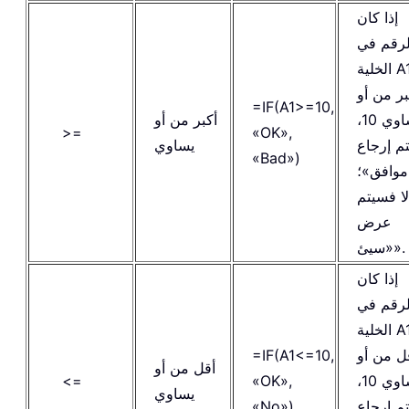
إذا كان
لرقم في
الخلية A1
بر من أو
=IF(A1>=10,
يساوي 10،
أكبر من أو
>=
«OK»,
م إرجاع
يساوي
«Bad»)
موافق»؛
لا فسيتم
عرض
«سيئ».
إذا كان
لرقم في
الخلية A1
ل من أو
=IF(A1<=10,
أقل من أو
يساوي 10،
«OK»,
<=
يساوي
م إرجاع
«No»)