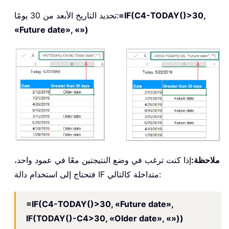
=IF(C4-TODAY()>30,
تحديد التاريخ الأبعد من 30 يومًا:
«Future date», «»)
ملاحظة:
إذا كنت ترغب في وضع النتيجتين معًا في عمود واحد،
فتحتاج إلى استخدام دالة IF متداخلة كالتالي:
=IF(C4-TODAY()>30, «Future date»,
IF(TODAY()-C4>30, «Older date», «»))