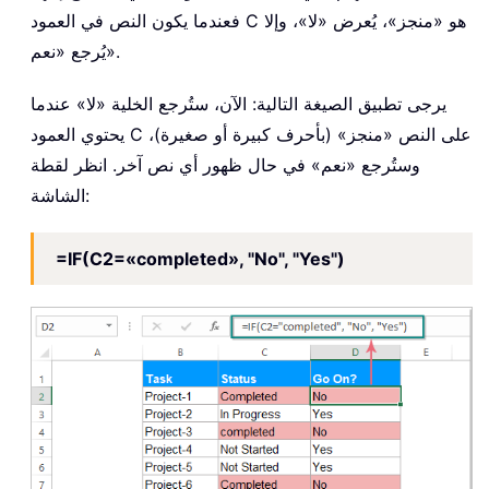
فعندما يكون النص في العمود C هو «منجز»، يُعرض «لا»، وإلا
يُرجع «نعم».
يرجى تطبيق الصيغة التالية: الآن، ستُرجع الخلية «لا» عندما
يحتوي العمود C على النص «منجز» (بأحرف كبيرة أو صغيرة)،
وستُرجع «نعم» في حال ظهور أي نص آخر. انظر لقطة
الشاشة:
=IF(C2=«completed», "No", "Yes")