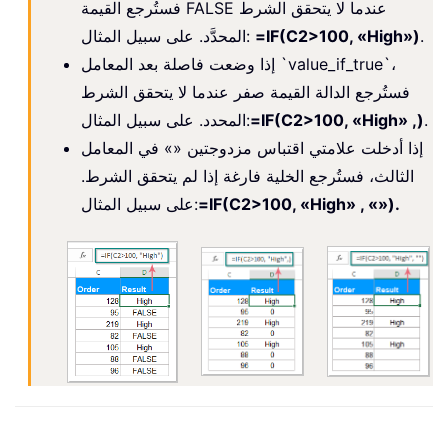
فستُرجع القيمة FALSE عندما لا يتحقق الشرط
.
=IF(C2>100, «High»)
المحدَّد. على سبيل المثال:
إذا وضعت فاصلة بعد المعامل `value_if_true`،
فستُرجع الدالة القيمة صفر عندما لا يتحقق الشرط
.
=IF(C2>100, «High» ,)
المحدد. على سبيل المثال:
إذا أدخلت علامتي اقتباس مزدوجتين «» في المعامل
الثالث، فستُرجع الخلية فارغة إذا لم يتحقق الشرط.
=IF(C2>100, «High» , «»).
على سبيل المثال: