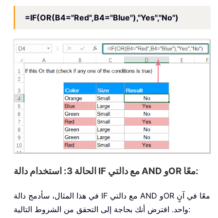
=IF(OR(B4="Red",B4="Blue"),"Yes","No")
الحالة 3: استخدام دالة IF مع دالتي AND وOR معًا:
في هذا المثال، سأدمج دالة IF مع دالتي AND وOR معًا في آنٍ
واحد. افترض أنك بحاجة إلى التحقق من الشروط التالية: