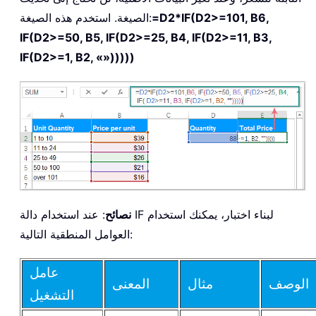
=D2*IF(D2>=101, B6,
الصيغة. استخدم هذه الصيغة:
IF(D2>=50, B5, IF(D2>=25, B4, IF(D2>=11, B3,
IF(D2>=1, B2, «»)))))
نصائح
: عند استخدام دالة IF لبناء اختبار، يمكنك استخدام
العوامل المنطقية التالية:
عامل
الوصف
مثال
المعنى
التشغيل