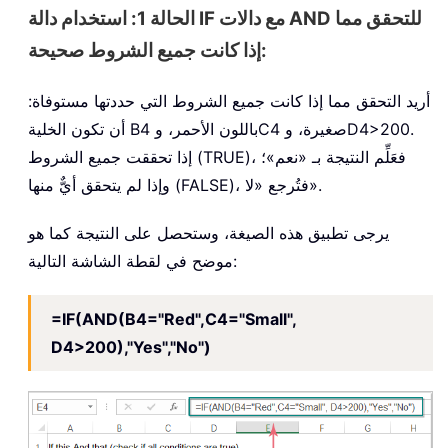
الحالة 1: استخدام دالة IF مع دالات AND للتحقق مما
إذا كانت جميع الشروط صحيحة:
أريد التحقق مما إذا كانت جميع الشروط التي حددتها مستوفاة:
أن تكون الخلية B4 باللون الأحمر، وC4 صغيرة، وD4>200.
إذا تحققت جميع الشروط (TRUE)، فعَلِّم النتيجة بـ «نعم»؛
وإذا لم يتحقق أيٌّ منها (FALSE)، فتُرجع «لا».
يرجى تطبيق هذه الصيغة، وستحصل على النتيجة كما هو
موضح في لقطة الشاشة التالية:
=IF(AND(B4="Red",C4="Small",
D4>200),"Yes","No")