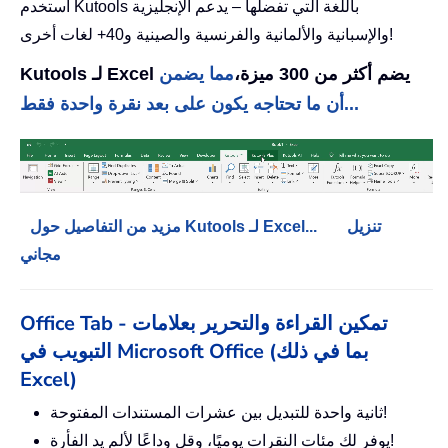
استخدم Kutools باللغة التي تفضلها – يدعم الإنجليزية
والإسبانية والألمانية والفرنسية والصينية و40+ لغات أخرى!
Kutools لـ Excel يضم أكثر من 300 ميزة،
مما يضمن
أن ما تحتاجه يكون على بعد نقرة واحدة فقط...
تنزيل
مزيد من التفاصيل حول Kutools لـ Excel...
مجاني
Office Tab - تمكين القراءة والتحرير بعلامات
التبويب في Microsoft Office (بما في ذلك
Excel)
ثانية واحدة للتبديل بين عشرات المستندات المفتوحة!
يوفر لك مئات النقرات يوميًا، وقل وداعًا لألم يد الفأرة!