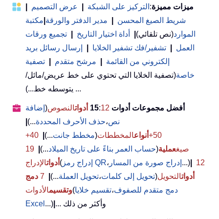
ميزات مميزة
:
التركيز على الشبكة
|
عرض التصميم
|
شريط الصيغ المحسن
|
مدير الدفتر والورقة
|
مكتبة
الموارد
(نص تلقائي)
|
أداة اختيار التاريخ
|
تجميع ورقات
العمل
|
تشفير/فك تشفير الخلايا
|
إرسال رسائل بريد
إلكتروني من القائمة
|
مرشح متقدم
|
تصفية
خاصة
(تصفية الخلايا التي تحتوي على خط عريض/مائل/
يتوسطه خط...) ...
أفضل مجموعات أدوات 15
12
:
أدوات
النصوص
(
إضافة
نص
،
حذف الأحرف المحددة
...)
|
50+
أنواع
المخططات
(
مخطط جانت
...)
|
40+
صيغ
عملية
(
حساب العمر بناءً على تاريخ الميلاد
...)
|
19
12
|
...)
إدراج صورة من المسار
،
إدراج رمز QR
(
أدوات
الإدراج
أدوات
التحويل
(
تحويل إلى كلمات
،
تحويل العملة
...)
|
7
دمج
دمج متقدم للصفوف
،
تقسيم خلايا
(
وتقسيم
الأدوات
... وأكثر من ذلك
|
...)
Excel