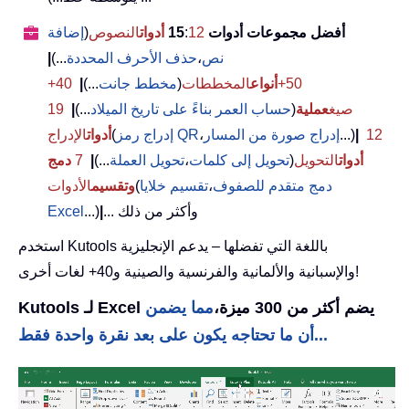
أفضل مجموعات أدوات 15
12
:
أدوات
النصوص
(
إضافة
نص
،
حذف الأحرف المحددة
...)
|
50+
أنواع
المخططات
(
مخطط جانت
...)
|
40+
صيغ
عملية
(
حساب العمر بناءً على تاريخ الميلاد
...)
|
19
12
|
...)
إدراج صورة من المسار
،
إدراج رمز QR
(
أدوات
الإدراج
أدوات
التحويل
(
تحويل إلى كلمات
،
تحويل العملة
...)
|
7
دمج
دمج متقدم للصفوف
،
تقسيم خلايا
(
وتقسيم
الأدوات
... وأكثر من ذلك
|
...)
Excel
استخدم Kutools باللغة التي تفضلها – يدعم الإنجليزية
والإسبانية والألمانية والفرنسية والصينية و40+ لغات أخرى!
Kutools لـ Excel يضم أكثر من 300 ميزة،
مما يضمن
أن ما تحتاجه يكون على بعد نقرة واحدة فقط...