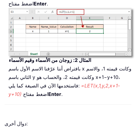
.
Enter
اضغط مفتاح
المثال 2: زوجان من الأسماء وقيم الأسماء
بافتراض أننا عرّفنا الاسم الأول باسم x وكانت قيمته 1، والاسم
الثاني باسم y وكانت قيمته 2، والحساب هو x+1−y+10،
=LET(x,1,y,2,x+1-
فاستخدمها الآن في الصيغة كما يلي:
.
Enter
اضغط مفتاح
y+10)
دوال أخرى: