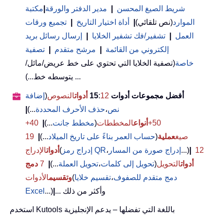
شريط الصيغ المحسن
|
مدير الدفتر والورقة
|
مكتبة
الموارد
(نص تلقائي)
|
أداة اختيار التاريخ
|
تجميع ورقات
العمل
|
تشفير/فك تشفير الخلايا
|
إرسال رسائل بريد
إلكتروني من القائمة
|
مرشح متقدم
|
تصفية
خاصة
(تصفية الخلايا التي تحتوي على خط عريض/مائل/
يتوسطه خط...) ...
أفضل مجموعات أدوات 15
12
:
أدوات
النصوص
(
إضافة
نص
،
حذف الأحرف المحددة
...)
|
50+
أنواع
المخططات
(
مخطط جانت
...)
|
40+
صيغ
عملية
(
حساب العمر بناءً على تاريخ الميلاد
...)
|
19
12
|
...)
إدراج صورة من المسار
،
إدراج رمز QR
(
أدوات
الإدراج
أدوات
التحويل
(
تحويل إلى كلمات
،
تحويل العملة
...)
|
7
دمج
دمج متقدم للصفوف
،
تقسيم خلايا
(
وتقسيم
الأدوات
... وأكثر من ذلك
|
...)
Excel
استخدم Kutools باللغة التي تفضلها – يدعم الإنجليزية