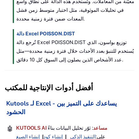
معيّنة من المعاملات. وتُستخدم هذه الدالة على نطاق واسع
في تحليلات الموثوقية، مثل اختبار متوسط زمن فشل
المعدات ضمن فترة زمنية محددة.
دالة Excel POISSON.DIST
تُرجع دالة Excel POISSON.DIST توزيع بواسون، الذي
يُستخدم للتنبؤ بعدد الأحداث خلال فترة زمنية محددة—مثل
عدد الأشخاص الذين يصلون إلى السوق كل 10 دقائق.
أفضل أدوات الإنتاجية للمكتب
Kutools لـ Excel - يساعدك على التميز بين
الحشود
KUTOOLS AI مساعد
: ثوّر تحليل البيانات بناءً
🤖
على:
التنفيذ الذكي
|
إنشاء كود
|
إنشاء الصيغ