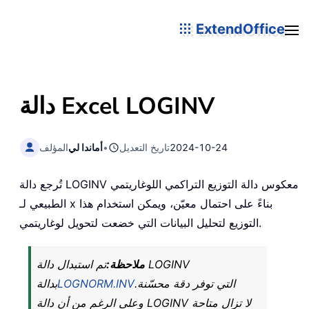
ExtendOffice
دالة Excel LOGINV
2024-10-24
تاريخ التعديل
•
أماندا لي
المؤلف
تُرجع دالة LOGINV معكوس دالة التوزيع التراكمي اللوغاريتمي
الطبيعي لـ x بناءً على احتمال معيّن، ويمكن استخدام هذا
التوزيع لتحليل البيانات التي خضعت لتحويل لوغاريتمي.
ملاحظة:
تم استبدال دالة LOGINV
التي توفر دقة محسّنة.
LOGNORM.INV
بدالة
وعلى الرغم من أن دالة LOGINV لا تزال متاحة