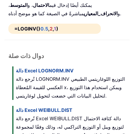
يمكنك أيضًا إدخال قيم
الاحتمال
، و
المتوسط
،
مباشرةً في الصيغة كما هو موضح أدناه.
و
الانحراف_المعياري
=LOGINV()
0.5
,
2
,
1
)
دوال ذات صلة
دالة Excel LOGNORM.INV
تُرجع دالة LOGNORM.INV التوزيع اللوغاريتمي الطبيعي
العكسي للقيمة المُعطاة x، ويمكن استخدام هذا التوزيع
لتحليل البيانات التي خضعت لتحويل لوغاريتمي.
دالة Excel WEIBULL.DIST
تُرجع دالة Excel WEIBULL.DIST دالة كثافة الاحتمال
لتوزيع ويبل أو التوزيع التراكمي له، وذلك وفقًا لمجموعة