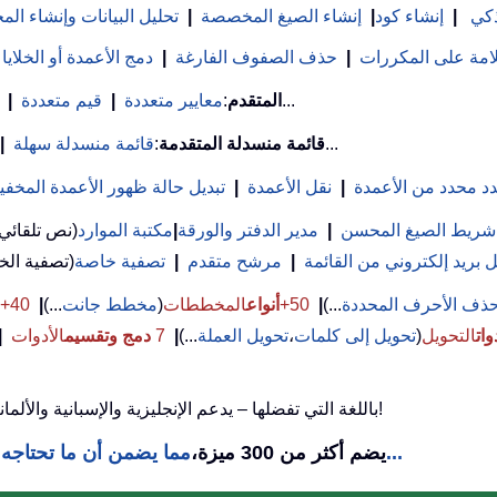
ذكي
|
إنشاء كود
|
إنشاء الصيغ المخصصة
|
تحليل البيانات وإنشاء ا
علامة على المكررات
|
حذف الصفوف الفارغة
|
دمج الأعمدة أو الخلايا
...
بحث VLookup المتقدم
:
معايير متعددة
|
قيم متعددة
|
...
قائمة منسدلة المتقدمة
:
قائمة منسدلة سهلة
|
د محدد من الأعمدة
|
نقل الأعمدة
|
تبديل حالة ظهور الأعمدة المخفي
شريط الصيغ المحسن
|
مدير الدفتر والورقة
|
مكتبة الموارد
(نص تلقائي
بريد إلكتروني من القائمة
|
مرشح متقدم
|
تصفية خاصة
ذف الأحرف المحددة
...)
|
50+
أنواع
المخططات
(
مخطط جانت
...)
|
40+ صيغ
وات
التحويل
(
تحويل إلى كلمات
،
تحويل العملة
...)
|
7
دمج وتقسيم
الأدوات
|
استخدم Kutools باللغة التي تفضلها – يدعم الإنجليزية والإسبانية والألمانية والفرنسية والصينية و40+ لغات أخرى!
مما يضمن أن ما تحتاجه يكون على بعد نقرة واحدة فقط...
Kutools لـ Excel يضم أكثر من 300 ميزة،