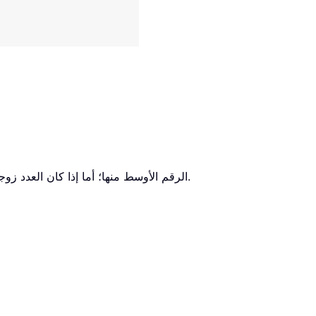
1. إذا احتوت المجموعة على عدد فردي من الأرقام، تُرجع دالة MEDIAN الرقم الأوسط منها؛ أما إذا كان العدد زوجيًّا، فتُرجع متوسط الرقمين الوسطيين في المجموعة.