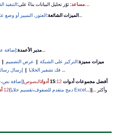
…
KUTOOLS AI مساعد
: ثوّر تحليل البيانات بناءً على:
التنفيذ ال
...
الميزات الشائعة
:
العثور، التمييز أو وضع 
...
مدير الأعمدة
:
إضافة عد
ميزات مميزة
:
التركيز على الشبكة
|
عرض التصميم
|
(تصفية الخلايا التي تحتوي على خط عريض/مائل/يتوسطه خط...) ...
فك تشفير الخلايا
|
إرسال رسائل 
أفضل مجموعات أدوات 15
12
:
أدوات
النصوص
(
إضافة نص
،
ح
... وأكثر
|
...)
تقسيم خلايا Excel
دمج متقدم للصفوف
،
(
12
أد