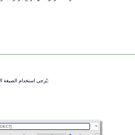
للحصول على الأرقام الوسطى في النطاق B4:C7، يُرجى استخدام الصيغة التالية: