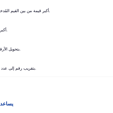
تُرجع دالة Excel MAX أكبر قيمة من بين القيم المُدخلة (مع تجاهل القيم المنطقية).
تُرجع دالة Excel MAXA أكبر قيمة من بين القيم المُدخلة.
تقوم دالة ROMAN بتحويل الأرقام إلى أرقام رومانية بصيغة نصية.
تقوم دالة Excel ROUND بتقريب رقم إلى عدد معيّن من المنازل العشرية.
Kutools لـ