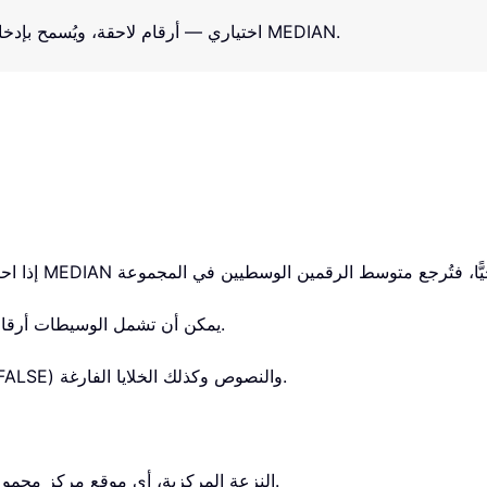
اختياري — أرقام لاحقة، ويُسمح بإدخال ما يصل إلى 255 رقمًا في دالة MEDIAN.
2. يمكن أن تشمل الوسيطات أرقامًا أو أسماءً أو مصفوفات أو مراجع تحتوي على أرقام.
3. تتجاهل دالة MEDIAN القيم المنطقية (مثل TRUE وFALSE) والنصوص وكذلك الخلايا الفارغة.
5. تقيس دالة MEDIAN النزعة المركزية، أي موقع مركز مجموعة الأرقام في التوزيع الإحصائي.