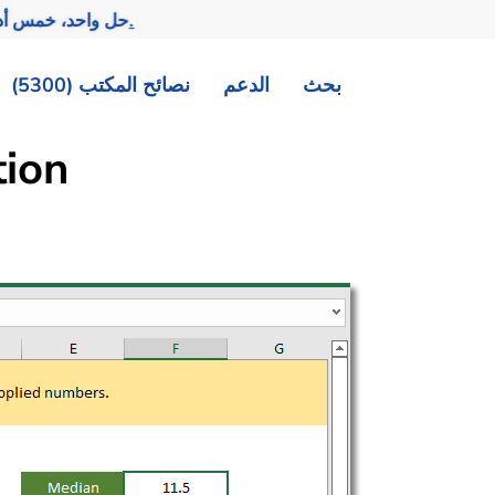
تحقيق المزيد بجهد أقل.
— حل واحد، خمس أد
بحث
الدعم
نصائح المكتب (5300)
ion