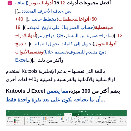
أفضل مجموعات أدوات 15
12
:
أدوات
النصوص
(
إضافة
نص
،
حذف الأحرف المحددة
...)
|
50+
أنواع
المخططات
(
مخطط جانت
...)
|
40+
صيغ
عملية
(
حساب العمر بناءً على تاريخ الميلاد
...)
|
19
12
|
...)
إدراج صورة من المسار
،
إدراج رمز QR
(
أدوات
الإدراج
أدوات
التحويل
(
تحويل إلى كلمات
،
تحويل العملة
...)
|
7
دمج
دمج متقدم للصفوف
،
تقسيم خلايا
(
وتقسيم
الأدوات
... وأكثر من ذلك
|
...)
Excel
استخدم Kutools باللغة التي تفضلها – يدعم الإنجليزية
والإسبانية والألمانية والفرنسية والصينية و40+ لغات أخرى!
Kutools لـ Excel يضم أكثر من 300 ميزة،
مما يضمن
أن ما تحتاجه يكون على بعد نقرة واحدة فقط...