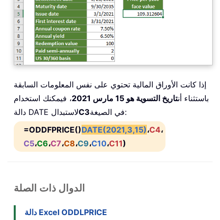
إذا كانت الأوراق المالية تحتوي على نفس المعلومات السابقة
باستثناء أن
تاريخ التسوية هو 15 مارس 2021
، فيمكنك استخدام
في الصيغة:
C3
دالة DATE لاستبدال
=ODDFPRICE()
DATE(2021,3,15)
،
C4
،
C5
،
C6
،
C7
،
C8
،
C9
،
C10
،
C11
)
الدوال ذات الصلة
دالة Excel ODDLPRICE