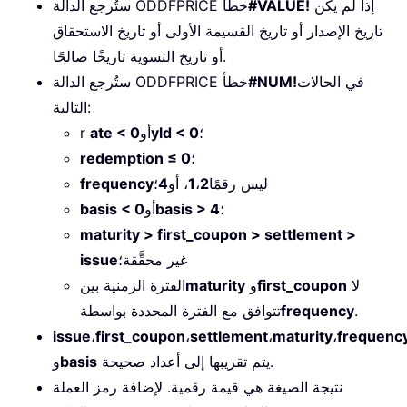
إذا لم يكن
#VALUE!
ستُرجع الدالة ODDFPRICE خطأً
تاريخ الإصدار أو تاريخ القسيمة الأولى أو تاريخ الاستحقاق
أو تاريخ التسوية تاريخًا صالحًا.
في الحالات
#NUM!
ستُرجع الدالة ODDFPRICE خطأ
التالية:
؛
yld < 0
أو
ate < 0
r
؛
redemption ≤ 0
ليس رقمًا
2
،
1
، أو
4
؛
frequency
؛
basis > 4
أو
basis < 0
maturity > first_coupon > settlement >
غير محقَّقة؛
issue
لا
first_coupon
و
maturity
الفترة الزمنية بين
.
frequency
تتوافق مع الفترة المحددة بواسطة
issue
،
first_coupon
،
settlement
،
maturity
،
frequenc
يتم تقريبها إلى أعداد صحيحة.
basis
و
نتيجة الصيغة هي قيمة رقمية. لإضافة رمز العملة