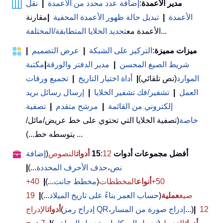
مدير الأعمدة
:
إضافة عدد محدد من الأعمدة
|
نقل
الأعمدة
|
تبديل حالة ظهور الأعمدة المخفية
|
مقارنة
...
الأعمدة مع
تحديد الخلايا المتطابقة/المختلفة
ميزات مميزة
:
التركيز على الشبكة
|
عرض التصميم
|
شريط الصيغ المحسن
|
مدير الدفتر والورقة
|
مكتبة
الموارد
(نص تلقائي)
|
أداة اختيار التاريخ
|
تجميع ورقات
العمل
|
تشفير/فك تشفير الخلايا
|
إرسال رسائل بريد
إلكتروني من القائمة
|
مرشح متقدم
|
تصفية
خاصة
(تصفية الخلايا التي تحتوي على خط عريض/مائل/
يتوسطه خط...) ...
أفضل مجموعات أدوات 15
12
:
أدوات
النصوص
(
إضافة
نص
،
حذف الأحرف المحددة
...)
|
50+
أنواع
المخططات
(
مخطط جانت
...)
|
40+
صيغ
عملية
(
حساب العمر بناءً على تاريخ الميلاد
...)
|
19
12
|
...)
إدراج صورة من المسار
،
إدراج رمز QR
(
أدوات
الإدراج