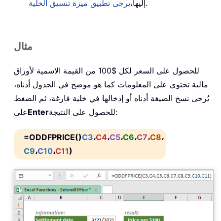
.
إليها،
يرجى تطبيق ميزة تنسيق الخلية
مثال
للحصول على السعر لكل $100 من القيمة الاسمية لأوراق
مالية تحتوي على المعلومات كما هو موضح في الجدول أدناه،
يُرجى نسخ الصيغة أدناه أو إدخالها في خلية فارغة، ثم الضغط
للحصول على النتيجة:
Enter
على
=ODDFPRICE()
C3
،
C4
،
C5
،
C6
،
C7
،
C8
،
C9
،
C10
،
C11
)