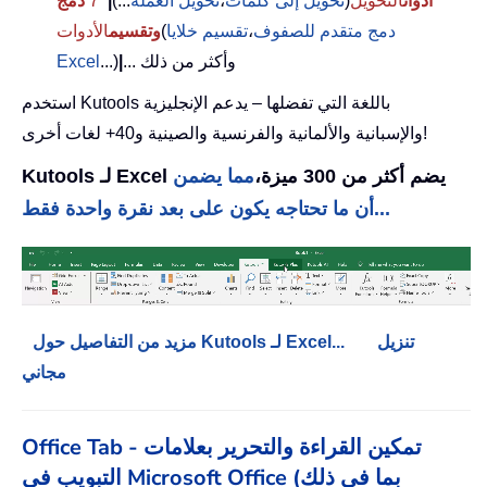
أدوات
التحويل
(
تحويل إلى كلمات
،
تحويل العملة
...)
|
7
دمج
دمج متقدم للصفوف
،
تقسيم خلايا
(
وتقسيم
الأدوات
... وأكثر من ذلك
|
...)
Excel
استخدم Kutools باللغة التي تفضلها – يدعم الإنجليزية
والإسبانية والألمانية والفرنسية والصينية و40+ لغات أخرى!
Kutools لـ Excel يضم أكثر من 300 ميزة،
مما يضمن
أن ما تحتاجه يكون على بعد نقرة واحدة فقط...
تنزيل
مزيد من التفاصيل حول Kutools لـ Excel...
مجاني
Office Tab - تمكين القراءة والتحرير بعلامات
التبويب في Microsoft Office (بما في ذلك