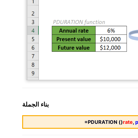
بناء الجملة
=PDURATION ()
rate
,
p