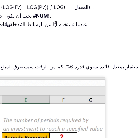
رياضياً، تستخدم دالة PDURATION المعادلة التالية: =(LOG(Fv) - LOG(Pv)) / LOG(1 + المعدل).
.
قيمة الخطأ #NUM!
يجب أن تكون جم
لأنواعها.
عندما تستخدم أيًّا من الوسائط المُدخلة
بيانا