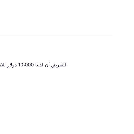
لنفترض أن لدينا 10،000 دولار للاستثمار بمعدل فائدة سنوي قدره 6%. كم من الوقت سيستغرق المبلغ للوصول إلى 12،000 دولار؟ يُرجى مراجعة لقطة الشاشة.