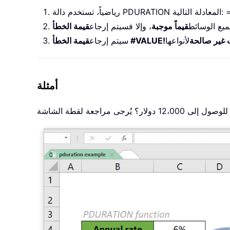
يع الوسائط
قيماً موجبة
، وإلا فسيتم إرجاع
ت غير صالحة
قيمة الخطأ #VALUE!
سيتم إرجاع
أمثلة