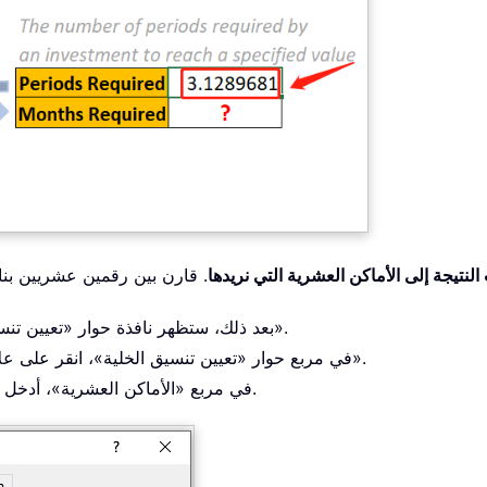
النتيجة إلى الأماكن العشرية التي نريدها
حدد الخلية الناتجة F4، ثم اضغط CTRL+1. بعد ذلك، ستظهر نافذة حوار «تعيين تنسيق الخلية».
في مربع حوار «تعيين تنسيق الخلية»، انقر على علامة التبويب «رقم»، ثم اختر «رقم» من قائمة «الفئة».
في مربع «الأماكن العشرية»، أدخل 2 لتحديد عدد الأماكن العشرية التي ترغب في عرضها.