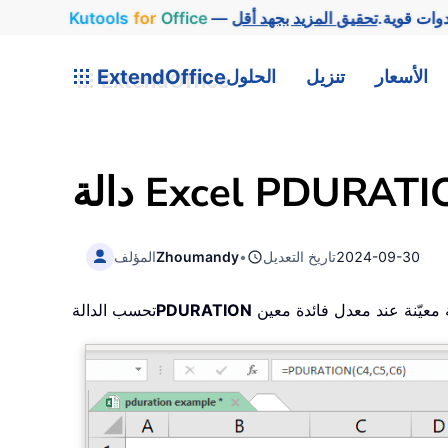
وات قوية.
Office
for
Kutools
الأسعار
تنزيل
الحلول
ExtendOffice
ة Excel PDURATION
2024-09-30
تاريخ التعديل
•
Zhoumandy
المؤلف
PDURATION
تحسب الدالة