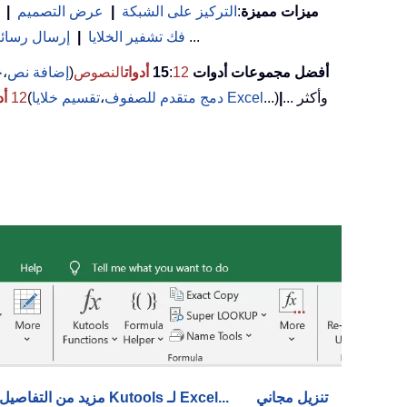
ميزات مميزة
:
التركيز على الشبكة
|
عرض التصميم
|
(تصفية الخلايا التي تحتوي على خط عريض/مائل/يتوسطه خط...) ...
فك تشفير الخلايا
|
إرسال رسائل 
أفضل مجموعات أدوات 15
12
:
أدوات
النصوص
(
إضافة نص
،
ح
... وأكثر
|
...)
تقسيم خلايا Excel
دمج متقدم للصفوف
،
(
12
أد
تنزيل مجاني
مزيد من التفاصيل حول Kutools لـ Excel...