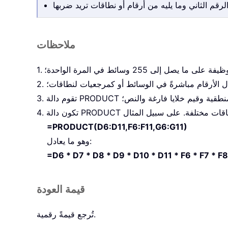
ملاحظات
ما يصل إلى 255 وسائط في المرة الواحدة؛
خال الأرقام مباشرةً في الوسائط أو كمرجعيات لنطاقات؛
يم المنطقية وقيم خلايا فارغة والنص؛
=PRODUCT(D6:D11,F6:F11,G6:G11)
وهو ما يعادل:
=D6 * D7 * D8 * D9 * D10 * D11 * F6 * F7 * F8
قيمة العودة
تُرجع قيمةً رقمية.