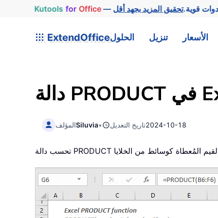
وات قوية.
Office
for
Kutools
الأسعار
تنزيل
الحلول
ExtendOffice
في Excel
2024-10-18
تاريخ التعديل
•
Siluvia
المؤلف