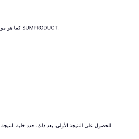
كما هو موضح في لقطة الشاشة أدناه، يمكنك بسهولة ضرب جميع الأرقام في كل صف وتجاهل الخلايا الفارغة والنص تلقائيًا باستخدام دالة SUMPRODUCT.