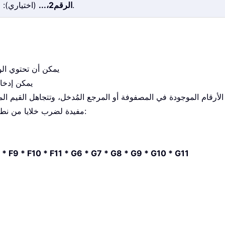
(اختياري): الرقم الثاني وما يليه من أرقام أو نطاقات تريد ضربها.
الرقم2،...
1. يمكن أن تحتوي الوظيفة على 
2. يمكن إد
PRODUC فقط بضرب الأرقام الموجودة في المصفوفة أو المرجع المُدخل، وتتجاهل الق
4. تكون دالة PRODUCT مفيدة لضرب خلايا من نطاقات مختلفة. على سبيل المثال:
 * F9 * F10 * F11 * G6 * G7 * G8 * G9 * G10 * G11