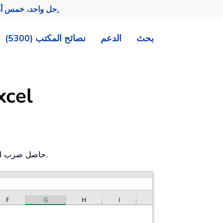
تحقيق المزيد بجهد أقل.
— حل واحد، خمس أد
بحث
الدعم
نصائح المكتب (5300)
دالة PRODUCT 
تحسب دالة PRODUCT حاصل ضرب القيم المُعطاة كوسائط من الخلايا.