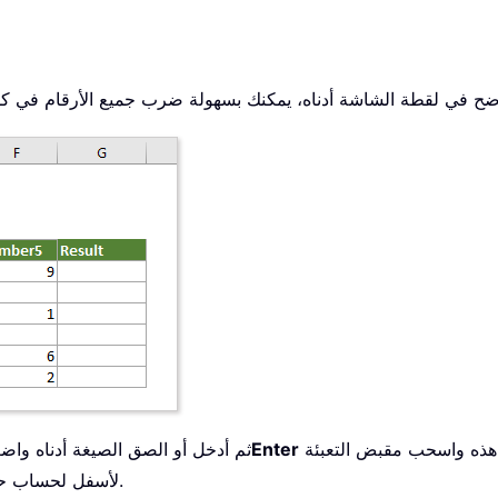
للحصول على النتيجة الأولى. بعد ذلك، حدد خلية النتيجة هذه واسحب مقبض التعبئة
Enter
1. حدد خلية فارغة (اخترنا هنا الخلية F7)، ثم أدخل أو الصق ال
التلقائية (AutoFill Handle) لأسفل لحساب حاصل ضرب الصفوف الأخرى.