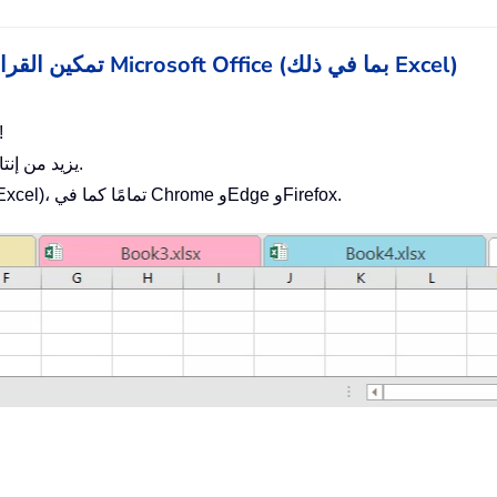
Office Tab - تمكين القراءة والتحرير بعلامات التبويب في Microsoft Office (بما في ذلك Excel)
يوفر لك مئات النقرات يوميًا، وقل وداعًا لأ
يزيد من إنتاجيتك بنسبة 50% عند عرض وتحرير مستندات متعددة.
يجلب كفاءة علامات التبويب إلى Office (بما في ذلك Excel)، تمامًا كما في Chrome وEdge وFirefox.