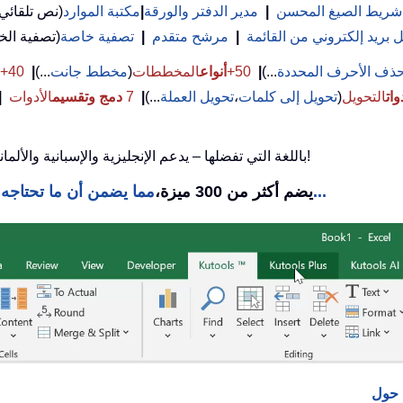
شريط الصيغ المحسن
|
مدير الدفتر والورقة
|
مكتبة الموارد
(نص تلقائي
بريد إلكتروني من القائمة
|
مرشح متقدم
|
تصفية خاصة
ذف الأحرف المحددة
...)
|
50+
أنواع
المخططات
(
مخطط جانت
...)
|
40+ صيغ
وات
التحويل
(
تحويل إلى كلمات
،
تحويل العملة
...)
|
7
دمج وتقسيم
الأدوات
|
استخدم Kutools باللغة التي تفضلها – يدعم الإنجليزية والإسبانية والألمانية والفرنسية والصينية و40+ لغات أخرى!
مما يضمن أن ما تحتاجه يكون على بعد نقرة واحدة فقط...
Kutools لـ Excel يضم أكثر من 300 ميزة،