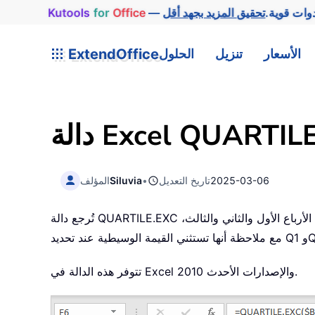
وات قوية.
Office
for
Kutools
الأسعار
تنزيل
الحلول
ExtendOffice
Excel QUARTILE.EX
2025-03-06
تاريخ التعديل
•
Siluvia
المؤلف
تُرجع دالة QUARTILE.EXC الربع المطلوب لمجموعة بيانات معينة استنادًا إلى نطاق مئيني يتراوح بين 0 و1، باستثناء الطرفين. ويمكنك استخدامها لحساب الأرباع الأول والثاني والثالث،
طية عند تحديد Q1 وQ3.
تتوفر هذه الدالة في Excel 2010 والإصدارات الأحدث.