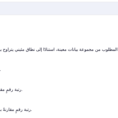
تحسب دالة QUARTILE الرباعي لمجموعة ب
تُرجع دالة RANK رتبة رقمٍ مقارَنةً بالأرقام الأخرى في القائمة نفسها.
تُرجع دالة RANK.AVG رتبة رقمٍ مقارنةً بالأرقام الأخرى في القائمة نفسها.