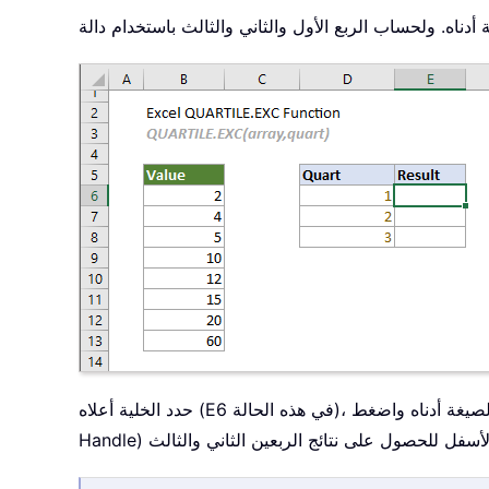
حدد الخلية أعلاه (E6 في هذه الحالة)، ثم انسخ أو أدخل الصيغة أدناه واضغط Enter للحصول على نتيجة الربع الأول. بعد ذلك، حدد خلية النتيجة واسحب مقبض التعبئة التلقائية (AutoFill