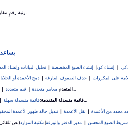
تُرجع دالة RANK.EQ رتبة رقمٍ مقارَنةً بأرقام أخرى في القائمة نفسها.
Kutools لـ
ذكي
|
إنشاء كود
|
إنشاء الصيغ المخصصة
|
تحليل البيانات وإنشاء ا
علامة على المكررات
|
حذف الصفوف الفارغة
|
دمج الأعمدة أو الخلايا
...
بحث VLookup المتقدم
:
معايير متعددة
|
قيم متعددة
|
...
قائمة منسدلة المتقدمة
:
قائمة منسدلة سهلة
|
د محدد من الأعمدة
|
نقل الأعمدة
|
تبديل حالة ظهور الأعمدة المخفي
شريط الصيغ المحسن
|
مدير الدفتر والورقة
|
مكتبة الموارد
(نص تلقائي