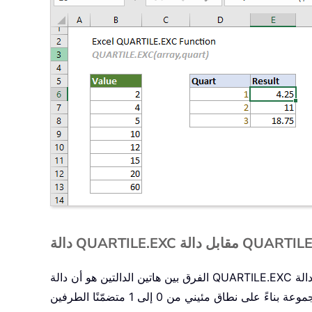
QUAR مقابل دالة QUARTILE.INC:
الفرق بين هاتين الدالتين هو أن دالة QUARTILE.EXC تحسب الربع لمجموعة البيانات استنادًا إلى نطاق مئيني من 0 إلى 1 باستثناء الطرفين، في حين أن دالة QUARTILE.INC تحسب