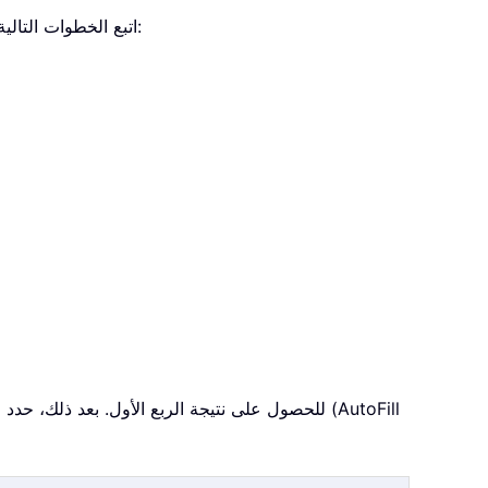
فيما يلي قائمة بالقيم كما تظهر في لقطة الشاشة أدناه. ولحساب الربع الأول والثاني والثالث باستخدام دالة QUARTILE.EXC، اتبع الخطوات التالية: