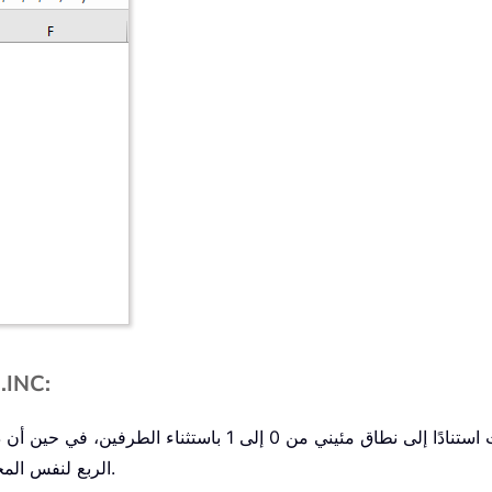
دالة TILE.EXC
الربع لنفس المجموعة بناءً على نطاق مئيني من 0 إلى 1 متضمّنًا الطرفين.