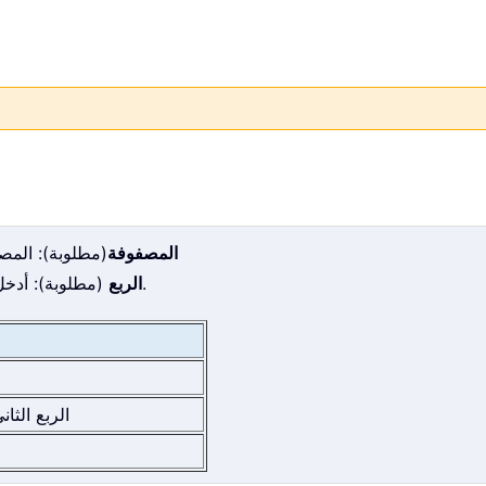
المصفوفة
(مطلوبة): المصف
(مطلوبة): أدخل رقمًا بين 1 و3 لتحديد الربع الذي تريد استرداد قيمته.
الربع
الربع الثان