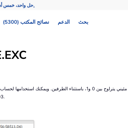
تحقيق المزيد بجهد أقل.
— حل واحد، خمس أد
بحث
الدعم
نصائح المكتب (5300)
دالة C
مع ملاحظة أنها تستثني القيمة الوسي