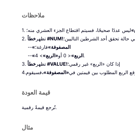
ملاحظات
»
ليس عددًا صحيحًا، فسيتم اقتطاع الجزء العشري منه؛
ي حالة تحقق أحد الشرطين التاليين؛
خطأ #NUM!
2. تظهر
«المصفوفة»
فارغة؛
--
> 4.
«الربع»
< 0 أو
«الربع»
--
إذا كان «الربع» غير رقمي؛
خطأ #VALUE!
3. تظهر
 وقع الربع المطلوب بين قيمتين في
«المصفوفة»،
قيمة العودة
تُرجع قيمةً رقمية.
مثال