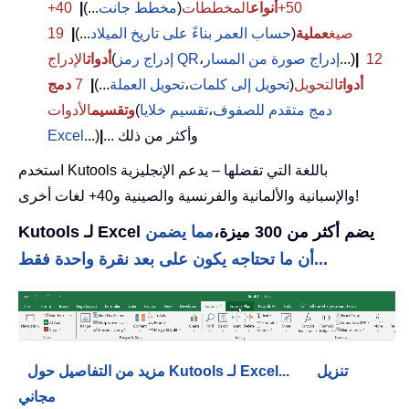
50+
أنواع
المخططات
(
مخطط جانت
...)
|
40+
صيغ
عملية
(
حساب العمر بناءً على تاريخ الميلاد
...)
|
19
12
|
...)
إدراج صورة من المسار
،
إدراج رمز QR
(
أدوات
الإدراج
أدوات
التحويل
(
تحويل إلى كلمات
،
تحويل العملة
...)
|
7
دمج
دمج متقدم للصفوف
،
تقسيم خلايا
(
وتقسيم
الأدوات
... وأكثر من ذلك
|
...)
Excel
استخدم Kutools باللغة التي تفضلها – يدعم الإنجليزية
والإسبانية والألمانية والفرنسية والصينية و40+ لغات أخرى!
Kutools لـ Excel يضم أكثر من 300 ميزة،
مما يضمن
أن ما تحتاجه يكون على بعد نقرة واحدة فقط...
تنزيل
مزيد من التفاصيل حول Kutools لـ Excel...
مجاني