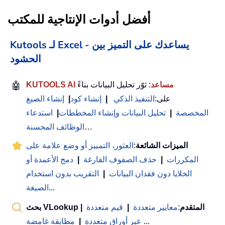
أفضل أدوات الإنتاجية للمكتب
Kutools لـ Excel - يساعدك على التميز بين
الحشود
KUTOOLS AI مساعد
: ثوّر تحليل البيانات بناءً
🤖
على:
التنفيذ الذكي
|
إنشاء كود
|
إنشاء الصيغ
المخصصة
|
تحليل البيانات وإنشاء المخططات
|
استدعاء
…
الوظائف المحسنة
الميزات الشائعة
:
العثور، التمييز أو وضع علامة على
المكررات
|
حذف الصفوف الفارغة
|
دمج الأعمدة أو
الخلايا دون فقدان البيانات
|
التقريب بدون استخدام
...
الصيغة
بحث VLookup المتقدم
:
معايير متعددة
|
قيم متعددة
|
...
عبر أوراق متعددة
|
مطابقة غامضة