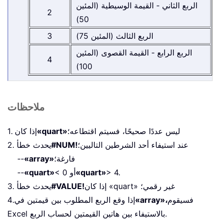
الربع الثاني - القيمة الوسيطية (المئين
2
50)
الربع الثالث (المئين 75)
3
الربع الرابع - القيمة القصوى (المئين
4
100)
ملاحظات
ليس عددًا صحيحًا، فسيتم اقتطاعه؛
«quart»
1. إذا كان
عند استيفاء أحد الشرطين التاليين؛
#NUM!
2. يحدث خطأ
فارغة؛
«array»
--
> 4.
«quart»
< 0 أو
«quart»
--
إذا كان «quart» غير رقمي؛
#VALUE!
3. يحدث خطأ
فسيقوم
«array»،
4.إذا وقع الربع المطلوب بين قيمتين في
Excel بالاستيفاء بين هاتين القيمتين لحساب الربع.