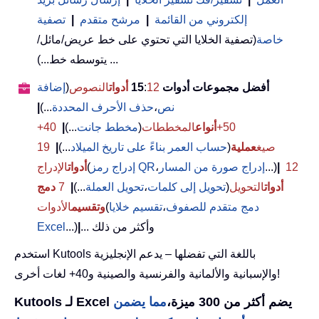
إلكتروني من القائمة
|
مرشح متقدم
|
تصفية
خاصة
(تصفية الخلايا التي تحتوي على خط عريض/مائل/
يتوسطه خط...) ...
أفضل مجموعات أدوات 15
12
:
أدوات
النصوص
(
إضافة
نص
،
حذف الأحرف المحددة
...)
|
50+
أنواع
المخططات
(
مخطط جانت
...)
|
40+
صيغ
عملية
(
حساب العمر بناءً على تاريخ الميلاد
...)
|
19
12
|
...)
إدراج صورة من المسار
،
إدراج رمز QR
(
أدوات
الإدراج
أدوات
التحويل
(
تحويل إلى كلمات
،
تحويل العملة
...)
|
7
دمج
دمج متقدم للصفوف
،
تقسيم خلايا
(
وتقسيم
الأدوات
... وأكثر من ذلك
|
...)
Excel
استخدم Kutools باللغة التي تفضلها – يدعم الإنجليزية
والإسبانية والألمانية والفرنسية والصينية و40+ لغات أخرى!
Kutools لـ Excel يضم أكثر من 300 ميزة،
مما يضمن