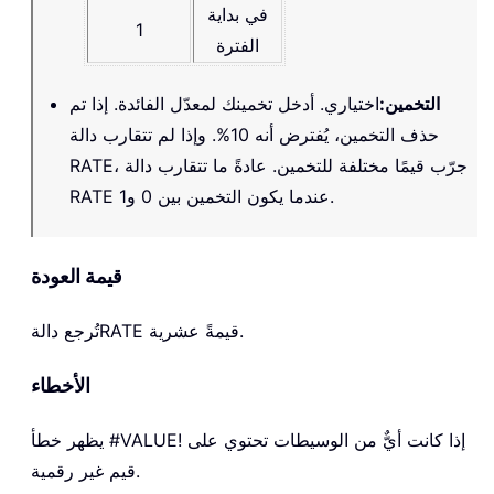
في بداية
1
الفترة
التخمين
:
اختياري. أدخل تخمينك لمعدّل الفائدة. إذا تم
حذف التخمين، يُفترض أنه 10%. وإذا لم تتقارب دالة
RATE، جرّب قيمًا مختلفة للتخمين. عادةً ما تتقارب دالة
RATE عندما يكون التخمين بين 0 و1.
قيمة العودة
قيمةً عشرية.
RATE
تُرجع دالة
الأخطاء
يظهر خطأ #VALUE! إذا كانت أيٌّ من الوسيطات تحتوي على
قيم غير رقمية.