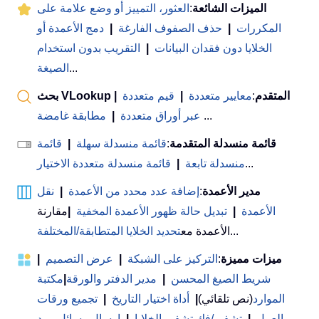
الميزات الشائعة
:
العثور، التمييز أو وضع علامة على
المكررات
|
حذف الصفوف الفارغة
|
دمج الأعمدة أو
الخلايا دون فقدان البيانات
|
التقريب بدون استخدام
...
الصيغة
بحث VLookup المتقدم
:
معايير متعددة
|
قيم متعددة
|
...
عبر أوراق متعددة
|
مطابقة غامضة
قائمة منسدلة المتقدمة
:
قائمة منسدلة سهلة
|
قائمة
...
منسدلة تابعة
|
قائمة منسدلة متعددة الاختيار
مدير الأعمدة
:
إضافة عدد محدد من الأعمدة
|
نقل
الأعمدة
|
تبديل حالة ظهور الأعمدة المخفية
|
مقارنة
...
الأعمدة مع
تحديد الخلايا المتطابقة/المختلفة
ميزات مميزة
:
التركيز على الشبكة
|
عرض التصميم
|
شريط الصيغ المحسن
|
مدير الدفتر والورقة
|
مكتبة
الموارد
(نص تلقائي)
|
أداة اختيار التاريخ
|
تجميع ورقات
العمل
|
تشفير/فك تشفير الخلايا
|
إرسال رسائل بريد