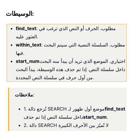
الوسيطات:
: مطلوب. الحرف أو النص الذي ترغب في
find_text
العثور عليه.
: مطلوب. السلسلة النصية التي سيتم البحث
within_text
فيها.
اختياري. الموضع الذي تريد أن يبدأ منه البحث
start_num
داخل سلسلة النص. إذا تم حذف هذه الوسيطة، يبدأ البحث
من أول حرف في سلسلة النص المحددة.
:
ملاحظات
find_text
1. تُرجع دالة SEARCH موضع أول ظهور لـ
.
start_num
داخل سلسلة النص إذا تم حذف
2. دالة SEARCH لا تُميّز بين الأحرف الكبيرة