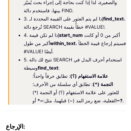
والصغيرة، لذا إذا كنت بحاجة إلى إجراء بحث يُميّز
بينها، فاستخدم دالة FIND.
،
find_text
3. إذا لم يتم العثور على القيمة المحددة لـ
تُرجع دالة SEARCH خطأً بقيمة #VALUE!.
أكبر من 0 أو كانت
start_num
4. إذا لم تكن قيمة
، فسيتم إرجاع قيمة الخطأ
within_text
أكبر من طول
#VALUE! أيضًا.
5. تتيح لك دالة SEARCH استخدام أحرف البدل في
:
find_text
وسيطة
علامة الاستفهام (؟)
: تطابق حرفاً واحداً؛
النجمة (*)
: تطابق أي سلسلة من الأحرف؛
للعثور على علامة الاستفهام (؟) أو النجمة (*)
.
~?
الفعلية، ضع رمز المد (~) قبلهما، مثل:
~*
أو
الإرجاع: