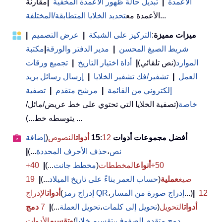
الأعمدة
|
تبديل حالة ظهور الأعمدة المخفية
|
مقارنة
...
الأعمدة مع
تحديد الخلايا المتطابقة/المختلفة
ميزات مميزة
:
التركيز على الشبكة
|
عرض التصميم
|
شريط الصيغ المحسن
|
مدير الدفتر والورقة
|
مكتبة
الموارد
(نص تلقائي)
|
أداة اختيار التاريخ
|
تجميع ورقات
العمل
|
تشفير/فك تشفير الخلايا
|
إرسال رسائل بريد
إلكتروني من القائمة
|
مرشح متقدم
|
تصفية
خاصة
(تصفية الخلايا التي تحتوي على خط عريض/مائل/
يتوسطه خط...) ...
أفضل مجموعات أدوات 15
12
:
أدوات
النصوص
(
إضافة
نص
،
حذف الأحرف المحددة
...)
|
50+
أنواع
المخططات
(
مخطط جانت
...)
|
40+
صيغ
عملية
(
حساب العمر بناءً على تاريخ الميلاد
...)
|
19
12
|
...)
إدراج صورة من المسار
،
إدراج رمز QR
(
أدوات
الإدراج
أدوات
التحويل
(
تحويل إلى كلمات
،
تحويل العملة
...)
|
7
دمج
دمج متقدم للصفوف
،
تقسيم خلايا
(
وتقسيم
الأدوات