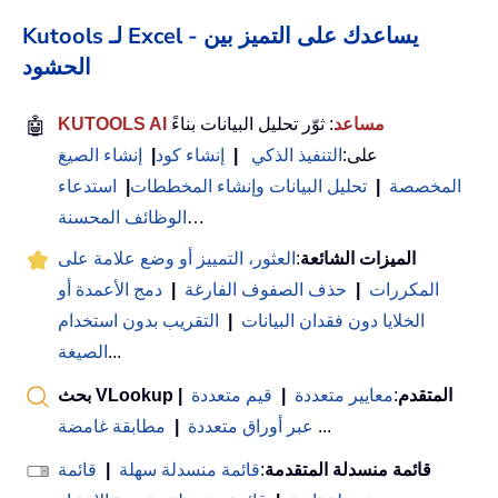
Kutools لـ Excel - يساعدك على التميز بين
الحشود
KUTOOLS AI مساعد
: ثوّر تحليل البيانات بناءً
🤖
على:
التنفيذ الذكي
|
إنشاء كود
|
إنشاء الصيغ
المخصصة
|
تحليل البيانات وإنشاء المخططات
|
استدعاء
…
الوظائف المحسنة
الميزات الشائعة
:
العثور، التمييز أو وضع علامة على
المكررات
|
حذف الصفوف الفارغة
|
دمج الأعمدة أو
الخلايا دون فقدان البيانات
|
التقريب بدون استخدام
...
الصيغة
بحث VLookup المتقدم
:
معايير متعددة
|
قيم متعددة
|
...
عبر أوراق متعددة
|
مطابقة غامضة
قائمة منسدلة المتقدمة
:
قائمة منسدلة سهلة
|
قائمة