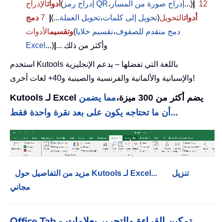
12
|
...)
إدراج صورة من المسار
،
إدراج رمز QR
(
أدوات
الإدراج
أدوات
التحويل
(
تحويل إلى كلمات
،
تحويل العملة
...)
|
7
دمج
دمج متقدم للصفوف
،
تقسيم خلايا
(
وتقسيم
الأدوات
... وأكثر من ذلك
|
...)
Excel
استخدم Kutools باللغة التي تفضلها – يدعم الإنجليزية
والإسبانية والألمانية والفرنسية والصينية و40+ لغات أخرى!
Kutools لـ Excel يضم أكثر من 300 ميزة،
مما يضمن
أن ما تحتاجه يكون على بعد نقرة واحدة فقط...
تنزيل
مزيد من التفاصيل حول Kutools لـ Excel...
مجاني
Office Tab - تمكين القراءة والتحرير بعلامات