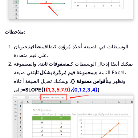
:
ملاحظات
الوسيطات في الصيغة أعلاه مُزوَّدة كنطاقين
نطاقين
يحتويان
على قيم متعددة.
يمكنك أيضًا إدخال الوسيطات كـ
مصفوفات ثابتة
. والمصفوفة
الثابتة هي
مجموعة قيم مُرمَّزة بشكل ثابت
في صيغة Excel،
وتظهر بين
أقواس معقوفة {}
. ويمكنك تعديل الصيغة أعلاه
)
{0,1,2,3,4}
،
{1,3,5,7,9}
=SLOPE()
إلى: