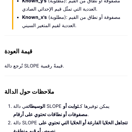
(مطلوبة): مصفوفة أو نطاق من القيم
Known_y's
العددية التي تمثّل قيم الإحداثي الصادي.
(مطلوبة): مصفوفة أو نطاق من القيم
Known_x's
العددية لقيم المتغير السيني.
قيمة العودة
تُرجع دالة SLOPE قيمةً رقمية.
ملاحظات حول الدالة
في دالة SLOPE يمكن توفيرها كـ
ثوابت أو
الوسيطات
.
مصفوفات أو نطاقات تحتوي على أرقام
تتجاهل الخلايا الفارغة أو الخلايا التي تحتوي على
دالة SLOPE
.
نصوص أو قيم منطقية