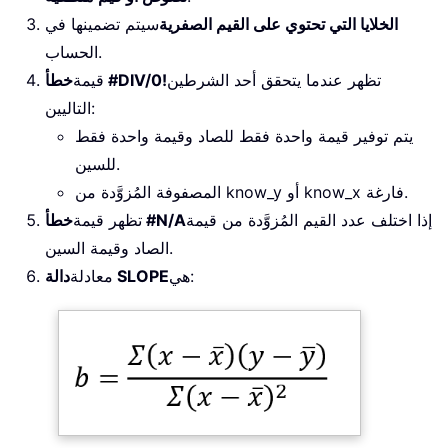
الخلايا التي تحتوي على القيم الصفرية
سيتم تضمينها في
الحساب.
تظهر عندما يتحقق أحد الشرطين
خطأ #DIV/0!
قيمة
التاليين:
يتم توفير قيمة واحدة فقط للصاد وقيمة واحدة فقط
للسين.
المصفوفة المُزوَّدة من know_y أو know_x فارغة.
إذا اختلف عدد القيم المُزوَّدة من قيمة
خطأ #N/A
تظهر قيمة
الصاد وقيمة السين.
هي:
دالة SLOPE
معادلة