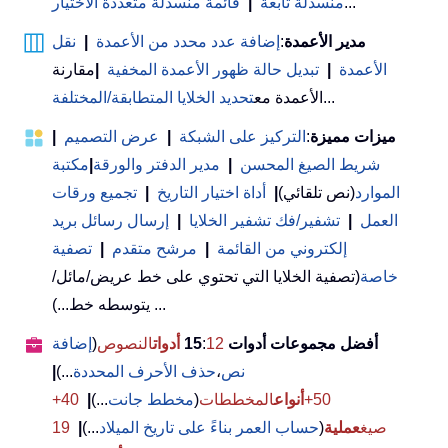
...
منسدلة تابعة
|
قائمة منسدلة متعددة الاختيار
مدير الأعمدة
:
إضافة عدد محدد من الأعمدة
|
نقل
الأعمدة
|
تبديل حالة ظهور الأعمدة المخفية
|
مقارنة
...
الأعمدة مع
تحديد الخلايا المتطابقة/المختلفة
ميزات مميزة
:
التركيز على الشبكة
|
عرض التصميم
|
شريط الصيغ المحسن
|
مدير الدفتر والورقة
|
مكتبة
الموارد
(نص تلقائي)
|
أداة اختيار التاريخ
|
تجميع ورقات
العمل
|
تشفير/فك تشفير الخلايا
|
إرسال رسائل بريد
إلكتروني من القائمة
|
مرشح متقدم
|
تصفية
خاصة
(تصفية الخلايا التي تحتوي على خط عريض/مائل/
يتوسطه خط...) ...
أفضل مجموعات أدوات 15
12
:
أدوات
النصوص
(
إضافة
نص
،
حذف الأحرف المحددة
...)
|
50+
أنواع
المخططات
(
مخطط جانت
...)
|
40+
صيغ
عملية
(
حساب العمر بناءً على تاريخ الميلاد
...)
|
19