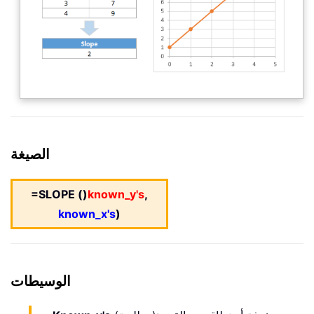
الصيغة
=SLOPE ()
known_y's
,
known_x's
)
الوسيطات