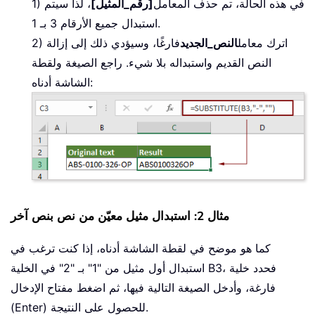
1) في هذه الحالة، تم حذف المعامل
[رقم_المثيل]
، لذا سيتم
استبدال جميع الأرقام 3 بـ 1.
2) اترك معامل
النص_الجديد
فارغًا، وسيؤدي ذلك إلى إزالة
النص القديم واستبداله بلا شيء. راجع الصيغة ولقطة
الشاشة أدناه:
مثال 2: استبدال مثيل معيّن من نص بنص آخر
كما هو موضح في لقطة الشاشة أدناه، إذا كنت ترغب في
استبدال أول مثيل من "1" بـ "2" في الخلية B3، فحدد خلية
فارغة، وأدخل الصيغة التالية فيها، ثم اضغط مفتاح الإدخال
(Enter) للحصول على النتيجة.