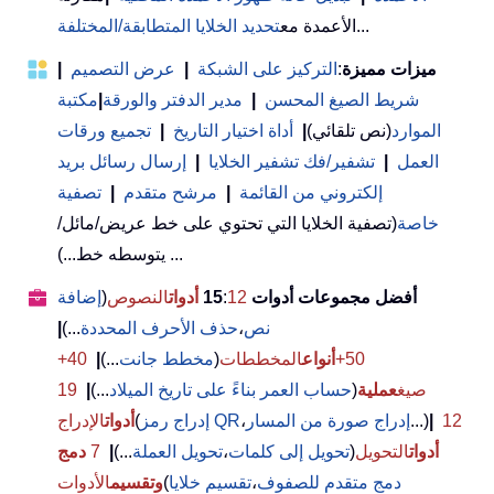
...
الأعمدة مع
تحديد الخلايا المتطابقة/المختلفة
ميزات مميزة
:
التركيز على الشبكة
|
عرض التصميم
|
شريط الصيغ المحسن
|
مدير الدفتر والورقة
|
مكتبة
الموارد
(نص تلقائي)
|
أداة اختيار التاريخ
|
تجميع ورقات
العمل
|
تشفير/فك تشفير الخلايا
|
إرسال رسائل بريد
إلكتروني من القائمة
|
مرشح متقدم
|
تصفية
خاصة
(تصفية الخلايا التي تحتوي على خط عريض/مائل/
يتوسطه خط...) ...
أفضل مجموعات أدوات 15
12
:
أدوات
النصوص
(
إضافة
نص
،
حذف الأحرف المحددة
...)
|
50+
أنواع
المخططات
(
مخطط جانت
...)
|
40+
صيغ
عملية
(
حساب العمر بناءً على تاريخ الميلاد
...)
|
19
12
|
...)
إدراج صورة من المسار
،
إدراج رمز QR
(
أدوات
الإدراج
أدوات
التحويل
(
تحويل إلى كلمات
،
تحويل العملة
...)
|
7
دمج
دمج متقدم للصفوف
،
تقسيم خلايا
(
وتقسيم
الأدوات