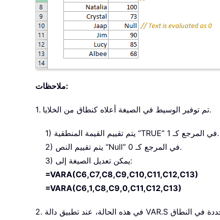
ملاحظات:
1. تم توفير الوسيط في الصيغة أعلاه كنطاق من الخلايا.
1) يتم تقييم القيمة المنطقية “TRUE” في المرجع كـ 1.
2) يتم تقييم النص “Null” في المرجع كـ 0.
3) يمكن تعديل الصيغة إلى:
=VARA(C6,C7,C8,C9,C10,C11,C12,C13)
=VARA(C6,1,C8,C9,0,C11,C12,C13)
2. في هذه الحالة، عند تطبيق دالة VAR.S لتقدير التباين استنادًا إلى العينة المحددة في النطاق C6:C13، سيتم تجاهل القيم المنطقية والنص الموجودان في المرجع. راجع لقطة الشاشة