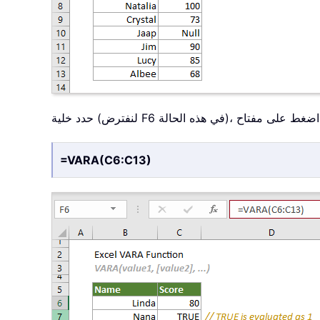
الصيغة أدناه، ثم اضغط على مفتاح
=VARA(C6:C13)