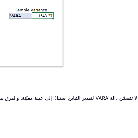
لتقدير التباين استنادًا إلى عينة معيّنة. والفرق بينهما هو أن دالة VARA تقيّم القيم النصية والمنطقية في ال