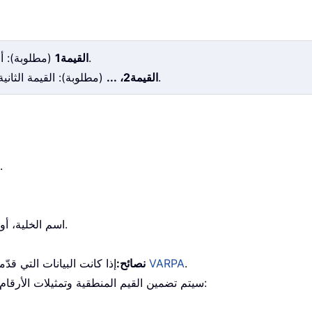
(مطلوبة): أول قيمة في العيّنة التي تتوافق مع المجتمع الإحصائي.
القيمة1
(مطلوبة): القيمة الثانية وما يليها من قيم العيّنة التي تمثّل المجتمع الإحصائي.
القيمة2، ...
1. يمكن أن يكون هناك حتى 255 وسيط في المرة الواحدة.
-- اسم الخلية، أو المصفوفات أو مراجع الخلايا التي تحتوي على أرقام.
.
دالة VARPA
نصائح:
إذا كانت البيانات التي قدّ
4. سيتم تضمين القيم المنطقية وتمثيلات الأرقام النصية التي تكتبها مباشرةً في الوسائط ضمن الحساب: