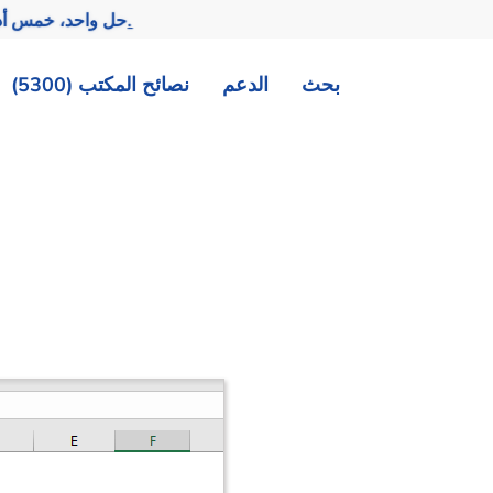
تحقيق المزيد بجهد أقل.
— حل واحد، خمس أد
بحث
الدعم
نصائح المكتب (5300)