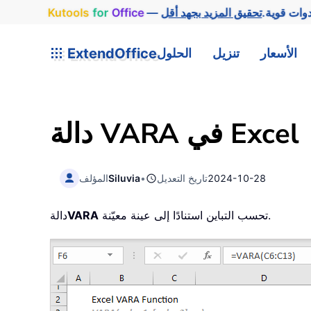
وات قوية.
Office
for
Kutools
الأسعار
تنزيل
الحلول
ExtendOffice
دالة VARA في Excel
2024-10-28
تاريخ التعديل
•
Siluvia
المؤلف
تحسب التباين استنادًا إلى عينة معيّنة.
VARA
دالة