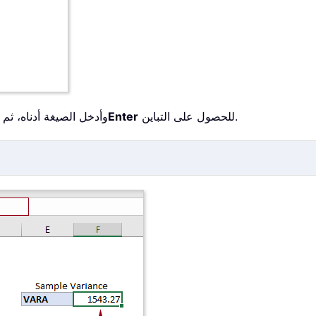
للحصول على التباين.
Enter
حدد خلية (لنفترض F6 في هذه الحالة)، وأدخل 