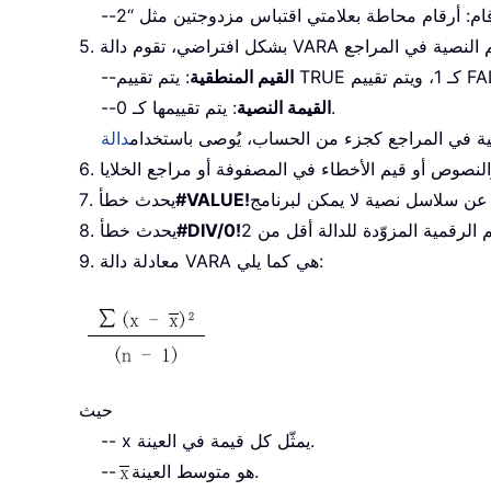
--
القيم المنطقية
--
: يتم تقييمها كـ 0.
القيمة النصية
--
نصية في المراجع كجزء من الحساب، يُوصى باستخدام
#VALUE!
7. يحدث خطأ
#DIV/0!
8. يحدث خطأ
9. معادلة دالة VARA هي كما يلي:
حيث
-- x يمثّل كل قيمة في العينة.
هو متوسط العينة.
--