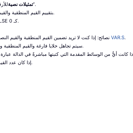
للأرقام: أرقام محاطة بعلامتي اقتباس مزدوجتين مثل “2”.
تمثيلات نصية
5. بشكل افتراضي، تقوم دالة VARA بتقييم القيم المنطقية والقيم النصية في المراجع.
: يتم تقييم TRUE كـ 1، ويتم تقييم FALSE كـ 0.
.
دالة VAR.S
نصائح: إذا كنت لا تريد تضمين القيم المنطقية والقيم ال
6. سيتم تجاهل خلايا فارغة والقيم المنطقية والنصوص أو قيم الأخطاء في المصفوفة أو مراجع الخلايا.
إذا كان عدد القيم الرقمية المزوّدة للدالة أقل من 2.