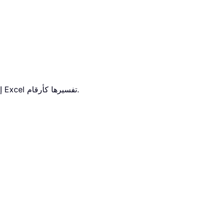
إذا كانت أيٌّ من الوسائط المقدمة التي كتبتها مباشرةً في الدالة عبارة عن سلاسل نصية لا يمكن لبرنامج Excel تفسيرها كأرقام.