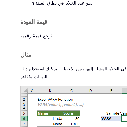
-- n هو عدد الخلايا في نطاق العينة.
قيمة العودة
تُرجع قيمةً رقمية.
مثال
شار إليها بعين الاعتبار—يمكنك استخدام دالة VARA للتعامل مع هذه
البيانات بكفاءة.