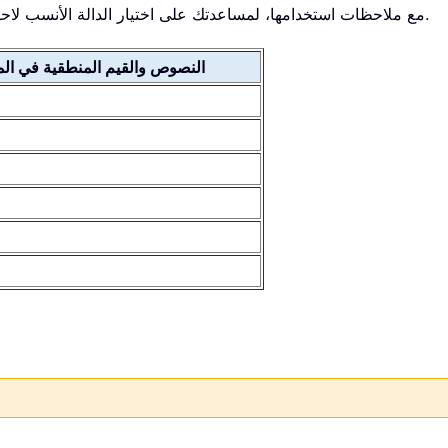
يعرض الجدول التالي جميع دوال التباين في Excel مع ملاحظات استخدامها، لمساعدتك على اختيار الدالة الأنسب لاحتياجاتك.
النصوص والقيم المنطقية في الم