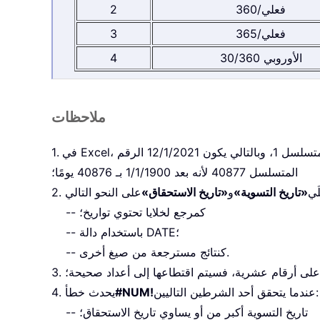
فعلي/360
2
فعلي/365
3
الأوروبي 30/360
4
ملاحظات
1. في Excel، يمكن استخدام التواريخ في العمليات الحسابية لأنها مخزَّنة كأرقام متسلسلة. بشكل افتراضي، يكون 1/1/1900 الرقم المتسلسل 1، وبالتالي يكون 12/1/2021 الرقم
المتسلسل 40877 لأنه بعد 1/1/1900 بـ 40876 يومًا؛
َي
«تاريخ التسوية»
و
«تاريخ الاستحقاق»
-- كمرجع لخلايا تحتوي تواريخ؛
-- باستخدام دالة DATE؛
-- كنتائج مسترجعة من صيغ أخرى.
لى أرقام عشرية، فسيتم اقتطاعها إلى أعداد صحيحة؛
عندما يتحقق أحد الشرطين التاليين:
#NUM!
4. يحدث خطأ
-- تاريخ التسوية أكبر من أو يساوي تاريخ الاستحقاق؛