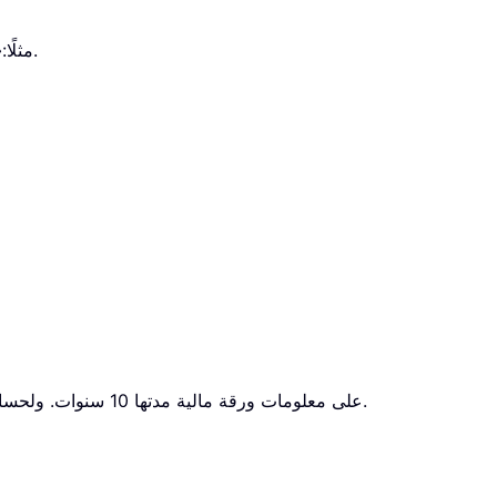
هو أي رقم غير 0، 1، 2، 3 أو 4.
مثلًا:
«
كما هو موضح في لقطة الشاشة أدناه، يحتوي النطاق B5:C11 على معلومات ورقة مالية مدتها 10 سنوات. ولحساب عائدها بناءً على البيانات المقدمة، يمكنك اتباع الخطوات التالية.