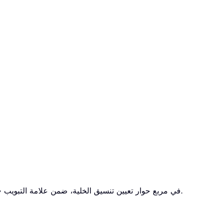
2.2 في مربع حوار تعيين تنسيق الخلية، ضمن علامة التبويب «رقم»، اختر «نسبة مئوية» من مربع القائمة «الفئة»، وحدد الأماكن العشرية، ثم انقر على زر «موافق» لحفظ التغييرات.