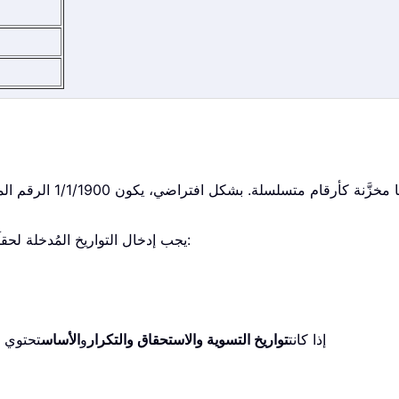
على النحو التالي:
2. يجب إدخال التواريخ المُدخلة لحقل
3. إذا كانت
تواريخ التسوية والاستحقاق والتكرار
و
الأساس
تحتوي ع