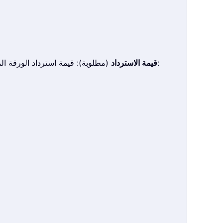
(مطلوبة): قيمة استرداد الورقة المالية لكل 100 دولار من القيمة الاسمية؛ التكرار (مطلوب): عدد دفعات الكوبون في السنة. هناك ثلاثة أنواع من تكرار الدفع:
قيمة الاسترداد