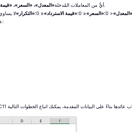
ليس رقمًا صالحًا.
-- أيٌّ من المعاملات المُدخلة
«المعدل»، «السعر»، «قيمة ا
المعدل»
< 0؛
«السعر»
≤ 0؛
«قيمة الاسترداد»
≤ 0؛
«التكرار»
لا يساوي 1، 2 أو 4؛
عندما يتحقق أحد الشرطين التاليين: