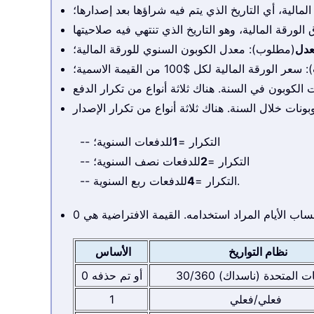
المالية، أي التاريخ الذي يتم فيه شراؤها بعد إصدارها؛
عدل
(مطلوب): معدل الكوبون السنوي للورقة المالية؛
الورقة المالية لكل $100 من القيمة الاسمية؛
-- التكرار =
1
للدفعات السنوية؛
-- التكرار =
2
للدفعات نصف السنوية؛
للدفعات ربع السنوية.
-- التكرار =
4
نظام التواريخ
الأساس
ات المتحدة (ناسداك) 30/360
0 أو تم حذفه
فعلي/فعلي
1