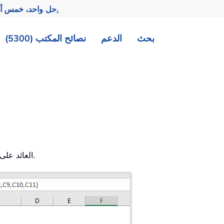
تحقيق المزيد بجهد أقل.
— حل واحد، خمس أد
بحث
الدعم
نصائح المكتب (5300)
تحسب دالة YIELD العائد على ورقة مالية تُدفع فوائدها بشكل دوري.