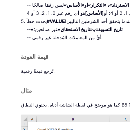
لاسترداد»، «التكرار»
أو
«الأساس»
 أو
[الأساس]
#VALUE!
5. يحدث خطأ
«تاريخ التسوية»
و
«تاريخ الاستحقاق»
غير صالحين؛
--
-- أيٌّ من المعاملات المُدخلة غير رقمي.
قيمة العودة
تُرجع قيمةً رقمية.
مثال