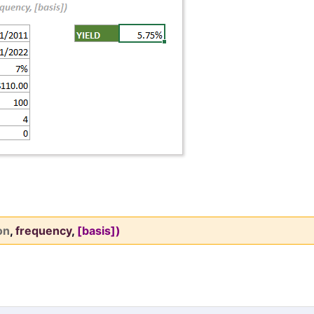
on
,
frequency
,
[basis])