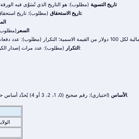
تاريخ التسوية
(مطلوب): هو التاريخ الذي تُسَوَّى فيه الورقة 
(مطلوب): تاريخ استحقاق الورقة المالية، وهو التاريخ الذي تنتهي فيه صلاحيتها.
تاريخ الاستحقاق
الم
السعر
(مطلوب): سعر 
(مطلوب): عدد مرات إصدار الكوبونات خلال السنة. هناك ثلاثة أنواع من تكرار الإصدار:
التكرار
(اختياري): رقم صحيح (0، 1، 2، 3 أو 4) يُحدِّد أساس حساب الأيام المراد استخدامه. القيمة الافتراضية هي 0.
الأساس
الولاي