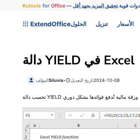
وات قوية.
Office
for
Kutools
الأسعار
تنزيل
الحلول
ExtendOffice
دالة YIELD في Excel
2024-10-08
تاريخ التعديل
•
Siluvia
المؤلف