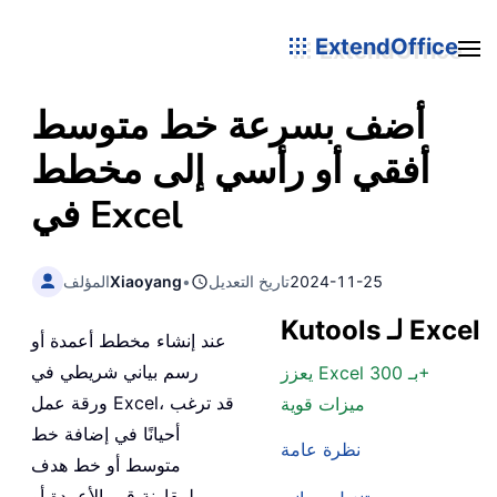
ExtendOffice
أضف بسرعة خط متوسط
أفقي أو رأسي إلى مخطط
في Excel
2024-11-25
تاريخ التعديل
•
Xiaoyang
المؤلف
Kutools لـ Excel
عند إنشاء مخطط أعمدة أو
رسم بياني شريطي في
يعزز Excel بـ 300+
ورقة عمل Excel، قد ترغب
ميزات قوية
أحيانًا في إضافة خط
نظرة عامة
متوسط أو خط هدف
لمقارنة قيم الأعمدة أو