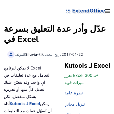
ExtendOffice
عدّل وأدر عدة التعليق بسرعة
في Excel
2017-01-22
تاريخ التعديل
•
Siluvia
المؤلف
Kutools لـ Excel
لا يمكن لبرنامج Excel
التعامل مع عدة تعليقات في
يعزز Excel بـ 300+
آنٍ واحد، وقد يتعيّن عليك
ميزات قوية
تعديل كلٍّ منها أو تحريره
نظرة عامة
بشكل منفصل. لكن
يمكن
Kutools لـ Excel
أداة
تنزيل مجاني
أن تُسهّل عملك مع التعليقات