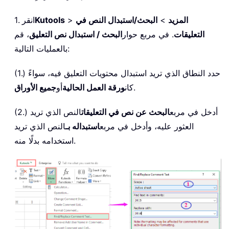
المزيد
>
البحث/استبدال النص في
>
Kutools
1. انقر
التعليقات
. في مربع حوار
البحث / استبدال نص التعليق
، قم
بالعمليات التالية:
(1.) حدد النطاق الذي تريد استبدال محتويات التعليق فيه، سواءً
.
كان
ورقة العمل الحالية
أو
جميع الأوراق
(2.) أدخل في مربع
البحث عن نص في التعليقات
النص الذي تريد
العثور عليه، وأدخل في مربع
استبداله بـ
النص الذي تريد
استخدامه بدلًا منه.