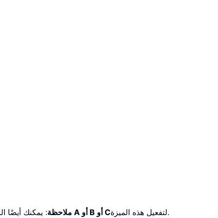
لتفعيل هذه الميزة.
عد الخلايا المساوية لـ A أو B أو C
ملاحظة
: يمكنك أيضًا ال