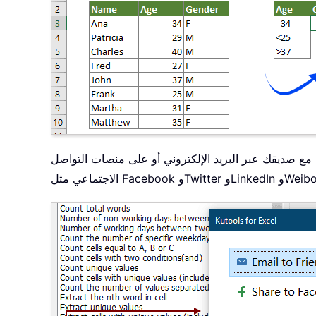
 مع صديقك عبر البريد الإلكتروني أو على منصات التواصل
اعي مثل Facebook وTwitter وLinkedIn وWeibo.