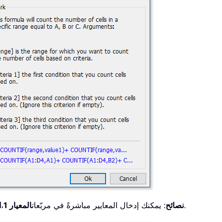
، كما هو موضح في لقطة الشاشة أدناه.
نصائح
: يمكنك إدخال المعايير مباشرةً في مربّعات
المعيار 1
،
ا