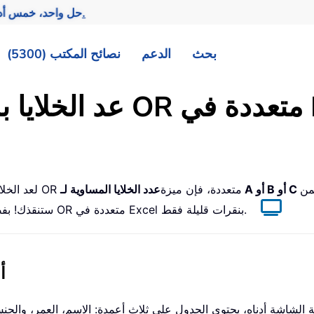
تحقيق المزيد بجهد أقل.
— حل واحد، خمس أد
بحث
الدعم
نصائح المكتب (5300)
ي Excel
ن
إذا مللت من استخدام دالة COUNTIFS لعد الخلايا بناءً على معايير OR متعددة، فإن ميزة
ستنقذك! بفضل هذه الميزة، يمكنك عد الخلايا التي تطابق معايير OR متعددة في Excel بنقرات قليلة فقط.
عد الخلايا بسهول
لشاشة أدناه، يحتوي الجدول على ثلاث أعمدة: الاسم، العمر، والجن