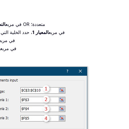
، حدد الخلايا التي تريد العد فيها استنادًا إلى معايير OR متعددة؛
في مربع
الن
في مربع
المعيار 1
، حدد الخلية التي
في مربع
في مربع
ا