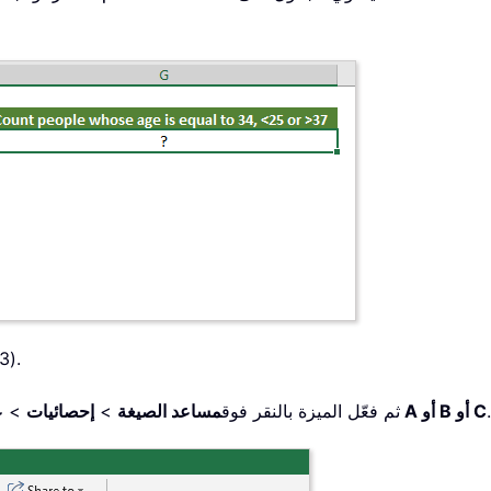
1. حدد خلية فارغة لإخراج النتيج
عد الخلايا المساوية لـ A أو B أو C
، ثم فعّل الميزة بالنقر فوق
مساعد الصيغة
>
إحصائيات
>