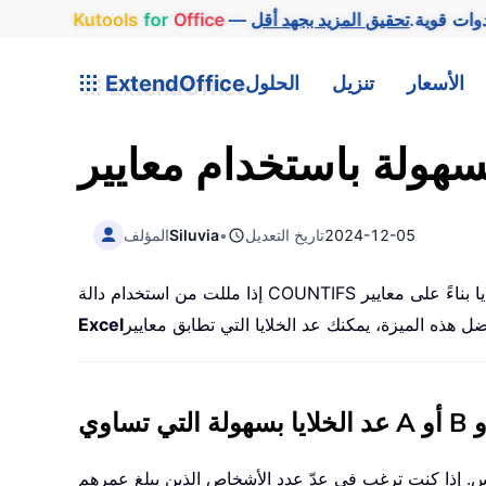
وات قوية.
Office
for
Kutools
الأسعار
تنزيل
الحلول
ExtendOffice
2024-12-05
تاريخ التعديل
•
Siluvia
المؤلف
Excel
ة التي تساوي A أو B أو
س. إذا كنت ترغب في عدّ عدد الأشخاص الذين يبلغ عمرهم