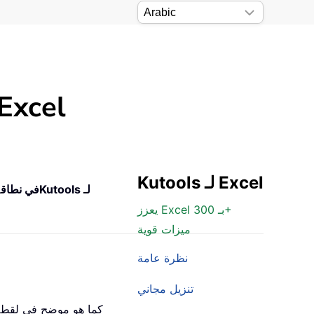
عد الخلايا بسهولة باستخدام معايير OR متعددة ف
Kutools لـ Excel
Kutools لـ
عدد الخلايا المساوية لـ A أو B أو C في نطاق
م
يعزز Excel بـ 300+
ميزات قوية
نظرة عامة
تنزيل مجاني
كما هو موضح في لقطة ا