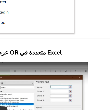
عرض توضيحي: عد الخلايا باستخدام معايير OR متعددة في Excel