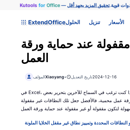
وات قوية.
Office
for
Kutools
الأسعار
تنزيل
الحلول
ExtendOffice
 مقفولة عند حماية ورقة
العمل
2024-12-16
تاريخ التعديل
•
Xiaoyang
المؤلف
في Excel، تكون جميع خلايا ورقة العمل مقفولة افتراضيًا، ولا يمكن تحرير أي خلية عند حماية الورقة. إذا كنت ترغب في السماح للآخرين بتحرير بعض
أو النطاقات المحددة وتمييز نطاق غير مقفل الخلايا الملونة