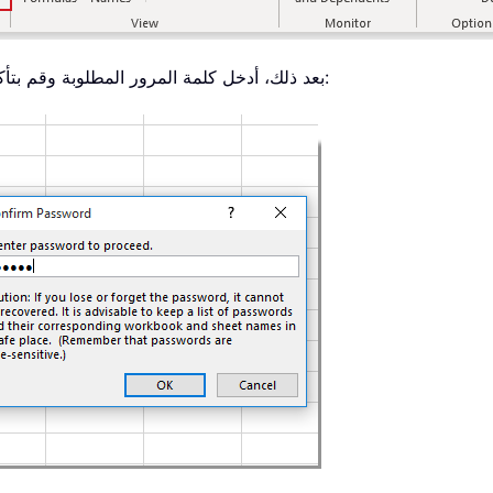
. بعد ذلك، أدخل كلمة المرور المطلوبة وقم بتأكيدها في مربعات الحوار المنبثقة. راجع لقطة الشاشة: