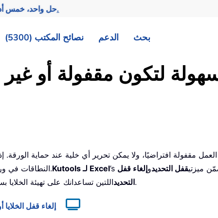
تحقيق المزيد بجهد أقل.
— حل واحد، خمس أد
بحث
الدعم
نصائح المكتب (5300)
بسهولة لتكون مقفولة أو غير
ّن ميزتي
قفل التحديد
و
إلغاء قفل
’s
Kutools لـ Excel
النطاقات في ورقة عمل محمية، فالأفضل جعل تلك النطاقات غير مقفولة.
اللتين تساعدانك على تهيئة الخلايا بسهولة لتكون مقفولة أو غير مقفولة عند حماية ورقة العمل.
التحديد
إلغاء قفل الخلايا 