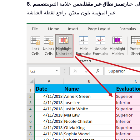
لى خيار
تمييز نطاق غير مقفل
ضمن علامة التبويب
6
غير المؤمنة بلون معيّن. راجع لقطة الشاشة: