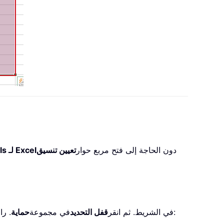
دون الحاجة إلى فتح مربع حوار
تعيين تنسيق
Kutools لـ Excel
. راجع لقطة الشاشة:
في الشريط. ثم انقر
قفل التحديد
في مجموعة
حماية