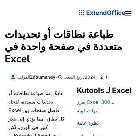
ExtendOffice
طباعة نطاقات أو تحديدات
متعددة في صفحة واحدة في
Excel
2024-12-11
تاريخ التعديل
•
Zhoumandy
المؤلف
Kutools لـ Excel
عادةً، عند طباعة نطاقات أو
تحديدات متعددة، تُدخل
يعزز Excel بـ 300+
Excel فاصل صفحات بين
ميزات قوية
كل نطاق، مما يؤدي إلى هدر
نظرة عامة
كبير في الورق. لكن
، يتيح
Kutools لـ Excel
مع