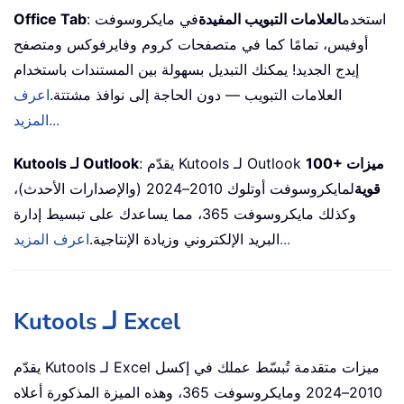
: استخدم
العلامات التبويب المفيدة
في مايكروسوفت
Office Tab
أوفيس، تمامًا كما في متصفحات كروم وفايرفوكس ومتصفح
إيدج الجديد! يمكنك التبديل بسهولة بين المستندات باستخدام
العلامات التبويب — دون الحاجة إلى نوافذ مشتتة.
اعرف
المزيد...
100+ ميزات
: يقدّم Kutools لـ Outlook
Kutools لـ Outlook
قوية
لمايكروسوفت أوتلوك 2010–2024 (والإصدارات الأحدث)،
وكذلك مايكروسوفت 365، مما يساعدك على تبسيط إدارة
اعرف المزيد...
البريد الإلكتروني وزيادة الإنتاجية.
Kutools لـ Excel
يقدّم Kutools لـ Excel ميزات متقدمة تُبسّط عملك في إكسل
2010–2024 ومايكروسوفت 365، وهذه الميزة المذكورة أعلاه