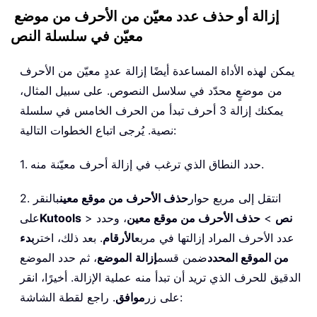
إزالة أو حذف عدد معيّن من الأحرف من موضع
معيّن في سلسلة النص
يمكن لهذه الأداة المساعدة أيضًا إزالة عددٍ معيّن من الأحرف
من موضعٍ محدّد في سلاسل النصوص. على سبيل المثال،
يمكنك إزالة 3 أحرف تبدأ من الحرف الخامس في سلسلة
نصية. يُرجى اتباع الخطوات التالية:
1. حدد النطاق الذي ترغب في إزالة أحرف معيّنة منه.
2. انتقل إلى مربع حوار
حذف الأحرف من موقع معين
بالنقر
نص
>
حذف الأحرف من موقع معين
، وحدد
>
Kutools
على
عدد الأحرف المراد إزالتها في مربع
الأرقام
. بعد ذلك، اختر
بدء
من الموقع المحدد
ضمن قسم
إزالة
الموضع
، ثم حدد الموضع
الدقيق للحرف الذي تريد أن تبدأ منه عملية الإزالة. أخيرًا، انقر
. راجع لقطة الشاشة:
على زر
موافق