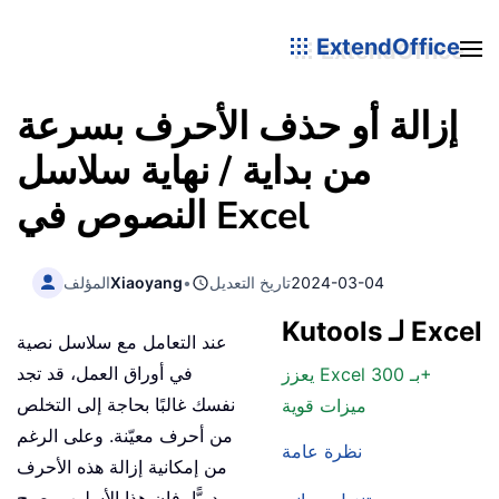
ExtendOffice
إزالة أو حذف الأحرف بسرعة
من بداية / نهاية سلاسل
النصوص في Excel
2024-03-04
تاريخ التعديل
•
Xiaoyang
المؤلف
Kutools لـ Excel
عند التعامل مع سلاسل نصية
في أوراق العمل، قد تجد
يعزز Excel بـ 300+
نفسك غالبًا بحاجة إلى التخلص
ميزات قوية
من أحرف معيّنة. وعلى الرغم
نظرة عامة
من إمكانية إزالة هذه الأحرف
يدويًّا، فإن هذا الأسلوب يصبح