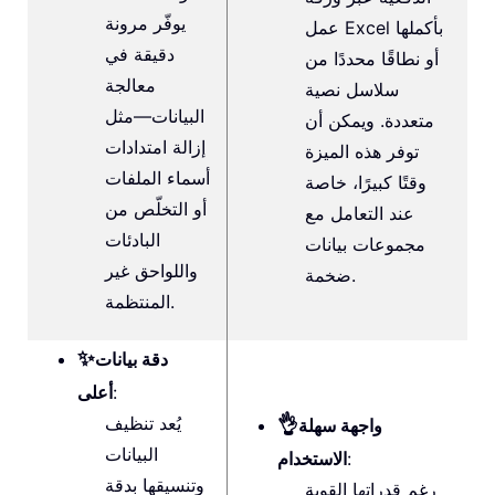
يوفّر مرونة
عمل Excel بأكملها
دقيقة في
أو نطاقًا محددًا من
معالجة
سلاسل نصية
البيانات—مثل
متعددة. ويمكن أن
إزالة امتدادات
توفر هذه الميزة
أسماء الملفات
وقتًا كبيرًا، خاصة
أو التخلّص من
عند التعامل مع
البادئات
مجموعات بيانات
واللواحق غير
ضخمة.
المنتظمة.
✨
دقة بيانات
:
أعلى
👌
يُعد تنظيف
واجهة سهلة
البيانات
:
الاستخدام
وتنسيقها بدقة
رغم قدراتها القوية