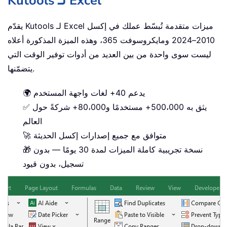
Kutools لـ Excel
يقدّم Kutools لـ Excel ميزات متقدمة تُبسّط عملك في إكسل
2010–2024 ومايكروسوفت 365، وهذه الميزة المذكورة أعلاه
ليست سوى واحدة من بين العديد من أدوات توفير الوقت التي
يتضمّنها.
🌍 يدعم 40+ لغات واجهة المستخدم
✅ يثق به 500،000+ مستخدمًا و80،000+ شركةً حول
العالم
🚀 متوافق مع جميع إصدارات إكسل الحديثة
🎁 نسخة تجريبية كاملة الميزات لمدة 30 يومًا — بدون
تسجيل، بدون قيود