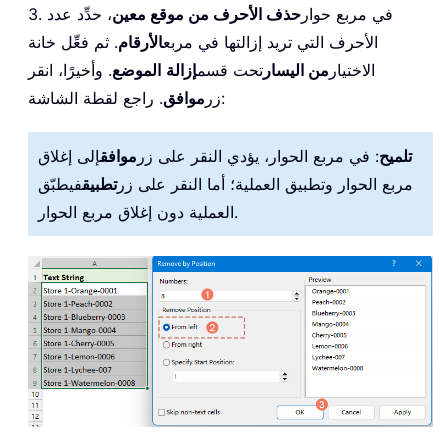
3. في مربع حوار
حذف الأحرف من موقع معين
، حدِّد عدد
الأحرف التي تريد إزالتها في مربع
الأرقام
. ثم فعِّل خانة
الاختيار
من اليسار
تحت قسم
إزالة
الموضع
. وأخيرًا، انقر
. راجع لقطة الشاشة:
زر
موافق
تلميح
: في مربع الحوار، يؤدي النقر على زر
موافق
إلى إغلاق
مربع الحوار وتطبيق العملية؛ أما النقر على زر
تطبيق
فيطبّق
العملية دون إغلاق مربع الحوار.