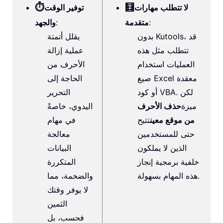
⏱️
🧮
لا تتطلب مهارات
توفير الوقت
:
متقدمة
:
والجهد
بدون Kutools، قد
يقلل أتمتة
تتطلب مثل هذه
عملية إزالة
العمليات استخدام
الأحرف من
صيغ Excel معقدة
الحاجة إلى
أو كود VBA. لكن
التحرير
ميزة
حذف الأحرف
اليدوي، خاصةً
من موقع معين
تتيح
في مهام
حتى للمستخدمين
معالجة
الذين لا يملكون
البيانات
خلفية برمجية إنجاز
المتكررة
هذه المهام بسهولة.
والضخمة، مما
لا يوفر وقتك
الثمين
فحسب، بل