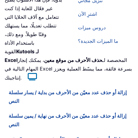
تنزيل مجاني
غير فعّال للغاية إذا كنت
اشترِ الآن
تتعامل مع آلاف الخلايا التي
تتطلب تعديلًا، مما يستهلك
دروس ميزات
وقتًا طويلاً. ومع ذلك،
ما الميزات الجديدة؟
باستخدام الأداة
Kutools لـ
القوية
المخصصة لـ
حذف الأحرف من موقع معين
، يمكنك إنجاز
Excel
المهام التالية في Excel بسرعة فائقة، مما يبسّط العملية ويعزز
إنتاجيتك.
إزالة أو حذف عدد معيّن من الأحرف من بداية / يسار سلسلة
النص
إزالة أو حذف عدد معيّن من الأحرف من نهاية / يمين سلسلة
النص