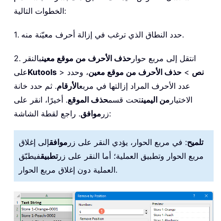
الخطوات التالية:
1. حدد النطاق الذي ترغب في إزالة أحرف معيّنة منه.
2. انتقل إلى مربع حوار
حذف الأحرف من موقع معين
بالنقر
نص
>
حذف الأحرف من موقع معين
، وحدد
>
Kutools
على
عدد الأحرف المراد إزالتها في مربع
الأرقام
. ثم حدد خانة
الاختيار
من اليمين
تحت قسم
حذف الموقع
. أخيرًا، انقر على
. راجع لقطة الشاشة:
زر
موافق
تلميح
: في مربع الحوار، يؤدي النقر على زر
موافق
إلى إغلاق
مربع الحوار وتطبيق العملية؛ أما النقر على زر
تطبيق
فيطبّق
العملية دون إغلاق مربع الحوار.