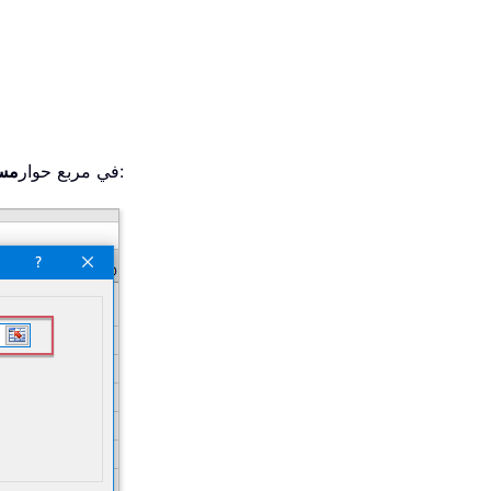
لتحديد الخلايا المُعدَّة بتنسيق التاريخ والوقت التي تريد إزالة الوقت منها. راجع لقطة الشاشة:
. في مربع حوار
مسا