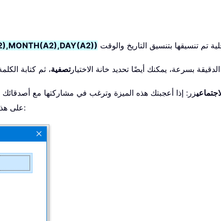
),MONTH(A2),DAY(A2))
 الدقيقة بسرعة، يمكنك أيضًا تحديد خانة الاختيار
تصفية
، ثم كتابة الكلم
اجتماعي
زر: إذا أعجبتك هذه الميزة وترغب في مشاركتها مع أصدقائك أ
. راجع لقطة الشاشة:
على هذا