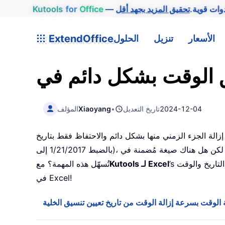
دوات قوية.
Office
for
Kutools
الأسعار
تنزيل
الحلول
ExtendOffice
2024-12-04
تاريخ التعديل
•
Xiaoyang
المؤلف
مني منها بشكل دائم والاحتفاظ فقط بتاريخ (مثل تحويل ‎1/21/2017 12:11:31‎
إلى ‎1/21/2017‎ بالضبط)، فقد تضطر عادةً إلى قضاء وقتٍ في إنشاء صيغة مخصصة لإزالة الطابع الزمني. لكن هل هناك صيغة مُضمنة في Excel
التاريخ والوقت
’s
Kutools لـ Excel
تُسهّل هذه المهمة؟ مع
في Excel!
ة الوقت بسرعة إزالة الوقت من تاريخ تعيين تنسيق الخلية