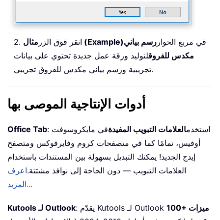
في مربع الحوار
رسم بياني
مثال (Example)
2. انقر فوق الزر
مكدس للفروق
لتوليد ورقة عمل جديدة تحتوي على بيانات
تجريبية ورسم بياني مكدس للفروق تجريبي.
أدوات الإنتاجية الموصى بها
: استخدم
العلامات التبويب المفيدة
في مايكروسوفت
Office Tab
أوفيس، تمامًا كما في متصفحات كروم وفايرفوكس ومتصفح
إيدج الجديد! يمكنك التبديل بسهولة بين المستندات باستخدام
العلامات التبويب — دون الحاجة إلى نوافذ مشتتة.
اعرف
المزيد...
100+ ميزات
: يقدّم Kutools لـ Outlook
Kutools لـ Outlook