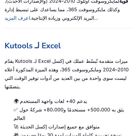
قوية
لمايكروسوفت أوتلوك 2010–2024 (والإصدارات الأحدث)،
وكذلك مايكروسوفت 365، مما يساعدك على تبسيط إدارة
اعرف المزيد...
البريد الإلكتروني وزيادة الإنتاجية.
Kutools لـ Excel
يقدّم Kutools لـ Excel ميزات متقدمة تُبسّط عملك في إكسل
2010–2024 ومايكروسوفت 365، وهذه الميزة المذكورة أعلاه
ليست سوى واحدة من بين العديد من أدوات توفير الوقت التي
يتضمّنها.
🌍 يدعم 40+ لغات واجهة المستخدم
✅ يثق به 500،000+ مستخدمًا و80،000+ شركةً حول
العالم
🚀 متوافق مع جميع إصدارات إكسل الحديثة
🎁 نسخة تجريبية كاملة الميزات لمدة 30 يومًا — بدون