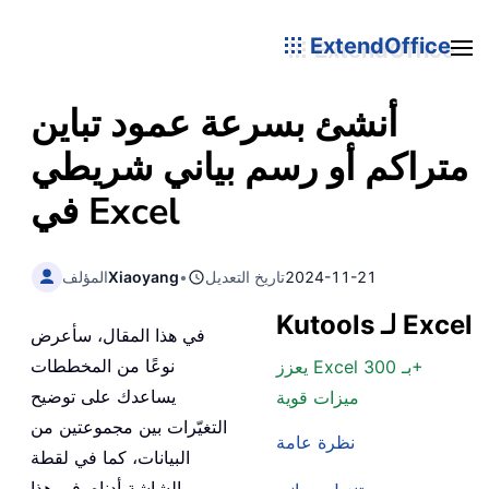
ExtendOffice
أنشئ بسرعة عمود تباين
متراكم أو رسم بياني شريطي
في Excel
2024-11-21
تاريخ التعديل
•
Xiaoyang
المؤلف
Kutools لـ Excel
في هذا المقال، سأعرض
نوعًا من المخططات
يعزز Excel بـ 300+
يساعدك على توضيح
ميزات قوية
التغيّرات بين مجموعتين من
نظرة عامة
البيانات، كما في لقطة
الشاشة أدناه. في هذا