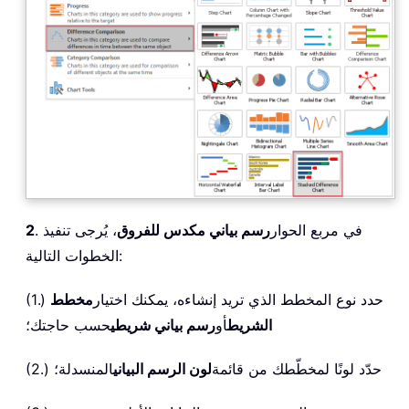
. في مربع الحوار
رسم بياني مكدس للفروق
، يُرجى تنفيذ
2
الخطوات التالية:
(1.) حدد نوع المخطط الذي تريد إنشاءه، يمكنك اختيار
مخطط
الشريط
أو
رسم بياني شريطي
حسب حاجتك؛
(2.) حدّد لونًا لمخطّطك من قائمة
لون الرسم البياني
المنسدلة؛