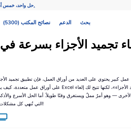
تحقيق المزيد بجهد أقل.
— حل واحد، خمس أد
بحث
الدعم
نصائح المكتب (5300)
عمل كبير يحتوي على العديد من أوراق العمل، فإن تطبيق تجميد الأج
على أوراق عمل متعددة، كيف يمكنك إلغاؤه دفعة واحدة
الأخرى — وهو أمرٌ مملٌ ويستغرق وقتًا طويلاً. أما الحل الأسرع والأذك
، التي تُنهي كل مشكلات التجميد بنقرة واحدة فقط!