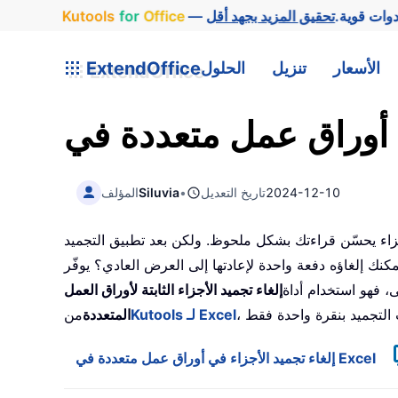
وات قوية.
Office
for
Kutools
الأسعار
تنزيل
الحلول
ExtendOffice
2024-12-10
تاريخ التعديل
•
Siluvia
المؤلف
زاء يحسّن قراءتك بشكل ملحوظ. ولكن بعد تطبيق التجميد
 لإعادتها إلى العرض العادي؟ يوفّر Excel خاصية «إلغاء تجميد الأجزاء»، لكنها تتيح لك إلغاء
ى، فهو استخدام أداة
إلغاء تجميد الأجزاء الثابتة لأوراق العمل
Kutools لـ Excel
المتعددة
من
إلغاء تجميد الأجزاء في أوراق عمل متعددة في Excel