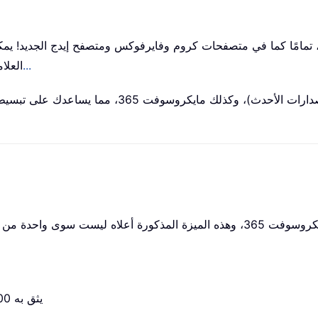
امًا كما في متصفحات كروم وفايرفوكس ومتصفح إيدج الجديد! يمكنك
اعرف المزيد...
العلا
لمايكروسوفت أوتلوك 2010–2024 (والإصدارات الأحدث)، وكذلك مايكروسوفت 365، مما يساعدك على تب
✅ يثق به 500،000+ مستخدمًا و80،000+ شركةً حول العالم