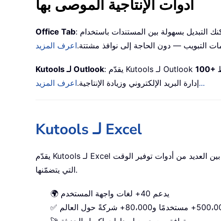
أدوات الإنتاجية الموصى بها
 التبديل بسهولة بين المستندات باستخدام
Office Tab
مات التبويب — دون الحاجة إلى نوافذ مشتتة.
سيط
: يقدّم Kutools لـ Outlook
Kutools لـ Outlook
اعرف المزيد...
إدارة البريد الإلكتروني وزيادة الإنتاجية.
Kutools لـ Excel
يقدّم Kutools لـ Excel ميزات متقدمة تُبسّط عملك في إكسل 2010–2024 ومايكروسوفت 365، وهذه الميزة المذكورة أعلاه ليست سوى واحدة من بين العديد من أدوات توفير الوقت
التي يتضمّنها.
🌍 يدعم 40+ لغات واجهة المستخدم