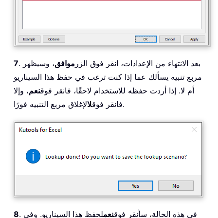
. بعد الانتهاء من الإعدادات، انقر فوق الزر
موافق
، وسيظهر
7
مربع تنبيه يسألك عما إذا كنت ترغب في حفظ هذا السيناريو
أم لا. إذا أردت حفظه للاستخدام لاحقًا، فانقر فوق
نعم
، وإلا
لإغلاق مربع التنبيه فورًا.
فانقر فوق
لا
. في هذه الحالة، سأنقر فوق
نعم
لحفظ هذا السيناريو. وفي
8