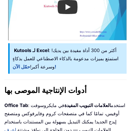
Play
: أكثر من 300 أداة مفيدة بين يديك!
Kutools لـ Excel
استمتع بميزات مدعومة بالذكاء الاصطناعي للعمل بذكاءٍ
حمّل الآن!
وسرعة أكبر!
أدوات الإنتاجية الموصى بها
: استخدم
العلامات التبويب المفيدة
في مايكروسوفت
Office Tab
أوفيس، تمامًا كما في متصفحات كروم وفايرفوكس ومتصفح
إيدج الجديد! يمكنك التبديل بسهولة بين المستندات باستخدام
العلامات التبويب — دون الحاجة إلى نوافذ مشتتة.
اعرف