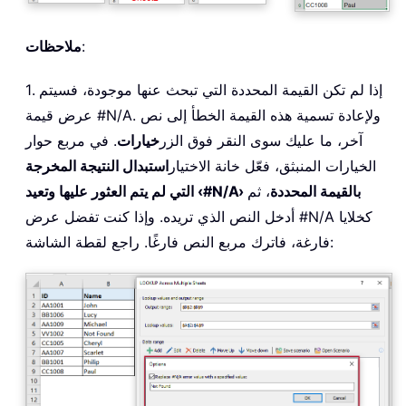
:
ملاحظات
1. إذا لم تكن القيمة المحددة التي تبحث عنها موجودة، فسيتم
عرض قيمة #N/A. ولإعادة تسمية هذه القيمة الخطأ إلى نص
آخر، ما عليك سوى النقر فوق الزر
خيارات
. في مربع حوار
الخيارات المنبثق، فعّل خانة الاختيار
استبدال النتيجة المخرجة
التي لم يتم العثور عليها وتعيد ‹#N/A› بالقيمة المحددة
، ثم
أدخل النص الذي تريده. وإذا كنت تفضل عرض #N/A كخلايا
فارغة، فاترك مربع النص فارغًا. راجع لقطة الشاشة: