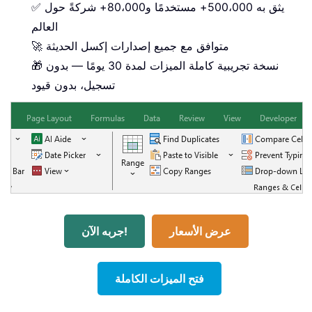
✅ يثق به 500،000+ مستخدمًا و80،000+ شركةً حول
العالم
🚀 متوافق مع جميع إصدارات إكسل الحديثة
🎁 نسخة تجريبية كاملة الميزات لمدة 30 يومًا — بدون
تسجيل، بدون قيود
عرض الأسعار
جربه الآن!
فتح الميزات الكاملة