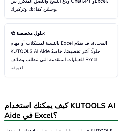
ودّع النسخ واللصق المتكرر بين ChatGPT وExcel،
وحسّن كفاءتك وتركيزك.
🎨 حلول مخصصة:
بالنسبة لمشكلات أو مهام Excel المحددة، قد يقدّم
KUTOOLS AI Aide حلولًا أكثر تخصيصًا، خاصةً
للعمليات المتقدمة التي تتطلب وظائف Excel
العميقة.
كيف يمكنك استخدام KUTOOLS AI
Aide في Excel؟
فيما يلي دليل خطوة بخطوة لإعداد واستخدام KUTOOLS