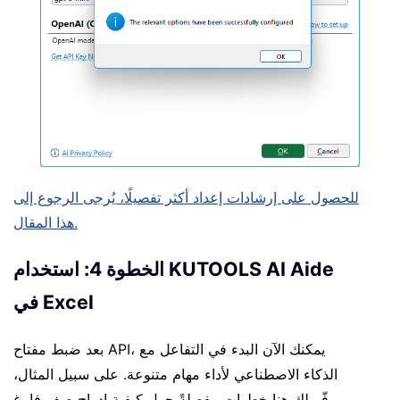
للحصول على إرشادات إعداد أكثر تفصيلًا، يُرجى الرجوع إلى
هذا المقال.
الخطوة 4: استخدام KUTOOLS AI Aide
في Excel
بعد ضبط مفتاح API، يمكنك الآن البدء في التفاعل مع
الذكاء الاصطناعي لأداء مهام متنوعة. على سبيل المثال،
يوفّر لك هنا خطواتٍ مفصلةً حول كيفية إدراج صف فارغ