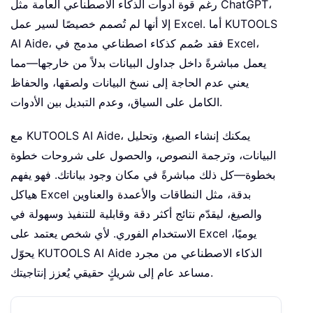
رغم قوة أدوات الذكاء الاصطناعي العامة مثل ChatGPT،
إلا أنها لم تُصمم خصيصًا لسير عمل Excel. أما KUTOOLS
AI Aide، فقد صُمم كذكاء اصطناعي مدمج في Excel،
يعمل مباشرةً داخل جداول البيانات بدلاً من خارجها—مما
يعني عدم الحاجة إلى نسخ البيانات ولصقها، والحفاظ
الكامل على السياق، وعدم التبديل بين الأدوات.
مع KUTOOLS AI Aide، يمكنك إنشاء الصيغ، وتحليل
البيانات، وترجمة النصوص، والحصول على شروحات خطوة
بخطوة—كل ذلك مباشرةً في مكان وجود بياناتك. فهو يفهم
هياكل Excel بدقة، مثل النطاقات والأعمدة والعناوين
والصيغ، ليقدّم نتائج أكثر دقة وقابلية للتنفيذ وسهولة في
الاستخدام الفوري. لأي شخص يعتمد على Excel يوميًا،
يحوّل KUTOOLS AI Aide الذكاء الاصطناعي من مجرد
مساعد عام إلى شريكٍ حقيقي يُعزز إنتاجيتك.