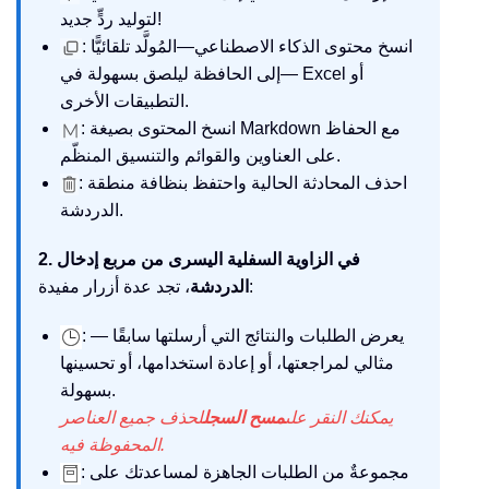
لتوليد ردٍّ جديد!
: انسخ محتوى الذكاء الاصطناعي—المُولَّد تلقائيًّا
—إلى الحافظة ليلصق بسهولة في Excel أو
التطبيقات الأخرى.
: انسخ المحتوى بصيغة Markdown مع الحفاظ
على العناوين والقوائم والتنسيق المنظّم.
: احذف المحادثة الحالية واحتفظ بنظافة منطقة
الدردشة.
2. في الزاوية السفلية اليسرى من مربع إدخال
، تجد عدة أزرار مفيدة:
الدردشة
: يعرض الطلبات والنتائج التي أرسلتها سابقًا —
مثالي لمراجعتها، أو إعادة استخدامها، أو تحسينها
بسهولة.
يمكنك النقر على
مسح السجل
لحذف جميع العناصر
المحفوظة فيه.
: مجموعةٌ من الطلبات الجاهزة لمساعدتك على