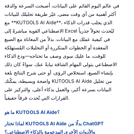
في عالم اليوم القائم على البيانات، أصبحت السرعة والدقة
أكثر أهمية من أي وقت مضى. غيّر طريقة تحليلك للبيانات
مع **KUTOOLS AI Aide**، الذي يجلب قدرات الذكاء
الاصطناعي القوية مباشرةً إلى Excel ليُحدث تحولاً جذرياً
في كيفية عملك مع البيانات. بدلاً من المعاناة مع الصيغ
المعقدة أو الخطوات المتكررة أو التحليلات المُستهلكة
للوقت، ما عليك سوى وصف ما تحتاجه—ودع الذكاء
الاصطناعي يتولى المهام الشاقة نيابةً عنك. سواءً كان ذلك
بإنشاء الصيغ، استخلاص الرؤى، أو حتى شرح النتائج بلغة
واضحة وبسيطة، يمكّنك KUTOOLS AI Aide من تحليل
البيانات بسرعة أكبر، والعمل بذكاء أعلى، والتركيز على
القرارات التي تُحدث فرقاً حقيقياً.
ما هو KUTOOLS AI Aide؟
لماذا تختار KUTOOLS AI Aide بدلًا من ChatGPT
والأدوات الأخرى المدعومة بالذكاء الاصطناعي؟