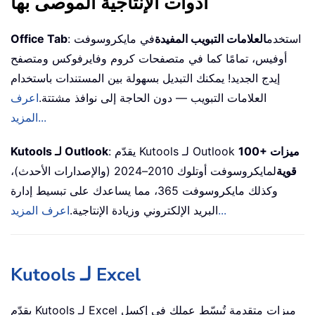
أدوات الإنتاجية الموصى بها
: استخدم
العلامات التبويب المفيدة
في مايكروسوفت
Office Tab
أوفيس، تمامًا كما في متصفحات كروم وفايرفوكس ومتصفح
إيدج الجديد! يمكنك التبديل بسهولة بين المستندات باستخدام
العلامات التبويب — دون الحاجة إلى نوافذ مشتتة.
اعرف
المزيد...
100+ ميزات
: يقدّم Kutools لـ Outlook
Kutools لـ Outlook
قوية
لمايكروسوفت أوتلوك 2010–2024 (والإصدارات الأحدث)،
وكذلك مايكروسوفت 365، مما يساعدك على تبسيط إدارة
اعرف المزيد...
البريد الإلكتروني وزيادة الإنتاجية.
Kutools لـ Excel
يقدّم Kutools لـ Excel ميزات متقدمة تُبسّط عملك في إكسل