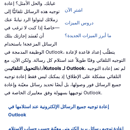
غيابك. والحل الأمثل؟ إعادة
اشترِ الآن
توجيه هذه الرسائل تلقائيًّا إلى
زملائك ليتولوا الرد نيابةً عنك
دروس الميزات
—خاصةً إذا كنت لا ترغب في
ما أبرز الميزات الجديدة؟
أن تُفسَد إجازتك بتلك
الرسائل المزعجة! باستخدام
الوظيفة المدمجة في Outlook، يتطلّب إعداد قاعدة لإعادة
التوجيه التلقائي وقتًا طويلاً عند استلام كل رسالة. ولكن الآن، مع
، لم تعد إعادة التوجيه
Kutools لـ Outlook
أداة
التحويل التلقائي
من
التلقائي مشكلة على الإطلاق! إذ يمكنك ليس فقط إعادة توجيه
جميع الرسائل فور وصولها، بل أيضًا تحديد رسائل معيّنة وإعادة
توجيهها بسهولة وفق معاييرك الخاصة في Outlook.
إعادة توجيه جميع الرسائل الإلكترونية عند استلامها في
Outlook
إعادة توجيه رسائل بريد إلكتروني معيّنة حسب حساب الاستلام