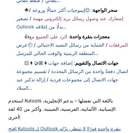
...
تلقائي
/
ضغط تلقائي
سحر الواجهة
:
😊إيموجيات أكثر جمالًا وروعة
/
🌟
إشعارك عند وصول رسائل بريد إلكتروني مهمة
/
تصغير
...
Outlook بدلًا من إغلاقه
معجزات بنقرة واحدة
:
الرد على الجميع مع
👍
المرفقات
/
الحماية من رسائل التصيد الاحتيالي
/
🕘عرض
...
المنطقة الزمنية والوقت الحالي للمرسل
جهات الاتصال والتقويم
:
إضافة جهات
👩🏼‍🤝‍👩🏻
اتصال دفعةً واحدة من الرسائل المحددة
/
تقسيم مجموعة
جهات الاتصال إلى مجموعات فردية
/
إزالة تذكير عيد
...
الميلاد
استخدم Kutools باللغة التي تفضلها – يدعم الإنجليزية،
الإسبانية، الألمانية، الفرنسية، الصينية، وأكثر من 40 لغة
أخرى!
افتح Kutools لـ Outlook بنقرة واحدة فورًا! لا تنتظر، نزّله