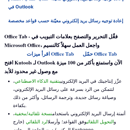
في Outlook
إعادة توجيه رسائل بريد إلكتروني معيّنة حسب قواعد مخصصة
Office Tab - فعِّل التحرير والتصفح بعلامات التبويب في
Microsoft Office، واجعل العمل سهلاً كالنسيم
حمّل Office Tab
اقرأ ميزات Office Tab
افتح Kutools لـ Outlook الآن واستمتع بأكثر من 100 ميزة
مع وصول غير محدود للأبد
عزِّز إنتاجيتك في البريد الإلكتروني
بتقنية الذكاء الاصطناعي
،
لتتمكن من الرد بسرعة على رسائل البريد الإلكتروني،
وصياغة رسائل جديدة، وترجمة الرسائل، وأكثر من ذلك
بكفاءة.
أتمتة إرسال البريد الإلكتروني باستخدام
نسخة تلقائية/مخفية
،
و
التحويل التلقائي
وفق القواعد؛ وأرسل
الرد التلقائي
(خارج
المكتب) دون الحاجة إلى خادم Exchange...