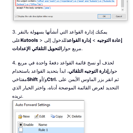
3. يمكنك إدارة القواعد التي أنشأتها بسهولة بالنقر
إعادة التوجيه
>
إدارة القواعد
للدخول إلى
>
Kutools
على
.
مربع حوار
التحويل التلقائي
الإعدادات
4. لحذف أو نسخ قائمة القواعد دفعةً واحدة في مربع
حوار
إدارة التوجيه التلقائي
، ابدأ بتحديد القواعد باستخدام
، ثم انقر بزر الماوس الأيمن على
Ctrl
و/أو
Shift
مفتاحَي
التحديد لعرض القائمة الموضحة أدناه، واختر الخيار الذي
تريده.