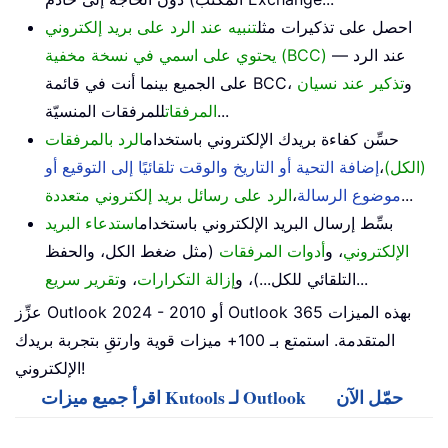
احصل على تذكيرات مثل
تنبيه عند الرد على بريد إلكتروني
— عند الرد
يحتوي على اسمي في نسخة مخفية (BCC)
على الجميع بينما أنت في قائمة BCC، و
تذكير عند نسيان
للمرفقات المنسيّة...
المرفقات
حسِّن كفاءة بريدك الإلكتروني باستخدام
الرد بالمرفقات
(الكل)
،
إضافة التحية أو التاريخ والوقت تلقائيًا إلى التوقيع أو
...
موضوع الرسالة
،
الرد على رسائل بريد إلكتروني متعددة
بسِّط إرسال البريد الإلكتروني باستخدام
استدعاء البريد
الإلكتروني
، و
أدوات المرفقات
(مثل ضغط الكل، والحفظ
...
التلقائي للكل...)، و
إزالة التكرارات
، و
تقرير سريع
عزِّز Outlook 2024 - 2010 أو Outlook 365 بهذه الميزات
المتقدمة. استمتع بـ 100+ ميزات قوية وارتقِ بتجربة بريدك
الإلكتروني!
حمّل الآن
اقرأ جميع ميزات Kutools لـ Outlook