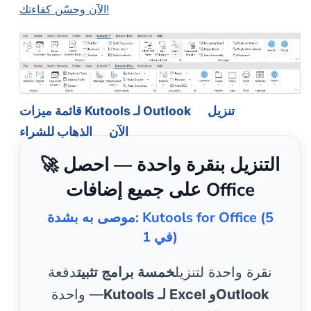
الآن وحسّن كفاءتك!
تنزيل
قائمة ميزات Kutools لـ Outlook
الآن
الذهاب للشراء
🚀 التنزيل بنقرة واحدة — احصل
على جميع إضافات Office
موصى به بشدة: Kutools for Office (5
في 1)
نقرة واحدة لتنزيل
خمسة برامج تثبيت
دفعة
Kutools لـ Excel وOutlook
واحدة —