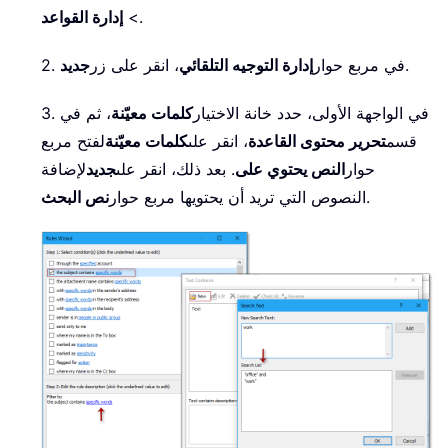
.
>
إدارة القواعد
.
2. في مربع حوار
إدارة التوجيه التلقائي
، انقر على زر
جديد
3. في الواجهة الأولى، حدد خانة الاختيار
كلمات معيّنة
، ثم في
قسم
تحرير محتوى القاعدة
، انقر على
كلمات معيّنة
لفتح مربع
حوار
النص يحتوي على
. بعد ذلك، انقر على
جديد
لإضافة
.
النصوص التي تريد أن يحتويها مربع حوار
نص البحث