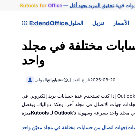
وات قوية.
Office
for
Kutools
الأسعار
تنزيل
الحلول
ExtendOffice
ابات مختلفة في مجلد
واحد
2025-08-20
تاريخ التعديل
•
شياويانغ
المؤلف
إذا كنت تستخدم عدة حسابات بريد إلكتروني في Outlook، فقد يصبح إدارة الرسائل وجهات الاتصال والعناصر الأخرى بشكل منفصل أمرًا معقدًا. في هذه الحالة، يمكنك دمج جميع
جلدات جهات الاتصال في مجلد آخر، وهكذا دواليك. وبفضل
’s
Kutools لـ Outlook
ميزة
يمات/جهات اتصال من حسابات مختلفة في مجلد معيّن واحد