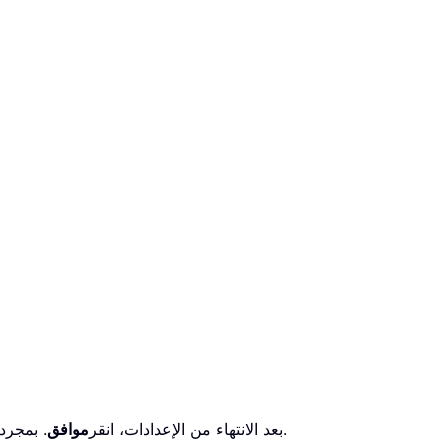
. بمجرد اكتمال عملية الدمج، سيظهر مربع تنبيه لإعلامك باكتمال العملية. بعد ذلك، يمكنك الانتقال إلى المجلد المحدد لعرض النتيجة.
بعد الانتهاء من الإعدادات، انقر
موافق