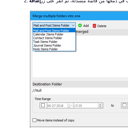
ب في دمجها من قائمة منسدلة، ثم انقر على زر
إضافة