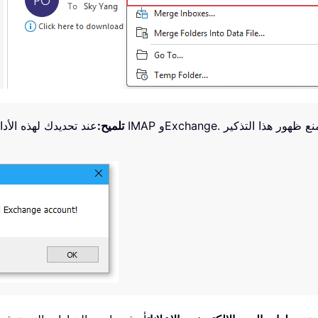
نع ظهور هذا التذكير
تلميح: