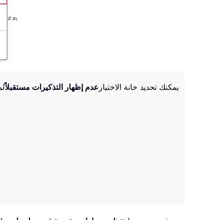
عند تحديدك لهذه الأداة، يظهر مربع حوار لتذكيرك بأنها لا تدعم حسابات IMAP وExchange. يمكنك تحديد خانة الاختيار
عدم إظهار التذكيرات مستقبلاً
لم