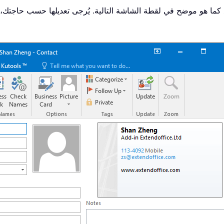
يع كما هو موضح في لقطة الشاشة التالية. يُرجى تعديلها حسب حاجتك، 