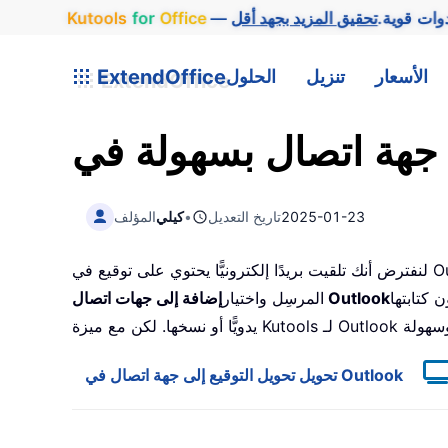
وات قوية.
Office
for
Kutools
الأسعار
تنزيل
الحلول
ExtendOffice
2025-01-23
تاريخ التعديل
•
كيلي
المؤلف
لنفترض أنك تلقيت بريدًا إلكترونيًّا يحتوي على توقيع في Outlook. عادةً، يمكنك إضافة هذا المرسِل كجهة اتصال بالنقر بزر الماوس الأيمن على اسم
 كتابتها
إضافة إلى جهات اتصال Outlook
المرسِل واختيار
يدويًّا أو نسخها. لكن مع ميزة Kutools لـ Outlook
تحويل تحويل التوقيع إلى جهة اتصال في Outlook