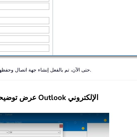
حتى الآن، تم بالفعل إنشاء جهة اتصال وحفظها استنادًا إلى توقيع المرسِل في البريد الإلكتروني المحدد.
عرض توضيحي: إنشاء جهة اتصال من توقيع في بريد Outlook الإلكتروني