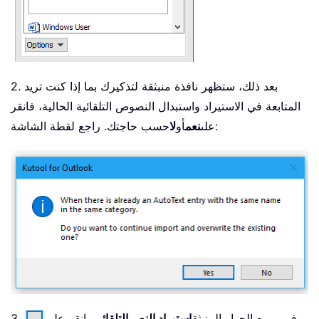
2. بعد ذلك، ستظهر نافذة منبثقة لتذكيرك بما إذا كنت تريد
المتابعة في الاستيراد واستبدال النصوص التلقائية الحالية، فانقر
حسب حاجتك. راجع لقطة الشاشة:
على
نعم
أو
لا
3. في مربع الحوار المنبثق
استيراد النص التلقائي
، انقر على