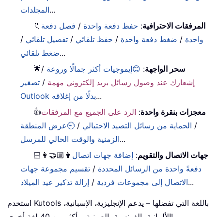
...
المجلدات
المرفقات الاحترافية
:
حفظ دفعة واحدة
/
فصل دفعة
📁
واحدة
/
ضغط دفعة واحدة
/
حفظ تلقائي
/
تفصيل تلقائي
/
...
ضغط تلقائي
سحر الواجهة
:
😊إيموجيات أكثر جمالًا وروعة
/
🌟
إشعارك عند وصول رسائل بريد إلكتروني مهمة
/
تصغير
...
Outlook بدلًا من إغلاقه
معجزات بنقرة واحدة
:
الرد على الجميع مع المرفقات
👍
/
الحماية من رسائل التصيد الاحتيالي
/
🕘عرض المنطقة
...
الزمنية والوقت الحالي للمرسل
جهات الاتصال والتقويم
:
إضافة جهات اتصال
👩🏼‍🤝‍👩🏻
دفعةً واحدة من الرسائل المحددة
/
تقسيم مجموعة جهات
...
الاتصال إلى مجموعات فردية
/
إزالة تذكير عيد الميلاد
استخدم Kutools باللغة التي تفضلها – يدعم الإنجليزية، الإسبانية،
الألمانية، الفرنسية، الصينية، وأكثر من 40 لغة أخرى!