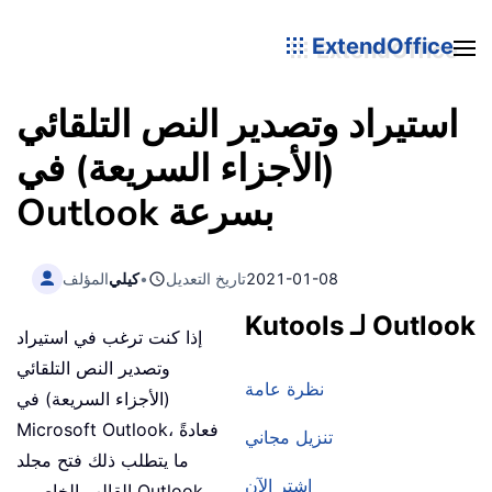
ExtendOffice
استيراد وتصدير النص التلقائي
(الأجزاء السريعة) في
Outlook بسرعة
2021-01-08
تاريخ التعديل
•
كيلي
المؤلف
Kutools لـ Outlook
إذا كنت ترغب في استيراد
وتصدير النص التلقائي
نظرة عامة
(الأجزاء السريعة) في
Microsoft Outlook، فعادةً
تنزيل مجاني
ما يتطلب ذلك فتح مجلد
اشترِ الآن
القالب الخاص بـ Outlook