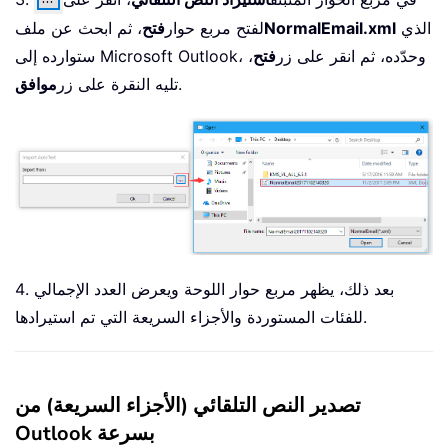
الذي
NormalEmail.xml
لفتح مربع حوار
فتح
، ثم ابحث عن ملف
ستوارده إلى Microsoft Outlook، وحدّده، ثم انقر على زر
فتح
،
.
تليه النقرة على زر
موافق
4. بعد ذلك، يظهر مربع حوار اللوحة ويعرض العدد الإجمالي
للفئات المستوردة والأجزاء السريعة التي تم استيرادها.
تصدير النص التلقائي (الأجزاء السريعة) من
Outlook بسرعة