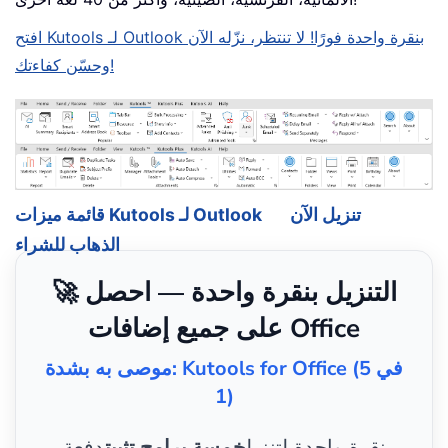
افتح Kutools لـ Outlook بنقرة واحدة فورًا! لا تنتظر، نزّله الآن
وحسّن كفاءتك!
تنزيل الآن
قائمة ميزات Kutools لـ Outlook
الذهاب للشراء
🚀 التنزيل بنقرة واحدة — احصل
على جميع إضافات Office
موصى به بشدة: Kutools for Office (5 في
1)
نقرة واحدة لتنزيل
خمسة برامج تثبيت
دفعة