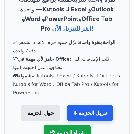
Kutools لـ Excel وOutlook
واحدة —
Office Tab
و
وWord وPowerPoint
انقر للتنزيل الآن!
.
Pro
الراحة بنقرة واحدة
: نزّل جميع حزم الإعداد الخمس
✅
دفعةً واحدة!
: ثبّت الإضافات التي
جاهز لأي مهمة في Office
🚀
تحتاجها، متى احتجت إليها.
: Kutools لـ Excel / Kutools لـ Outlook /
مشمولة
🧰
Kutools for Word / Office Tab Pro / Kutools for
PowerPoint
⬇ تنزيل الحزمة
حول الحزمة
💳 شراء الحزمة